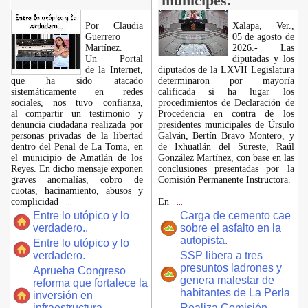
munícipes.
Por Claudia
Xalapa, Ver.,
Guerrero
05 de agosto de
Martínez.
2026.- Las
​Un Portal
diputadas y los
de la Internet,
diputados de la LXVII Legislatura
que ha sido atacado
determinaron por mayoría
sistemáticamente en redes
calificada si ha lugar los
sociales, nos tuvo confianza,
procedimientos de Declaración de
al compartir un testimonio y
Procedencia en contra de los
denuncia ciudadana realizada por
presidentes municipales de Úrsulo
personas privadas de la libertad
Galván, Bertín Bravo Montero, y
dentro del Penal de La Toma, en
de Ixhuatlán del Sureste, Raúl
el municipio de Amatlán de los
González Martínez, con base en las
Reyes. En dicho mensaje exponen
conclusiones presentadas por la
graves anomalías, cobro de
Comisión Permanente Instructora.
cuotas, hacinamiento, abusos y
complicidad
En
...
...
Entre lo utópico y lo
Carga de cemento cae
verdadero..
sobre el asfalto en la
autopista.
Entre lo utópico y lo
verdadero.
SSP libera a tres
presuntos ladrones y
Aprueba Congreso
genera malestar de
reforma que fortalece la
habitantes de La Perla
inversión en
infraestructura
Realiza Comisión