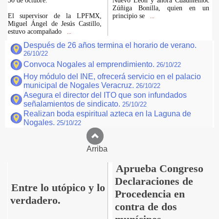
30 de octubre.
Nuevo León y ahora Cuauhtémoc
Zúñiga Bonilla, quien en un
El supervisor de la LPFMX,
principio se
...
Miguel Ángel de Jesús Castillo,
estuvo acompañado
...
Después de 26 años termina el horario de verano.
26/10/22
Convoca Nogales al emprendimiento.
26/10/22
Hoy módulo del INE, ofrecerá servicio en el palacio
municipal de Nogales Veracruz.
26/10/22
Asegura el director del ITO que son infundados
señalamientos de sindicato.
25/10/22
Realizan boda espiritual azteca en la Laguna de
Nogales.
25/10/22
Arriba
Aprueba Congreso
Declaraciones de
Entre lo utópico y lo
Procedencia en
verdadero.
contra de dos