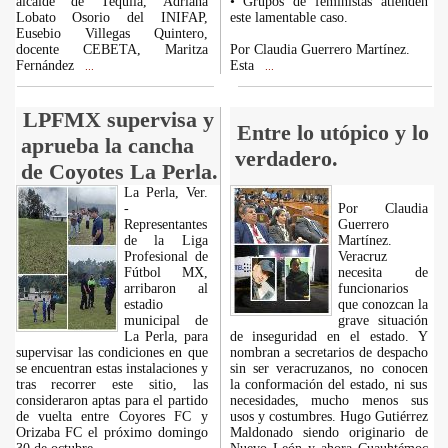
alcalde de Tequila, Adriana
• Grupos de feministas atienden
Lobato Osorio del INIFAP,
este lamentable caso.
Eusebio Villegas Quintero,
docente CEBETA, Maritza
Por Claudia Guerrero Martínez.
Fernández
Esta
...
...
LPFMX supervisa y
Entre lo utópico y lo
aprueba la cancha
verdadero.
de Coyotes La Perla.
La Perla, Ver.
-
Por Claudia
Representantes
Guerrero
de la Liga
Martínez.
Profesional de
Veracruz
Fútbol MX,
necesita de
arribaron al
funcionarios
estadio
que conozcan la
municipal de
grave situación
La Perla, para
de inseguridad en el estado. Y
supervisar las condiciones en que
nombran a secretarios de despacho
se encuentran estas instalaciones y
sin ser veracruzanos, no conocen
tras recorrer este sitio, las
la conformación del estado, ni sus
consideraron aptas para el partido
necesidades, mucho menos sus
de vuelta entre Coyores FC y
usos y costumbres. Hugo Gutiérrez
Orizaba FC el próximo domingo
Maldonado siendo originario de