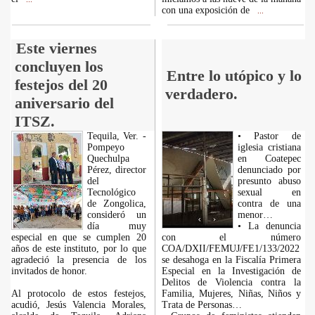
con una exposición de
...
Este viernes
concluyen los
Entre lo utópico y lo
festejos del 20
verdadero.
aniversario del
ITSZ.
Tequila, Ver. -
• Pastor de
Pompeyo
iglesia cristiana
Quechulpa
en Coatepec
Pérez, director
denunciado por
del
presunto abuso
Tecnológico
sexual en
de Zongolica,
contra de una
consideró un
menor…
día muy
• La denuncia
especial en que se cumplen 20
con el número
años de este instituto, por lo que
COA/DXII/FEMUJ/FE1/133/2022
agradeció la presencia de los
se desahoga en la Fiscalía Primera
invitados de honor.
Especial en la Investigación de
Delitos de Violencia contra la
Al protocolo de estos festejos,
Familia, Mujeres, Niñas, Niños y
acudió, Jesús Valencia Morales,
Trata de Personas…