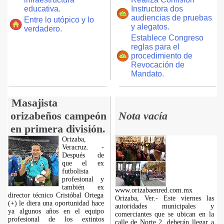
educativa.
Instructora dos
audiencias de pruebas
Entre lo utópico y lo
y alegatos.
verdadero.
Establece Congreso
reglas para el
procedimiento de
Revocación de
Mandato.
Masajista
orizabeños campeón
Nota vacía
en primera división.
Orizaba,
Veracruz. -
Después de
que el ex
futbolista
profesional y
también ex
www.orizabaenred.com.mx
director técnico Cristóbal Ortega
Orizaba, Ver.- Este viernes las
(+) le diera una oportunidad hace
autoridades municipales y
ya algunos años en el equipo
comerciantes que se ubican en la
profesional de los extintos
calle de Norte 2, deberán llegar a