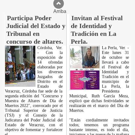
Arriba
Participa Poder
Invitan al Festival
Judicial del Estado y
de Identidad y
Tribunal en
Tradición en La
concurso de altares.
Perla.
Córdoba, Ver.
La Perla, Ver. -
- Con la
Este lunes 31
exposición de
de octubre se
14 ofrendas
llevará a cabo
elaboradas por
el Festival de
los diversos
Identidad y
Juzgados de
Tradición en el
Distrito en el
municipio de
Estado de
La Perla, la
Veracruz, Córdoba fue sede de la
Presidenta
segunda edición del "Concurso y
Municipal, Ruth García Meza,
Muestra de Altares de Día de
explicó que dichas festividades se
Muertos 2022", convocado por el
realizarán en el marco del Día de
Tribunal Superior de Justicia
Muertos.
(TSJ) y el Consejo de la
Judicatura del Poder Judicial del
"Están cordialmente invitados
Estado de Veracruz, con el
todos; tenemos un programa
objetivo de fomentar y fortalecer
bastante intenso, es todo el día,
el
iniciamos a las nueve de la mañana
...