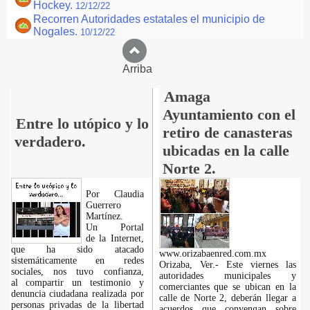
Hockey.
12/12/22
Recorren Autoridades estatales el municipio de
Nogales.
10/12/22
Arriba
Amaga
Ayuntamiento con el
Entre lo utópico y lo
retiro de canasteras
verdadero.
ubicadas en la calle
Norte 2.
Por Claudia
Guerrero
Martínez.
​Un Portal
de la Internet,
que ha sido atacado
www.orizabaenred.com.mx
sistemáticamente en redes
Orizaba, Ver.- Este viernes las
sociales, nos tuvo confianza,
autoridades municipales y
al compartir un testimonio y
comerciantes que se ubican en la
denuncia ciudadana realizada por
calle de Norte 2, deberán llegar a
personas privadas de la libertad
acuerdos que convengan sobre