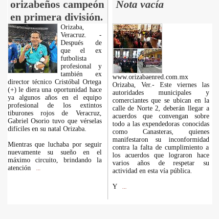
orizabeños campeón
Nota vacía
en primera división.
Orizaba,
Veracruz. -
Después de
que el ex
futbolista
profesional y
también ex
www.orizabaenred.com.mx
director técnico Cristóbal Ortega
Orizaba, Ver.- Este viernes las
(+) le diera una oportunidad hace
autoridades municipales y
ya algunos años en el equipo
comerciantes que se ubican en la
profesional de los extintos
calle de Norte 2, deberán llegar a
tiburones rojos de Veracruz,
acuerdos que convengan sobre
Gabriel Osorio tuvo que vérselas
todo a las expendedoras conocidas
difíciles en su natal Orizaba.
como Canasteras, quienes
manifestaron su inconformidad
Mientras que luchaba por seguir
contra la falta de cumplimiento a
nuevamente su sueño en el
los acuerdos que lograron hace
máximo circuito, brindando la
varios años de respetar su
atención
...
actividad en esta vía pública.
Y
...