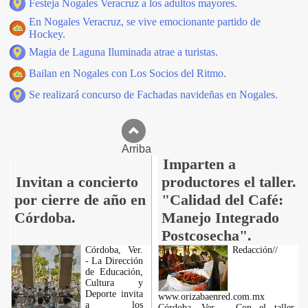
Festeja Nogales Veracruz a los adultos mayores.
En Nogales Veracruz, se vive emocionante partido de
Hockey.
Magia de Laguna Iluminada atrae a turistas.
Bailan en Nogales con Los Socios del Ritmo.
Se realizará concurso de Fachadas navideñas en Nogales.
Arriba
Imparten a
Invitan a concierto
productores el taller.
por cierre de año en
"Calidad del Café:
Córdoba.
Manejo Integrado
Postcosecha".
Córdoba, Ver.
Redacción//
- La Dirección
de Educación,
Cultura y
Deporte invita
www.orizabaenred.com.mx
a los
Córdoba, Ver. - Con el taller