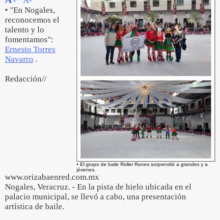
A-
• "En Nogales,
reconocemos el
talento y lo
fomentamos":
Ernesto Torres
Navarro
.
Redacción//
• El grupo de baile Roller Rones sorprendió a grandes y a
jóvenes.
www.orizabaenred.com.mx
Nogales, Veracruz. - En la pista de hielo ubicada en el
palacio municipal, se llevó a cabo, una presentación
artística de baile.