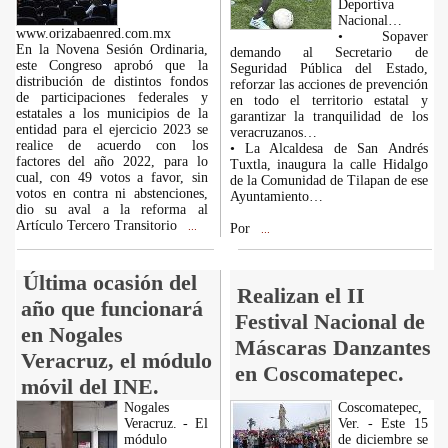
Deportiva
Nacional…
www.orizabaenred.com.mx
• Sopaver
En la Novena Sesión Ordinaria,
demando al Secretario de
este Congreso aprobó que la
Seguridad Pública del Estado,
distribución de distintos fondos
reforzar las acciones de prevención
de participaciones federales y
en todo el territorio estatal y
estatales a los municipios de la
garantizar la tranquilidad de los
entidad para el ejercicio 2023 se
veracruzanos…
realice de acuerdo con los
• La Alcaldesa de San Andrés
factores del año 2022, para lo
Tuxtla, inaugura la calle Hidalgo
cual, con 49 votos a favor, sin
de la Comunidad de Tilapan de ese
votos en contra ni abstenciones,
Ayuntamiento…
dio su aval a la reforma al
Artículo Tercero Transitorio
...
Por
...
Última ocasión del
Realizan el II
año que funcionará
Festival Nacional de
en Nogales
Máscaras Danzantes
Veracruz, el módulo
en Coscomatepec.
móvil del INE.
Nogales
Coscomatepec,
Veracruz. - El
Ver. - Este 15
módulo
de diciembre se