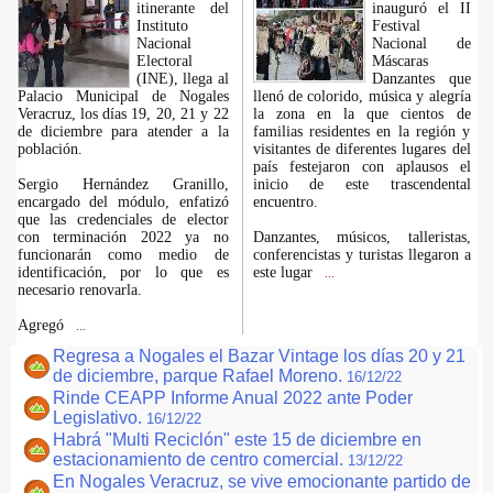
itinerante del
inauguró el II
Instituto
Festival
Nacional
Nacional de
Electoral
Máscaras
(INE), llega al
Danzantes que
Palacio Municipal de Nogales
llenó de colorido, música y alegría
Veracruz, los días 19, 20, 21 y 22
la zona en la que cientos de
de diciembre para atender a la
familias residentes en la región y
población.
visitantes de diferentes lugares del
país festejaron con aplausos el
Sergio Hernández Granillo,
inicio de este trascendental
encargado del módulo, enfatizó
encuentro.
que las credenciales de elector
con terminación 2022 ya no
Danzantes, músicos, talleristas,
funcionarán como medio de
conferencistas y turistas llegaron a
identificación, por lo que es
este lugar
...
necesario renovarla.
Agregó
...
Regresa a Nogales el Bazar Vintage los días 20 y 21
de diciembre, parque Rafael Moreno.
16/12/22
Rinde CEAPP Informe Anual 2022 ante Poder
Legislativo.
16/12/22
Habrá "Multi Reciclón" este 15 de diciembre en
estacionamiento de centro comercial.
13/12/22
En Nogales Veracruz, se vive emocionante partido de