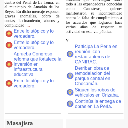
dentro del Penal de La Toma, en
todo a las expendedoras conocidas
el municipio de Amatlán de los
como Canasteras, quienes
Reyes. En dicho mensaje exponen
manifestaron su inconformidad
graves anomalías, cobro de
contra la falta de cumplimiento a
cuotas, hacinamiento, abusos y
los acuerdos que lograron hace
complicidad
...
varios años de respetar su
Entre lo utópico y lo
actividad en esta vía pública.
verdadero..
Y
...
Entre lo utópico y lo
Participa La Perla en
verdadero.
reunión con
Aprueba Congreso
restauranteros de
reforma que fortalece la
CANIRAC.
inversión en
Derriban obra de
infraestructura
remodelacion del
educativa.
parque central en
Entre lo utópico y lo
Chocamán.
verdadero.
Siguen los robos de
vehículos en Orizaba.
Continúa la entrega de
obras en La Perla.
Masajista