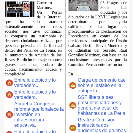
Guerrero
05 de agosto de
Martínez.
2026.- Las
​Un Portal
diputadas y los
de la Internet,
diputados de la LXVII Legislatura
que ha sido atacado
determinaron por mayoría
sistemáticamente en redes
calificada si ha lugar los
sociales, nos tuvo confianza,
procedimientos de Declaración de
al compartir un testimonio y
Procedencia en contra de los
denuncia ciudadana realizada por
presidentes municipales de Úrsulo
personas privadas de la libertad
Galván, Bertín Bravo Montero, y
dentro del Penal de La Toma, en
de Ixhuatlán del Sureste, Raúl
el municipio de Amatlán de los
González Martínez, con base en las
Reyes. En dicho mensaje exponen
conclusiones presentadas por la
graves anomalías, cobro de
Comisión Permanente Instructora.
cuotas, hacinamiento, abusos y
complicidad
En
...
...
Entre lo utópico y lo
Carga de cemento cae
verdadero..
sobre el asfalto en la
autopista.
Entre lo utópico y lo
verdadero.
SSP libera a tres
presuntos ladrones y
Aprueba Congreso
genera malestar de
reforma que fortalece la
habitantes de La Perla
inversión en
infraestructura
Realiza Comisión
educativa.
Instructora dos
audiencias de pruebas
Entre lo utópico y lo