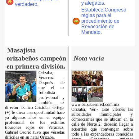
y alegatos.
verdadero.
Establece Congreso
reglas para el
procedimiento de
Revocación de
Mandato.
Masajista
orizabeños campeón
Nota vacía
en primera división.
Orizaba,
Veracruz. -
Después de
que el ex
futbolista
profesional y
también ex
www.orizabaenred.com.mx
director técnico Cristóbal Ortega
Orizaba, Ver.- Este viernes las
(+) le diera una oportunidad hace
autoridades municipales y
ya algunos años en el equipo
comerciantes que se ubican en la
profesional de los extintos
calle de Norte 2, deberán llegar a
tiburones rojos de Veracruz,
acuerdos que convengan sobre
Gabriel Osorio tuvo que vérselas
todo a las expendedoras conocidas
difíciles en su natal Orizaba.