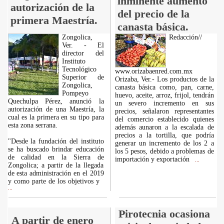
inminente aumento
autorización de la
del precio de la
primera Maestría.
canasta básica.
Zongolica,
Redacción//
Ver. - El
director del
Instituto
Tecnológico
www.orizabaenred.com.mx
Superior de
Orizaba, Ver.- Los productos de la
Zongolica,
canasta básica como, pan, carne,
Pompeyo
huevo, aceite, arroz, frijol, tendrán
Quechulpa Pérez, anunció la
un severo incremento en sus
autorización de una Maestría, la
precios, señalaron representantes
cual es la primera en su tipo para
del comercio establecido quienes
esta zona serrana.
además aunaron a la escalada de
precios a la tortilla, que podría
"Desde la fundación del instituto
generar un incremento de los 2 a
se ha buscado brindar educación
los 5 pesos, debido a problemas de
de calidad en la Sierra de
importación y exportación
...
Zongolica; a partir de la llegada
de esta administración en el 2019
y como parte de los objetivos y
...
Pirotecnia ocasiona
A partir de enero