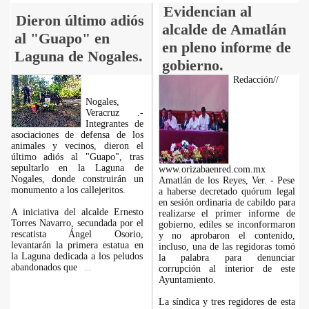
Evidencian al
Dieron último adiós
alcalde de Amatlán
al "Guapo" en
en pleno informe de
Laguna de Nogales.
gobierno.
Redacción//
Nogales,
Veracruz .-
Integrantes de
asociaciones de defensa de los
animales y vecinos, dieron el
último adiós al "Guapo", tras
sepultarlo en la Laguna de
www.orizabaenred.com.mx
Nogales, donde construirán un
Amatlán de los Reyes, Ver. - Pese
monumento a los callejeritos.
a haberse decretado quórum legal
en sesión ordinaria de cabildo para
A iniciativa del alcalde Ernesto
realizarse el primer informe de
Torres Navarro, secundada por el
gobierno, ediles se inconformaron
rescatista Ángel Osorio,
y no aprobaron el contenido,
levantarán la primera estatua en
incluso, una de las regidoras tomó
la Laguna dedicada a los peludos
la palabra para denunciar
abandonados que
corrupción al interior de este
...
Ayuntamiento.
La síndica y tres regidores de esta