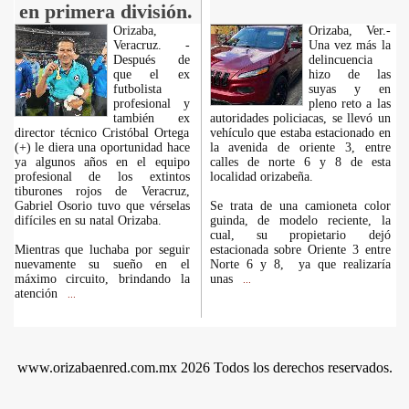
en primera división.
Orizaba,
Orizaba, Ver.-
Veracruz. -
Una vez más la
Después de
delincuencia
que el ex
hizo de las
futbolista
suyas y en
profesional y
pleno reto a las
también ex
autoridades policiacas, se llevó un
director técnico Cristóbal Ortega
vehículo que estaba estacionado en
(+) le diera una oportunidad hace
la avenida de oriente 3, entre
ya algunos años en el equipo
calles de norte 6 y 8 de esta
profesional de los extintos
localidad orizabeña.
tiburones rojos de Veracruz,
Gabriel Osorio tuvo que vérselas
Se trata de una camioneta color
difíciles en su natal Orizaba.
guinda, de modelo reciente, la
cual, su propietario dejó
Mientras que luchaba por seguir
estacionada sobre Oriente 3 entre
nuevamente su sueño en el
Norte 6 y 8, ya que realizaría
máximo circuito, brindando la
unas
...
atención
...
www.orizabaenred.com.mx 2026 Todos los derechos reservados.