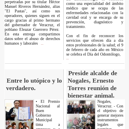
perpetradas por su titular Héctor
como una especialidad del ámbito
Manuel Riveros Hernández, alias
médico que se ocupa de las
"El Pastas", así como sus
enfermedades relacionadas con la
operadores, quienes siguen en el
cavidad oral y se encarga de su
cargo gracias al primo hermano
prevención, diagnóstico y
del gobernador de Veracruz, el
tratamiento.
poblano Eleazar Guerrero Pérez.
En esta entrega compartimos
Con el fin de reconocer los
datos sobre el abuso de derechos
servicios que ofrecen día a día
humanos y laborales
...
estos profesionales de la salud; el 9
de febrero de cada año en México
se celebra el Día del Odontólogo,
...
Preside alcalde de
Entre lo utópico y lo
Nogales, Ernesto
verdadero.
Torres reunión de
bienestar animal.
• El Premio
Nogales,
Nacional al
Veracruz. - Con
Buen
el objetivo de
Gobierno
generar mejores
Municipal
instrumentos
tima a
legales que