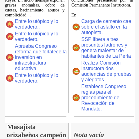
Reyes. En dicho mensaje exponen
conclusiones presentadas por la
graves anomalías, cobro de
Comisión Permanente Instructora.
cuotas, hacinamiento, abusos y
complicidad
En
...
...
Entre lo utópico y lo
Carga de cemento cae
verdadero..
sobre el asfalto en la
autopista.
Entre lo utópico y lo
verdadero.
SSP libera a tres
presuntos ladrones y
Aprueba Congreso
genera malestar de
reforma que fortalece la
habitantes de La Perla
inversión en
infraestructura
Realiza Comisión
educativa.
Instructora dos
audiencias de pruebas
Entre lo utópico y lo
y alegatos.
verdadero.
Establece Congreso
reglas para el
procedimiento de
Revocación de
Mandato.
Masajista
orizabeños campeón
Nota vacía