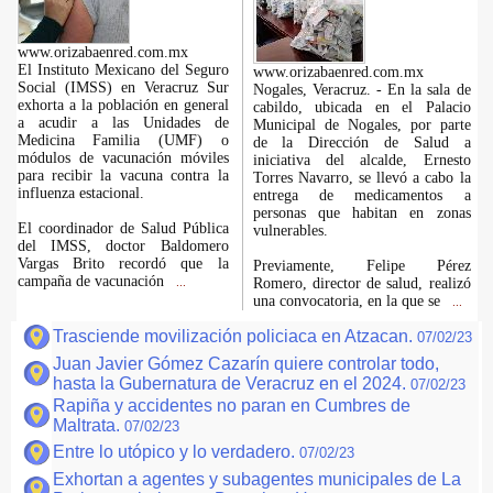
www.orizabaenred.com.mx
El Instituto Mexicano del Seguro
www.orizabaenred.com.mx
Social (IMSS) en Veracruz Sur
Nogales, Veracruz. - En la sala de
exhorta a la población en general
cabildo, ubicada en el Palacio
a acudir a las Unidades de
Municipal de Nogales, por parte
Medicina Familia (UMF) o
de la Dirección de Salud a
módulos de vacunación móviles
iniciativa del alcalde, Ernesto
para recibir la vacuna contra la
Torres Navarro, se llevó a cabo la
influenza estacional.
entrega de medicamentos a
personas que habitan en zonas
El coordinador de Salud Pública
vulnerables.
del IMSS, doctor Baldomero
Vargas Brito recordó que la
Previamente, Felipe Pérez
campaña de vacunación
Romero, director de salud, realizó
...
una convocatoria, en la que se
...
Trasciende movilización policiaca en Atzacan.
07/02/23
Juan Javier Gómez Cazarín quiere controlar todo,
hasta la Gubernatura de Veracruz en el 2024.
07/02/23
Rapiña y accidentes no paran en Cumbres de
Maltrata.
07/02/23
Entre lo utópico y lo verdadero.
07/02/23
Exhortan a agentes y subagentes municipales de La