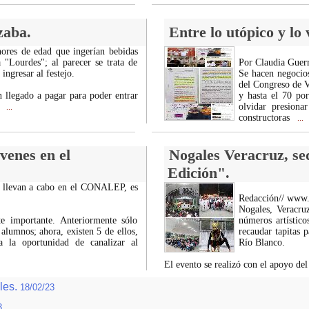
zaba.
Entre lo utópico y lo
nores de edad que ingerían bebidas
 "Lourdes"; al parecer se trata de
Por Claudia Guerr
ingresar al festejo.
Se hacen negocios
del Congreso de V
n llegado a pagar para poder entrar
y hasta el 70 por
r
olvidar presiona
...
constructoras
...
venes en el
Nogales Veracruz, se
Edición".
se llevan a cabo en el CONALEP, es
Redacción// www
Nogales, Veracruz
te importante. Anteriormente sólo
números artístic
alumnos; ahora, existen 5 de ellos,
recaudar tapitas 
 la oportunidad de canalizar al
Río Blanco.
El evento se realizó con el apoyo de
ales.
18/02/23
3