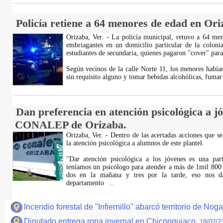
Policía retiene a 64 menores de edad en Ori
Orizaba, Ver. - La policía municipal, retuvo a 64 me
embriagantes en un domicilio particular de la colonia
estudiantes de secundaria, quienes pagaron "cover" para 
Según vecinos de la calle Norte 11, los menores había
sin requisito alguno y tomar bebidas alcohólicas, fuma
Dan preferencia en atención psicológica a jó
CONALEP de Orizaba.
Orizaba, Ver. - Dentro de las acertadas acciones que 
la atención psicológica a alumnos de este plantel.
"Dar atención psicológica a los jóvenes es una par
teníamos un psicólogo para atender a más de 1mil 800 
dos en la mañana y tres por la tarde, eso nos da
departamento
...
Incendio forestal de "Infiernillo" abarcó territorio de Nog
Diputado entrega ropa invernal en Chiconquiaco.
18/02/2