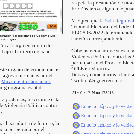
respeta la presunción de inoc
Eric Cisneros, alguien le pus
Y lógico que la
Sala Regiona
Tribunal Electoral del Poder 
REC-506/2022 determinando se
ilitación del secretario de Gobierno Eric
sanción correspondiente.
neros Burgos…
ón al cargo en contra del
Cabe mencionar que si es ins
, bajo el criterio de haber
Violencia Política contra las 
participar en el Proceso Elect
OPLE en Veracruz.
 este órgano determinó que el
Dudas y comentarios: claud
n agresiones dadas por el
Twitter: @cguerreromtz
e
Movimiento Ciudadano
organigrama estatal.
21/02/23
Nota 138213
z y además, inscribirse esta
e Violencia Política contra
Entre lo utópico y lo verdad
.
Entre lo utópico y lo verdad
 el pasado 15 de febrero, la
Entre lo utópico y lo verdad
cia perpetrada por el