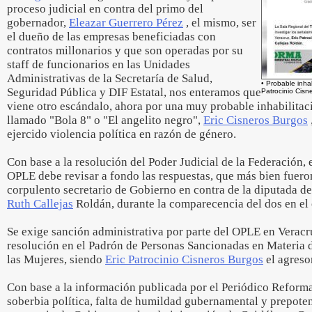
proceso judicial en contra del primo del
gobernador,
Eleazar Guerrero Pérez
, el mismo, ser
el dueño de las empresas beneficiadas con
contratos millonarios y que son operadas por su
staff de funcionarios en las Unidades
Administrativas de la Secretaría de Salud,
• Probable inhab
Seguridad Pública y DIF Estatal, nos enteramos que
Patrocinio Cis
viene otro escándalo, ahora por una muy probable inhabilitaci
llamado "Bola 8" o "El angelito negro",
Eric Cisneros Burgos
ejercido violencia política en razón de género.
Con base a la resolución del Poder Judicial de la Federación,
OPLE debe revisar a fondo las respuestas, que más bien fuero
corpulento secretario de Gobierno en contra de la diputada d
Ruth Callejas
Roldán, durante la comparecencia del dos en el 
Se exige sanción administrativa por parte del OPLE en Veracru
resolución en el Padrón de Personas Sancionadas en Materia d
las Mujeres, siendo
Eric Patrocinio Cisneros Burgos
el agresor
Con base a la información publicada por el Periódico Reforma,
soberbia política, falta de humildad gubernamental y prepoten