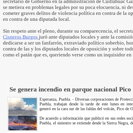
secretario de Gobierno en la administración de Cuitláhuac Gar
se metiera en problemas legales por su poca elocuencia, ni des
cometer graves delitos de violencia política en contra de la op
en contra de una diputada local.
Sin respeto ante el pleno, durante su comparecencia, el secre
Cisneros Burgos
juró ante diputados locales y ante la comisi
dedicarse a ser un fanfarrón, extraviado político soberbio, h
contra de las y los diputados locales de oposición y sobre todo
como el patán que es, queriendo verse como un inquisidor en
Se genera incendio en parque nacional Pico
Esperanza, Puebla. - Diversas corporaciones de Protec
Puebla, trabajan desde la tarde de este lunes en int
generó en la cara sur de las faldas del volcán, Pico de O
De acuerdo a información que publicó en sus redes soci
Puebla, el siniestro se extiende desde la Sierra Negra, 