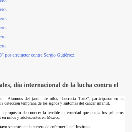
ero.
ero.
ero.
ero.
ero.
ero.
8" por arremeter contra Sergio Gutiérrez.
s, día internacional de la lucha contra el
z. - Alumnos del jardín de nilos "Lucrecia Toriz", participaron en la
la detección temprana de los signos y síntomas del cáncer infantil.
ó a propósito de conocer la terrible enfermedad que ocupa los primeros
s en niños y adolescentes en México.
tavo semestre de la carrera de enfermería del Instituto
...