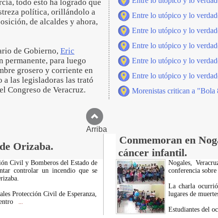
Entre lo utópico y lo verdad
cía, todo esto ha logrado que
treza política, orillándolo a
Entre lo utópico y lo verdad
osición, de alcaldes y ahora,
Entre lo utópico y lo verdad
Entre lo utópico y lo verdad
tario de Gobierno,
Eric
ón permanente, para luego
Entre lo utópico y lo verdad
ombre grosero y corriente en
Entre lo utópico y lo verdad
 a las legisladoras las trató
 el Congreso de Veracruz.
Morenistas critican a "Bola 
Arriba
Conmemoran en Nogale
 de Orizaba.
cáncer infantil.
ción Civil y Bomberos del Estado de
Nogales, Veracru
entar controlar un incendio que se
conferencia sobre 
rizaba.
La charla ocurri
ales Protección Civil de Esperanza,
lugares de muerte
dentro
...
Estudiantes del oc