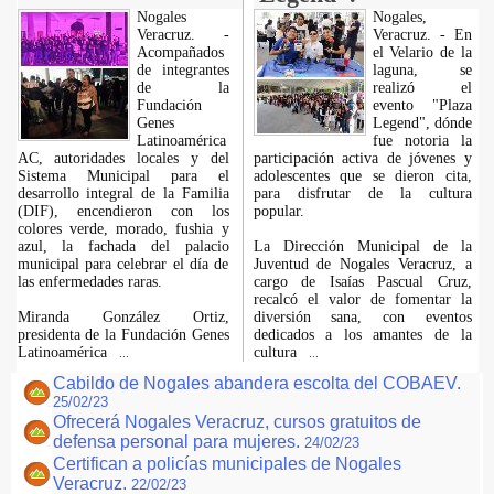
Nogales
Nogales,
Veracruz. -
Veracruz. - En
Acompañados
el Velario de la
de integrantes
laguna, se
de la
realizó el
Fundación
evento "Plaza
Genes
Legend", dónde
Latinoamérica
fue notoria la
AC, autoridades locales y del
participación activa de jóvenes y
Sistema Municipal para el
adolescentes que se dieron cita,
desarrollo integral de la Familia
para disfrutar de la cultura
(DIF), encendieron con los
popular.
colores verde, morado, fushia y
azul, la fachada del palacio
La Dirección Municipal de la
municipal para celebrar el día de
Juventud de Nogales Veracruz, a
las enfermedades raras.
cargo de Isaías Pascual Cruz,
recalcó el valor de fomentar la
Miranda González Ortiz,
diversión sana, con eventos
presidenta de la Fundación Genes
dedicados a los amantes de la
Latinoamérica
cultura
...
...
Cabildo de Nogales abandera escolta del COBAEV.
25/02/23
Ofrecerá Nogales Veracruz, cursos gratuitos de
defensa personal para mujeres.
24/02/23
Certifican a policías municipales de Nogales
Veracruz.
22/02/23