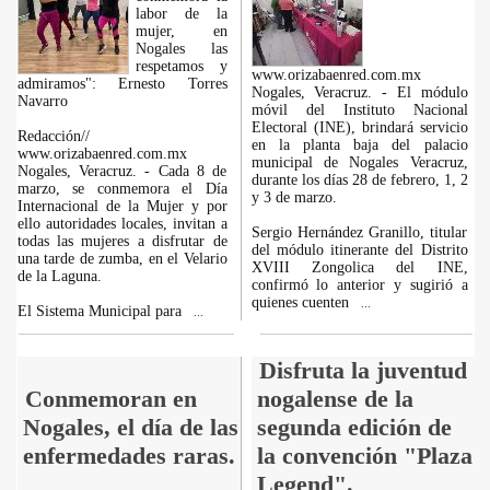
labor de la
mujer, en
Nogales las
respetamos y
www.orizabaenred.com.mx
admiramos": Ernesto Torres
Nogales, Veracruz. - El módulo
Navarro
móvil del Instituto Nacional
Electoral (INE), brindará servicio
Redacción//
en la planta baja del palacio
www.orizabaenred.com.mx
municipal de Nogales Veracruz,
Nogales, Veracruz. - Cada 8 de
durante los días 28 de febrero, 1, 2
marzo, se conmemora el Día
y 3 de marzo.
Internacional de la Mujer y por
ello autoridades locales, invitan a
Sergio Hernández Granillo, titular
todas las mujeres a disfrutar de
del módulo itinerante del Distrito
una tarde de zumba, en el Velario
XVIII Zongolica del INE,
de la Laguna.
confirmó lo anterior y sugirió a
quienes cuenten
...
El Sistema Municipal para
...
Disfruta la juventud
Conmemoran en
nogalense de la
Nogales, el día de las
segunda edición de
enfermedades raras.
la convención "Plaza
Legend".