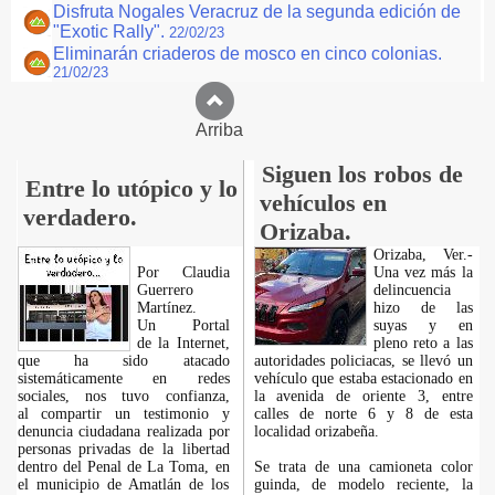
Disfruta Nogales Veracruz de la segunda edición de
"Exotic Rally".
22/02/23
Eliminarán criaderos de mosco en cinco colonias.
21/02/23
Arriba
Siguen los robos de
Entre lo utópico y lo
vehículos en
verdadero.
Orizaba.
Orizaba, Ver.-
Por Claudia
Una vez más la
Guerrero
delincuencia
Martínez.
hizo de las
​Un Portal
suyas y en
de la Internet,
pleno reto a las
que ha sido atacado
autoridades policiacas, se llevó un
sistemáticamente en redes
vehículo que estaba estacionado en
sociales, nos tuvo confianza,
la avenida de oriente 3, entre
al compartir un testimonio y
calles de norte 6 y 8 de esta
denuncia ciudadana realizada por
localidad orizabeña.
personas privadas de la libertad
dentro del Penal de La Toma, en
Se trata de una camioneta color
el municipio de Amatlán de los
guinda, de modelo reciente, la