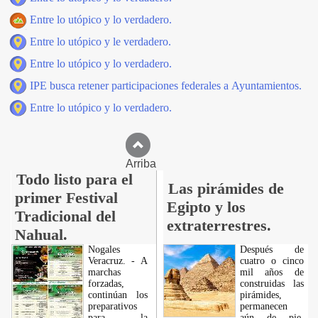
Entre lo utópico y lo verdadero.
Entre lo utópico y le verdadero.
Entre lo utópico y lo verdadero.
IPE busca retener participaciones federales a Ayuntamientos.
Entre lo utópico y lo verdadero.
Arriba
Todo listo para el
Las pirámides de
primer Festival
Egipto y los
Tradicional del
extraterrestres.
Nahual.
Nogales
Después de
Veracruz. - A
cuatro o cinco
marchas
mil años de
forzadas,
construidas las
continúan los
pirámides,
preparativos
permanecen
para la
aún de pie,