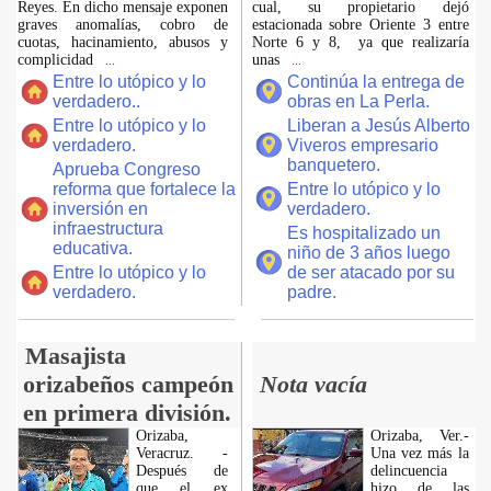
Reyes. En dicho mensaje exponen
cual, su propietario dejó
graves anomalías, cobro de
estacionada sobre Oriente 3 entre
cuotas, hacinamiento, abusos y
Norte 6 y 8, ya que realizaría
complicidad
unas
...
...
Entre lo utópico y lo
Continúa la entrega de
verdadero..
obras en La Perla.
Entre lo utópico y lo
Liberan a Jesús Alberto
verdadero.
Viveros empresario
banquetero.
Aprueba Congreso
reforma que fortalece la
Entre lo utópico y lo
inversión en
verdadero.
infraestructura
Es hospitalizado un
educativa.
niño de 3 años luego
Entre lo utópico y lo
de ser atacado por su
verdadero.
padre.
Masajista
orizabeños campeón
Nota vacía
en primera división.
Orizaba,
Orizaba, Ver.-
Veracruz. -
Una vez más la
Después de
delincuencia
que el ex
hizo de las