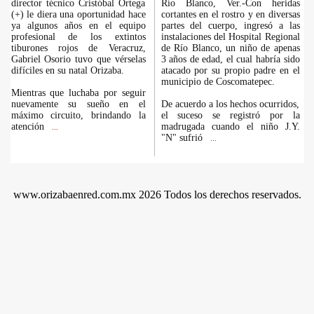
director técnico Cristóbal Ortega
Río Blanco, Ver.-Con heridas
(+) le diera una oportunidad hace
cortantes en el rostro y en diversas
ya algunos años en el equipo
partes del cuerpo, ingresó a las
profesional de los extintos
instalaciones del Hospital Regional
tiburones rojos de Veracruz,
de Río Blanco, un niño de apenas
Gabriel Osorio tuvo que vérselas
3 años de edad, el cual habría sido
difíciles en su natal Orizaba.
atacado por su propio padre en el
municipio de Coscomatepec.
Mientras que luchaba por seguir
nuevamente su sueño en el
De acuerdo a los hechos ocurridos,
máximo circuito, brindando la
el suceso se registró por la
atención
madrugada cuando el niño J.Y.
...
"N" sufrió
...
www.orizabaenred.com.mx 2026 Todos los derechos reservados.