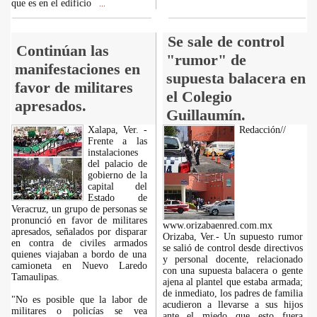
que es en el edificio
...
Se sale de control
Continúan las
"rumor" de
manifestaciones en
supuesta balacera en
favor de militares
el Colegio
apresados.
Guillaumín.
Xalapa, Ver. -
Redacción//
Frente a las
instalaciones
del palacio de
gobierno de la
capital del
Estado de
Veracruz, un grupo de personas se
pronunció en favor de militares
www.orizabaenred.com.mx
apresados, señalados por disparar
Orizaba, Ver.- Un supuesto rumor
en contra de civiles armados
se salió de control desde directivos
quienes viajaban a bordo de una
y personal docente, relacionado
camioneta en Nuevo Laredo
con una supuesta balacera o gente
Tamaulipas.
ajena al plantel que estaba armada;
de inmediato, los padres de familia
"No es posible que la labor de
acudieron a llevarse a sus hijos
militares o policías se vea
ante el miedo que esto fuera