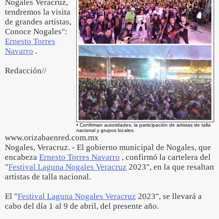
Nogales Veracruz,
tendremos la visita
de grandes artistas,
Conoce Nogales":
Ernesto Torres
Navarro
.
Redacción//
• Confirman autoridades, la participación de artistas de talla
nacional y grupos locales.
www.orizabaenred.com.mx
Nogales, Veracruz. - El gobierno municipal de Nogales, que
encabeza
Ernesto Torres Navarro
, confirmó la cartelera del
"
Festival Laguna Nogales Veracruz
2023", en la que resaltan
artistas de talla nacional.
El "
Festival Laguna Nogales Veracruz
2023", se llevará a
cabo del día 1 al 9 de abril, del presente año.