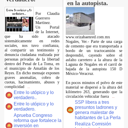
en la autopista.
Por Claudia
Guerrero
Martínez.
​Un Portal
de la Internet,
que ha sido atacado
www.orizabaenred.com.mx
sistemáticamente en redes
Nogales, Ver.- Parte de una carga
sociales, nos tuvo confianza,
de cemento que era transportada a
al compartir un testimonio y
bordo de un tractocamión se
denuncia ciudadana realizada por
desprendió, cayendo sobre el
personas privadas de la libertad
asfalto carretero a la altura de la
dentro del Penal de La Toma, en
Laguna de Nogales en el carril de
el municipio de Amatlán de los
bajada de la autopista 150 D
Reyes. En dicho mensaje exponen
México-Veracruz.
graves anomalías, cobro de
cuotas, hacinamiento, abusos y
En pocos minutos el polvo de este
complicidad
material se dispersó a la altura del
...
kilómetro 263, generando que la
Entre lo utópico y lo
circulación vehicular fuera
verdadero..
...
SSP libera a tres
Entre lo utópico y lo
presuntos ladrones y
verdadero.
genera malestar de
Aprueba Congreso
habitantes de La Perla
reforma que fortalece la
Realiza Comisión
inversión en