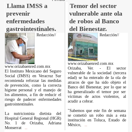
Llama IMSS a
Temor del sector
prevenir
vulnerable ante ola
enfermedades
de robos al Banco
gastrointestinales.
del Bienestar.
Redacción//
Redacción//
www.orizabaenred.com.mx
www.orizabaenred.com.mx
Orizaba, Ver. - El sector
El Instituto Mexicano del Seguro
vulnerable de la sociedad (tercera
Social (IMSS) en Veracruz Sur
edad) se ha enterado de la ola de
recomienda reforzar las medidas
atracos de que ha sido objeto el
de prevención, como la correcta
Banco del Bienestar, por lo que se
higiene personal y el manejo de
ha generalizado el temor por ser
los alimentos, a fin de reducir el
víctimas de actos violentos, al
riesgo de padecer enfermedades
acudir a cobrar.
gastrointestinales.
"Sabemos que este fin de semana
La nutricionista dietista del
se cometió un robo más a esta
Hospital General Regional (HGR)
institución en Toluca, Estado de
No. 1 de Orizaba, Adriana
México,
...
Monserrat
...