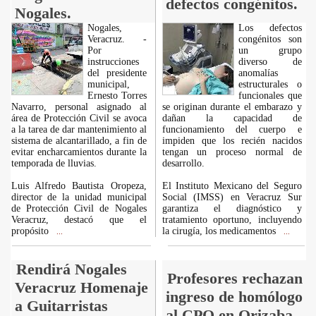
defectos congénitos.
Nogales.
Nogales,
Los defectos
Veracruz. -
congénitos son
Por
un grupo
instrucciones
diverso de
del presidente
anomalías
municipal,
estructurales o
Ernesto Torres
funcionales que
Navarro, personal asignado al
se originan durante el embarazo y
área de Protección Civil se avoca
dañan la capacidad de
a la tarea de dar mantenimiento al
funcionamiento del cuerpo e
sistema de alcantarillado, a fin de
impiden que los recién nacidos
evitar encharcamientos durante la
tengan un proceso normal de
temporada de lluvias.
desarrollo.
Luis Alfredo Bautista Oropeza,
El Instituto Mexicano del Seguro
director de la unidad municipal
Social (IMSS) en Veracruz Sur
de Protección Civil de Nogales
garantiza el diagnóstico y
Veracruz, destacó que el
tratamiento oportuno, incluyendo
propósito
la cirugía, los medicamentos
...
...
Rendirá Nogales
Profesores rechazan
Veracruz Homenaje
ingreso de homólogo
a Guitarristas
al CPO en Orizaba.