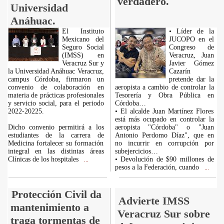
verdadero.
Universidad
Anáhuac.
El Instituto
• Líder de la
Mexicano del
JUCOPO en el
Seguro Social
Congreso de
(IMSS) en
Veracruz, Juan
Veracruz Sur y
Javier Gómez
la Universidad Anáhuac Veracruz,
Cazarín
campus Córdoba, firmaron un
pretende dar la
convenio de colaboración en
aeropista a cambio de controlar la
materia de prácticas profesionales
Tesorería y Obra Pública en
y servicio social, para el periodo
Córdoba…
2022-20225.
• El alcalde Juan Martínez Flores
está más ocupado en controlar la
Dicho convenio permitirá a los
aeropista "Córdoba" o "Juan
estudiantes de la carrera de
Antonio Perdomo Díaz", que en
Medicina fortalecer su formación
no incurrir en corrupción por
integral en las distintas áreas
subejercicios…
Clínicas de los hospitales
• Devolución de $90 millones de
...
pesos a la Federación, cuando
...
Protección Civil da
Advierte IMSS
mantenimiento a
Veracruz Sur sobre
traga tormentas de