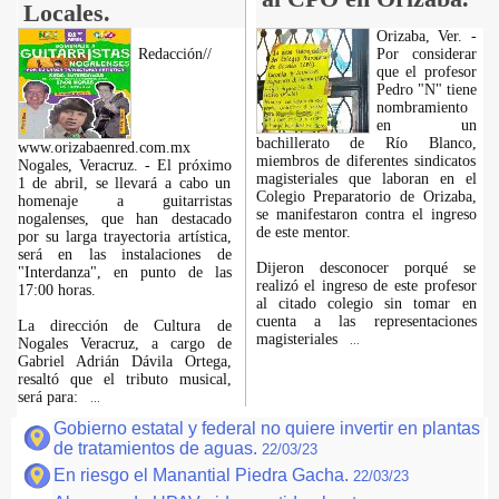
Locales.
Orizaba, Ver. -
Redacción//
Por considerar
que el profesor
Pedro "N" tiene
nombramiento
en un
bachillerato de Río Blanco,
www.orizabaenred.com.mx
miembros de diferentes sindicatos
Nogales, Veracruz. - El próximo
magisteriales que laboran en el
1 de abril, se llevará a cabo un
Colegio Preparatorio de Orizaba,
homenaje a guitarristas
se manifestaron contra el ingreso
nogalenses, que han destacado
de este mentor.
por su larga trayectoria artística,
será en las instalaciones de
Dijeron desconocer porqué se
"Interdanza", en punto de las
realizó el ingreso de este profesor
17:00 horas.
al citado colegio sin tomar en
cuenta a las representaciones
La dirección de Cultura de
magisteriales
...
Nogales Veracruz, a cargo de
Gabriel Adrián Dávila Ortega,
resaltó que el tributo musical,
será para:
...
Gobierno estatal y federal no quiere invertir en plantas
de tratamientos de aguas.
22/03/23
En riesgo el Manantial Piedra Gacha.
22/03/23