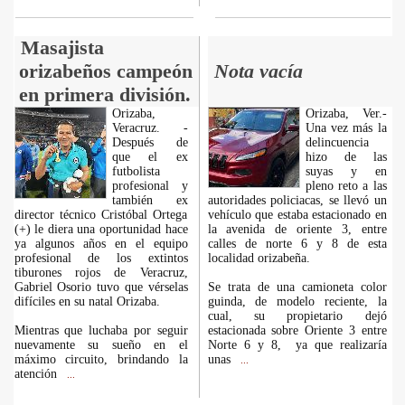
Masajista
orizabeños campeón
Nota vacía
en primera división.
Orizaba,
Orizaba, Ver.-
Veracruz. -
Una vez más la
Después de
delincuencia
que el ex
hizo de las
futbolista
suyas y en
profesional y
pleno reto a las
también ex
autoridades policiacas, se llevó un
director técnico Cristóbal Ortega
vehículo que estaba estacionado en
(+) le diera una oportunidad hace
la avenida de oriente 3, entre
ya algunos años en el equipo
calles de norte 6 y 8 de esta
profesional de los extintos
localidad orizabeña.
tiburones rojos de Veracruz,
Gabriel Osorio tuvo que vérselas
Se trata de una camioneta color
difíciles en su natal Orizaba.
guinda, de modelo reciente, la
cual, su propietario dejó
Mientras que luchaba por seguir
estacionada sobre Oriente 3 entre
nuevamente su sueño en el
Norte 6 y 8, ya que realizaría
máximo circuito, brindando la
unas
...
atención
...