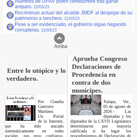
Alumnos de UPAV piden certidumbre tras ganar
amparo.
22/03/23
Recriminan actuar del alcalde JMDF al despojar de su
patrimonio a lanchero.
21/03/23
Pese a ser evidenciado, el gobierno sigue negando
corruptelas.
21/03/23
Arriba
Aprueba Congreso
Declaraciones de
Entre lo utópico y lo
Procedencia en
verdadero.
contra de dos
munícipes.
Por Claudia
Xalapa, Ver.,
Guerrero
05 de agosto de
Martínez.
2026.- Las
​Un Portal
diputadas y los
de la Internet,
diputados de la LXVII Legislatura
que ha sido atacado
determinaron por mayoría
sistemáticamente en redes
calificada si ha lugar los
sociales, nos tuvo confianza,
procedimientos de Declaración de