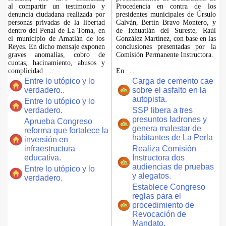
al compartir un testimonio y
Procedencia en contra de los
denuncia ciudadana realizada por
presidentes municipales de Úrsulo
personas privadas de la libertad
Galván, Bertín Bravo Montero, y
dentro del Penal de La Toma, en
de Ixhuatlán del Sureste, Raúl
el municipio de Amatlán de los
González Martínez, con base en las
Reyes. En dicho mensaje exponen
conclusiones presentadas por la
graves anomalías, cobro de
Comisión Permanente Instructora.
cuotas, hacinamiento, abusos y
complicidad
En
...
...
Entre lo utópico y lo
Carga de cemento cae
verdadero..
sobre el asfalto en la
autopista.
Entre lo utópico y lo
verdadero.
SSP libera a tres
presuntos ladrones y
Aprueba Congreso
genera malestar de
reforma que fortalece la
habitantes de La Perla
inversión en
infraestructura
Realiza Comisión
educativa.
Instructora dos
audiencias de pruebas
Entre lo utópico y lo
y alegatos.
verdadero.
Establece Congreso
reglas para el
procedimiento de
Revocación de
Mandato.