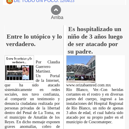
DE TODO UN POCO.
12/04/23
Arriba
Es hospitalizado un
Entre lo utópico y lo
niño de 3 años luego
verdadero.
de ser atacado por
su padre.
Por Claudia
Guerrero
Martínez.
​Un Portal
de la Internet,
que ha sido atacado
www.orizabaenred.com.mx
sistemáticamente en redes
Río Blanco, Ver.-Con heridas
sociales, nos tuvo confianza,
cortantes en el rostro y en diversas
al compartir un testimonio y
partes del cuerpo, ingresó a las
denuncia ciudadana realizada por
instalaciones del Hospital Regional
personas privadas de la libertad
de Río Blanco, un niño de apenas
dentro del Penal de La Toma, en
3 años de edad, el cual habría sido
el municipio de Amatlán de los
atacado por su propio padre en el
Reyes. En dicho mensaje exponen
municipio de Coscomatepec.
graves anomalías, cobro de