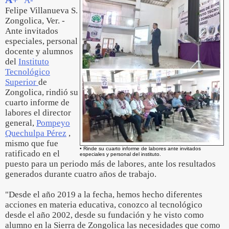
A-
Felipe Villanueva S.
Zongolica, Ver. -
Ante invitados
especiales, personal
docente y alumnos
del
Instituto
Tecnológico
Superior
de
Zongolica, rindió su
cuarto informe de
labores el director
general,
Pompeyo
Quechulpa Pérez
,
mismo que fue
• Rinde su cuarto informe de labores ante invitados
ratificado en el
especiales y personal del instituto.
puesto para un periodo más de labores, ante los resultados
generados durante cuatro años de trabajo.
"Desde el año 2019 a la fecha, hemos hecho diferentes
acciones en materia educativa, conozco al tecnológico
desde el año 2002, desde su fundación y he visto como
alumno en la Sierra de Zongolica las necesidades que como