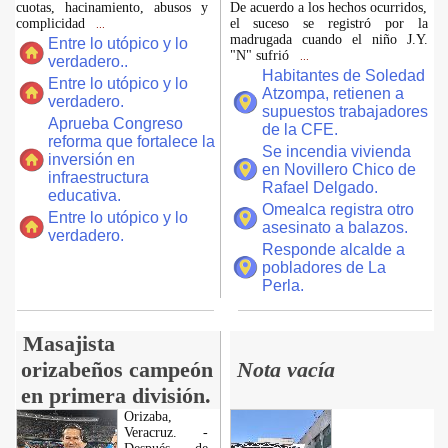
cuotas, hacinamiento, abusos y
De acuerdo a los hechos ocurridos,
complicidad
el suceso se registró por la
...
madrugada cuando el niño J.Y.
Entre lo utópico y lo
"N" sufrió
...
verdadero..
Habitantes de Soledad
Entre lo utópico y lo
Atzompa, retienen a
verdadero.
supuestos trabajadores
Aprueba Congreso
de la CFE.
reforma que fortalece la
Se incendia vivienda
inversión en
en Novillero Chico de
infraestructura
Rafael Delgado.
educativa.
Omealca registra otro
Entre lo utópico y lo
asesinato a balazos.
verdadero.
Responde alcalde a
pobladores de La
Perla.
Masajista
orizabeños campeón
Nota vacía
en primera división.
Orizaba,
Veracruz. -