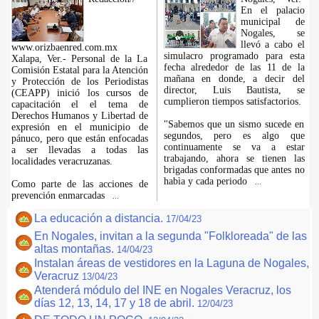
En el palacio
municipal de
Nogales, se
llevó a cabo el
www.orizbaenred.com.mx
simulacro programado para esta
Xalapa, Ver.- Personal de la La
fecha alrededor de las 11 de la
Comisión Estatal para la Atención
mañana en donde, a decir del
y Protección de los Periodistas
director, Luis Bautista, se
(CEAPP) inició los cursos de
cumplieron tiempos satisfactorios.
capacitación el el tema de
Derechos Humanos y Libertad de
"Sabemos que un sismo sucede en
expresión en el municipio de
segundos, pero es algo que
pánuco, pero que están enfocadas
continuamente se va a estar
a ser llevadas a todas las
trabajando, ahora se tienen las
localidades veracruzanas.
brigadas conformadas que antes no
habìa y cada periodo
...
Como parte de las acciones de
prevención enmarcadas
...
La educación a distancia.
17/04/23
En Nogales, invitan a la segunda "Folkloreada" de las
altas montañas.
14/04/23
Instalan áreas de vestidores en la Laguna de Nogales,
Veracruz
13/04/23
Atenderá módulo del INE en Nogales Veracruz, los
días 12, 13, 14, 17 y 18 de abril.
12/04/23