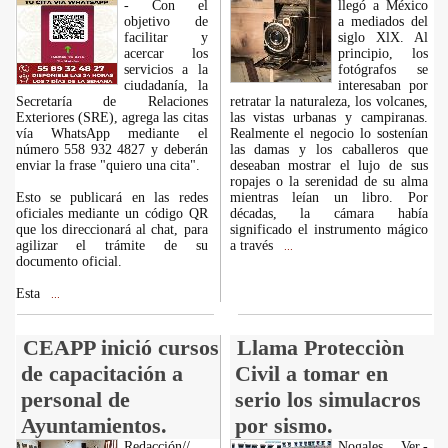
- Con el
llegó a México
objetivo de
a mediados del
facilitar y
siglo XlX. Al
acercar los
principio, los
servicios a la
fotógrafos se
ciudadanía, la
interesaban por
Secretaría de Relaciones
retratar la naturaleza, los volcanes,
Exteriores (SRE), agrega las citas
las vistas urbanas y campiranas.
vía WhatsApp mediante el
Realmente el negocio lo sostenían
número 558 932 4827 y deberán
las damas y los caballeros que
enviar la frase "quiero una cita".
deseaban mostrar el lujo de sus
ropajes o la serenidad de su alma
Esto se publicará en las redes
mientras leían un libro. Por
oficiales mediante un código QR
décadas, la cámara había
que los direccionará al chat, para
significado el instrumento mágico
agilizar el trámite de su
a través
...
documento oficial.
Esta
...
CEAPP inició cursos
Llama Protecciòn
de capacitación a
Civil a tomar en
personal de
serio los simulacros
Ayuntamientos.
por sismo.
Redacción//
Nogales, Ver.-