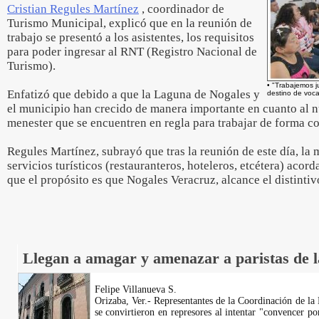
Cristian Regules Martínez
, coordinador de
Turismo Municipal, explicó que en la reunión de
trabajo se presentó a los asistentes, los requisitos
para poder ingresar al RNT (Registro Nacional de
Turismo).
• "Trabajemos 
Enfatizó que debido a que la Laguna de Nogales y
destino de vocac
el municipio han crecido de manera importante en cuanto al n
menester que se encuentren en regla para trabajar de forma c
Regules Martínez, subrayó que tras la reunión de este día, la
servicios turísticos (restauranteros, hoteleros, etcétera) acor
que el propósito es que Nogales Veracruz, alcance el distinti
Llegan a amagar y amenazar a paristas de
Felipe Villanueva S.
Orizaba, Ver.- Representantes de la Coordinación de la 
se convirtieron en represores al intentar "convencer po