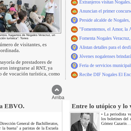
Extranjeros visitan Nogales.
Anuncian el primer concurs
Preside alcalde de Nogales,
"Fomentemos, el Amor, la A
juntos, hagamos de Nogales Veracruz, un
Fomenta Nogales Veracruz, 
ión turística": Torres
úmero de visitantes, es
Alistan detalles para el des
oordinada.
Jóvenes nogalenses brindará
 mayoría de prestadores de
Feria de servicios municipa
daron integrarse al RNT, ya
vo de vocación turística, como
Recibe DIF Nogales El Encin
Arriba
 la EBVO.
Entre lo utópico y lo
• La periodista 
los boletines del
Dirección General de Bachilleratos,
Gómez Cazarín…
r la buena" a paristas de la Escuela