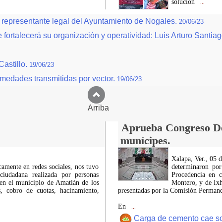
solución
...
 representante legal del Ayuntamiento de Nogales.
20/06/23
fortalecerá su organización y operatividad: Luis Arturo Santia
Castillo.
19/06/23
medades transmitidas por vector.
19/06/23
Arriba
Aprueba Congreso Dec
munícipes.
Xalapa, Ver., 05 
icamente en redes sociales, nos tuvo
determinaron por
ciudadana realizada por personas
Procedencia en c
 en el municipio de Amatlán de los
Montero, y de Ixh
 cobro de cuotas, hacinamiento,
presentadas por la Comisión Permanen
En
...
Carga de cemento cae sobr