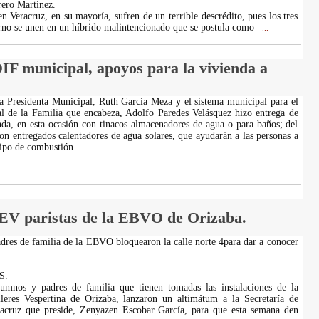
ero Martínez.
en Veracruz, en su mayoría, sufren de un terrible descrédito, pues los tres
no se unen en un híbrido malintencionado que se postula como
...
IF municipal, apoyos para la vivienda a
La Presidenta Municipal, Ruth García Meza y el sistema municipal para el
al de la Familia que encabeza, Adolfo Paredes Velásquez hizo entrega de
nda, en esta ocasión con tinacos almacenadores de agua o para baños; del
 entregados calentadores de agua solares, que ayudarán a las personas a
tipo de combustión.
EV paristas de la EBVO de Orizaba.
adres de familia de la EBVO bloquearon la calle norte 4para dar a conocer
S.
lumnos y padres de familia que tienen tomadas las instalaciones de la
lleres Vespertina de Orizaba, lanzaron un altimátum a la Secretaría de
acruz que preside, Zenyazen Escobar García, para que esta semana den