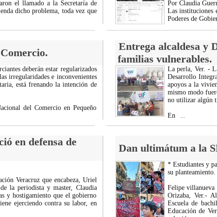
aron el llamado a la Secretaría de
Por Claudia Guerr
tienda dicho problema, toda vez que
Las instituciones 
Poderes de Gobier
Entrega alcaldesa y D
o Comercio.
familias vulnerables.
rciantes deberán estar regularizados
La perla, Ver. - 
as irregularidades e inconvenientes
Desarrollo Integr
aria, está frenando la intención de
apoyos a la vivie
mismo modo fueron
no utilizar algún 
 Nacional del Comercio en Pequeño
En
...
ció en defensa de
Dan ultimátum a la S
* Estudiantes y p
su planteamiento.
ación Veracruz que encabeza, Uriel
e la periodista y master, Claudia
Felipe villanueva 
as y hostigamiento que el gobierno
Orizaba, Ver.- A
iene ejerciendo contra su labor, en
Escuela de bachi
Educación de Ver