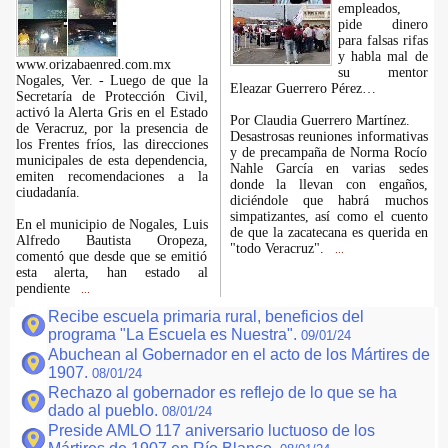
empleados,
pide dinero
para falsas rifas
y habla mal de
www.orizabaenred.com.mx
su mentor
Nogales, Ver. - Luego de que la
Eleazar Guerrero Pérez…
Secretaría de Protección Civil,
activó la Alerta Gris en el Estado
Por Claudia Guerrero Martínez.
de Veracruz, por la presencia de
Desastrosas reuniones informativas
los Frentes fríos, las direcciones
y de precampaña de Norma Rocío
municipales de esta dependencia,
Nahle García en varias sedes
emiten recomendaciones a la
donde la llevan con engaños,
ciudadanía.
diciéndole que habrá muchos
simpatizantes, así como el cuento
En el municipio de Nogales, Luis
de que la zacatecana es querida en
Alfredo Bautista Oropeza,
"todo Veracruz".
...
comentó que desde que se emitió
esta alerta, han estado al
pendiente
...
Recibe escuela primaria rural, beneficios del
programa "La Escuela es Nuestra".
09/01/24
Abuchean al Gobernador en el acto de los Mártires de
1907.
08/01/24
Rechazo al gobernador es reflejo de lo que se ha
dado al pueblo.
08/01/24
Preside AMLO 117 aniversario luctuoso de los