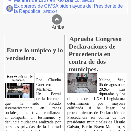
Mártires de 1907 en Río Blanco.
08/01/24
Ex obreros de CIVSA piden ayuda del Presidente de
la República.
08/01/24
Arriba
Aprueba Congreso
Declaraciones de
Entre lo utópico y lo
Procedencia en
verdadero.
contra de dos
munícipes.
Por Claudia
Xalapa, Ver.,
Guerrero
05 de agosto de
Martínez.
2026.- Las
​Un Portal
diputadas y los
de la Internet,
diputados de la LXVII Legislatura
que ha sido atacado
determinaron por mayoría
sistemáticamente en redes
calificada si ha lugar los
sociales, nos tuvo confianza,
procedimientos de Declaración de
al compartir un testimonio y
Procedencia en contra de los
denuncia ciudadana realizada por
presidentes municipales de Úrsulo
personas privadas de la libertad
Galván, Bertín Bravo Montero, y