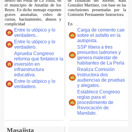
dentro del Penal de La Toma, en
de Ixhuatlán del Sureste, Raúl
el municipio de Amatlán de los
González Martínez, con base en las
Reyes. En dicho mensaje exponen
conclusiones presentadas por la
graves anomalías, cobro de
Comisión Permanente Instructora.
cuotas, hacinamiento, abusos y
complicidad
En
...
...
Entre lo utópico y lo
Carga de cemento cae
verdadero..
sobre el asfalto en la
autopista.
Entre lo utópico y lo
verdadero.
SSP libera a tres
presuntos ladrones y
Aprueba Congreso
genera malestar de
reforma que fortalece la
habitantes de La Perla
inversión en
infraestructura
Realiza Comisión
educativa.
Instructora dos
audiencias de pruebas
Entre lo utópico y lo
y alegatos.
verdadero.
Establece Congreso
reglas para el
procedimiento de
Revocación de
Mandato.
Masajista