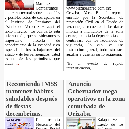
Martínez
Compartimos
www.orizabaenred.com.mx
una carta textual sobre anomalías
Orizaba, Ver.- En el reporte
y posibles actos de corrupción en
emitido por la Secretaría de
el Instituto de Pensiones del
protección Civil en el Estado de
Estado de Veracruz y aquí el
veracruz, el recuento de los daños
texto íntegro: "Le comparto esta
implica a municipios de la zona
información, que consideramos es
centro; anuncia la dependencia que
importante hacerla de
continuará con los recorridos de
conocimiento de la sociedad y en
vigilancia, lo cual es uns
especial de los trabajadores del
instrucción general, todo esto para
estado y de los pensionados, usted
auxiliar a quienes así lo requieran.
es una de los periodistas que
dicen
"Es un evento de rápida
...
intensificación,
...
Recomienda IMSS
Anuncia
mantener hábitos
Gobernador mega
saludables después
operativos en la zona
de fiestas
conurbada de
decembrinas.
Orizaba.
El Instituto
Xalapa, Ver. -
Mexicano del
Luego de los
Seguro Social
reclamos y