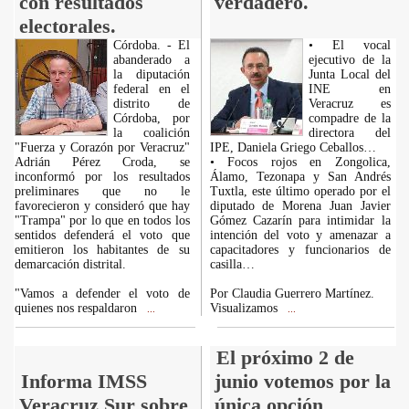
con resultados
verdadero.
electorales.
Córdoba. - El
• El vocal
abanderado a
ejecutivo de la
la diputación
Junta Local del
federal en el
INE en
distrito de
Veracruz es
Córdoba, por
compadre de la
la coalición
directora del
"Fuerza y Corazón por Veracruz"
IPE, Daniela Griego Ceballos…
Adrián Pérez Croda, se
• Focos rojos en Zongolica,
inconformó por los resultados
Álamo, Tezonapa y San Andrés
preliminares que no le
Tuxtla, este último operado por el
favorecieron y consideró que hay
diputado de Morena Juan Javier
"Trampa" por lo que en todos los
Gómez Cazarín para intimidar la
sentidos defenderá el voto que
intención del voto y amenazar a
emitieron los habitantes de su
capacitadores y funcionarios de
demarcación distrital.
casilla…
"Vamos a defender el voto de
Por Claudia Guerrero Martínez.
quienes nos respaldaron
Visualizamos
...
...
El próximo 2 de
Informa IMSS
junio votemos por la
Veracruz Sur sobre
única opción