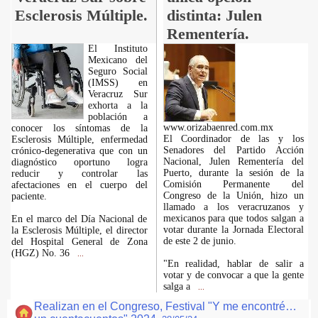
Esclerosis Múltiple.
distinta: Julen
Rementería.
El Instituto
Mexicano del
Seguro Social
(IMSS) en
Veracruz Sur
exhorta a la
población a
www.orizabaenred.com.mx
conocer los síntomas de la
El Coordinador de las y los
Esclerosis Múltiple, enfermedad
Senadores del Partido Acción
crónico-degenerativa que con un
Nacional, Julen Rementería del
diagnóstico oportuno logra
Puerto, durante la sesión de la
reducir y controlar las
Comisión Permanente del
afectaciones en el cuerpo del
Congreso de la Unión, hizo un
paciente.
llamado a los veracruzanos y
mexicanos para que todos salgan a
En el marco del Día Nacional de
votar durante la Jornada Electoral
la Esclerosis Múltiple, el director
de este 2 de junio.
del Hospital General de Zona
(HGZ) No. 36
...
"En realidad, hablar de salir a
votar y de convocar a que la gente
salga a
...
Realizan en el Congreso, Festival "Y me encontré…