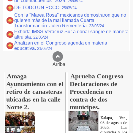
un cuentacuentos" 2024.
28/05/24
DE TODO UN POCO.
25/05/24
Con la "Marea Rosa" mexicanos demostraron que no
quieren más de la mal llamada Cuarta
Transformación: Julen Rementería.
23/05/24
Exhorta IMSS Veracruz Sur a donar sangre de manera
altruista.
22/05/24
Analizan en el Congreso agenda en materia
educativa.
21/05/24
Arriba
Amaga
Aprueba Congreso
Ayuntamiento con el
Declaraciones de
retiro de canasteras
Procedencia en
ubicadas en la calle
contra de dos
Norte 2.
munícipes.
Xalapa, Ver.,
05 de agosto de
2026.- Las
diputadas y los