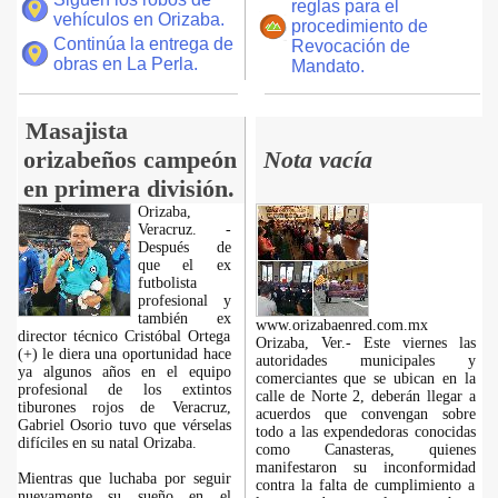
reglas para el
vehículos en Orizaba.
procedimiento de
Continúa la entrega de
Revocación de
obras en La Perla.
Mandato.
Masajista
orizabeños campeón
Nota vacía
en primera división.
Orizaba,
Veracruz. -
Después de
que el ex
futbolista
profesional y
también ex
www.orizabaenred.com.mx
director técnico Cristóbal Ortega
Orizaba, Ver.- Este viernes las
(+) le diera una oportunidad hace
autoridades municipales y
ya algunos años en el equipo
comerciantes que se ubican en la
profesional de los extintos
calle de Norte 2, deberán llegar a
tiburones rojos de Veracruz,
acuerdos que convengan sobre
Gabriel Osorio tuvo que vérselas
todo a las expendedoras conocidas
difíciles en su natal Orizaba.
como Canasteras, quienes
manifestaron su inconformidad
Mientras que luchaba por seguir
contra la falta de cumplimiento a
nuevamente su sueño en el