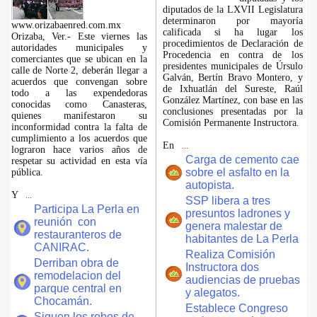
diputados de la LXVII Legislatura
determinaron por mayoría
www.orizabaenred.com.mx
calificada si ha lugar los
Orizaba, Ver.- Este viernes las
procedimientos de Declaración de
autoridades municipales y
Procedencia en contra de los
comerciantes que se ubican en la
presidentes municipales de Úrsulo
calle de Norte 2, deberán llegar a
Galván, Bertín Bravo Montero, y
acuerdos que convengan sobre
de Ixhuatlán del Sureste, Raúl
todo a las expendedoras
González Martínez, con base en las
conocidas como Canasteras,
conclusiones presentadas por la
quienes manifestaron su
Comisión Permanente Instructora.
inconformidad contra la falta de
cumplimiento a los acuerdos que
En
...
lograron hace varios años de
Carga de cemento cae
respetar su actividad en esta vía
sobre el asfalto en la
pública.
autopista.
Y
...
SSP libera a tres
Participa La Perla en
presuntos ladrones y
reunión con
genera malestar de
restauranteros de
habitantes de La Perla
CANIRAC.
Realiza Comisión
Derriban obra de
Instructora dos
remodelacion del
audiencias de pruebas
parque central en
y alegatos.
Chocamán.
Establece Congreso
Siguen los robos de