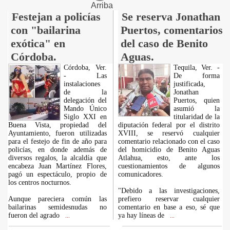
Arriba
Festejan a policías
Se reserva Jonathan
con "bailarina
Puertos, comentarios
exótica" en
del caso de Benito
Córdoba.
Aguas.
Córdoba, Ver.
Tequila, Ver. -
- Las
De forma
instalaciones
justificada,
de la
Jonathan
delegación del
Puertos, quien
Mando Único
asumió la
Siglo XXI en
titularidad de la
Buena Vista, propiedad del
diputación federal por el distrito
Ayuntamiento, fueron utilizadas
XVIII, se reservó cualquier
para el festejo de fin de año para
comentario relacionado con el caso
policías, en donde además de
del homicidio de Benito Aguas
diversos regalos, la alcaldía que
Atlahua, esto, ante los
encabeza Juan Martínez Flores,
cuestionamientos de algunos
pagó un espectáculo, propio de
comunicadores.
los centros nocturnos.
"Debido a las investigaciones,
Aunque pareciera común las
prefiero reservar cualquier
bailarinas semidesnudas no
comentario en base a eso, sé que
fueron del agrado
ya hay líneas de
...
...