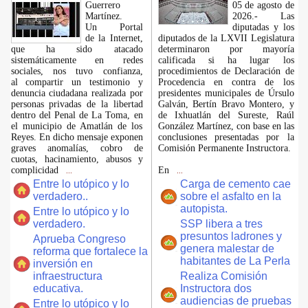
Guerrero
05 de agosto de
Martínez.
2026.- Las
​Un Portal
diputadas y los
de la Internet,
diputados de la LXVII Legislatura
que ha sido atacado
determinaron por mayoría
sistemáticamente en redes
calificada si ha lugar los
sociales, nos tuvo confianza,
procedimientos de Declaración de
al compartir un testimonio y
Procedencia en contra de los
denuncia ciudadana realizada por
presidentes municipales de Úrsulo
personas privadas de la libertad
Galván, Bertín Bravo Montero, y
dentro del Penal de La Toma, en
de Ixhuatlán del Sureste, Raúl
el municipio de Amatlán de los
González Martínez, con base en las
Reyes. En dicho mensaje exponen
conclusiones presentadas por la
graves anomalías, cobro de
Comisión Permanente Instructora.
cuotas, hacinamiento, abusos y
complicidad
En
...
...
Entre lo utópico y lo
Carga de cemento cae
verdadero..
sobre el asfalto en la
autopista.
Entre lo utópico y lo
verdadero.
SSP libera a tres
presuntos ladrones y
Aprueba Congreso
genera malestar de
reforma que fortalece la
habitantes de La Perla
inversión en
infraestructura
Realiza Comisión
educativa.
Instructora dos
audiencias de pruebas
Entre lo utópico y lo