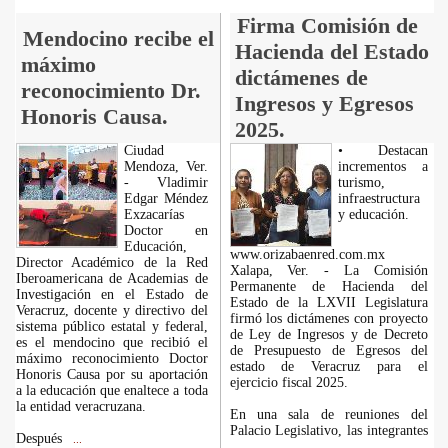
Firma Comisión de
Mendocino recibe el
Hacienda del Estado
máximo
dictámenes de
reconocimiento Dr.
Ingresos y Egresos
Honoris Causa.
2025.
Ciudad
• Destacan
Mendoza, Ver.
incrementos a
- Vladimir
turismo,
Edgar Méndez
infraestructura
Exzacarías
y educación.
Doctor en
Educación,
www.orizabaenred.com.mx
Director Académico de la Red
Xalapa, Ver. - La Comisión
Iberoamericana de Academias de
Permanente de Hacienda del
Investigación en el Estado de
Estado de la LXVII Legislatura
Veracruz, docente y directivo del
firmó los dictámenes con proyecto
sistema público estatal y federal,
de Ley de Ingresos y de Decreto
es el mendocino que recibió el
de Presupuesto de Egresos del
máximo reconocimiento Doctor
estado de Veracruz para el
Honoris Causa por su aportación
ejercicio fiscal 2025.
a la educación que enaltece a toda
la entidad veracruzana.
En una sala de reuniones del
Palacio Legislativo, las integrantes
Después
...
...