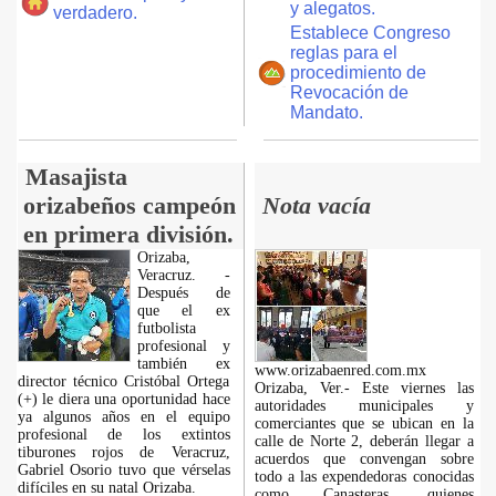
y alegatos.
verdadero.
Establece Congreso
reglas para el
procedimiento de
Revocación de
Mandato.
Masajista
orizabeños campeón
Nota vacía
en primera división.
Orizaba,
Veracruz. -
Después de
que el ex
futbolista
profesional y
también ex
www.orizabaenred.com.mx
director técnico Cristóbal Ortega
Orizaba, Ver.- Este viernes las
(+) le diera una oportunidad hace
autoridades municipales y
ya algunos años en el equipo
comerciantes que se ubican en la
profesional de los extintos
calle de Norte 2, deberán llegar a
tiburones rojos de Veracruz,
acuerdos que convengan sobre
Gabriel Osorio tuvo que vérselas
todo a las expendedoras conocidas
difíciles en su natal Orizaba.
como Canasteras, quienes