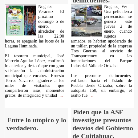
delincuentes.
Nogales
Nogales, Ver. -
Veracruz. - El
Una peliculesca
próximo
persecución se
domingo 5 de
generó este
enero,
jueves 2 de
alrededor de
enero, cuando
las 22:00
sujetos
horas, se apagarán las luces de la
armados, se habrían apoderado de
Laguna Iluminada.
un tráiler, propiedad de la empresa
Tres Guerras, al servicio de
El tesorero municipal, José
Transportemex en las
Marcelo Aguilar López, confirmó
inmediaciones del Parque
lo anterior y destacó que con gran
Industrial Valle de Orizaba.
satisfacción la administración
municipal que encabeza Ernesto
Los presuntos delincuentes,
Torres Navarro, agradece a los
enfilaron hacia el Estado de
miles de visitantes que
Puebla desde Orizaba, sobre la
compartieron risas, momentos
autopista 150, sin embargo, el
gratos, de integridad y unidad
asalto fue
...
...
Piden que la ASF
Entre lo utópico y lo
investigue presuntos
verdadero.
desvíos del Gobierno
de Cuitláhuac.