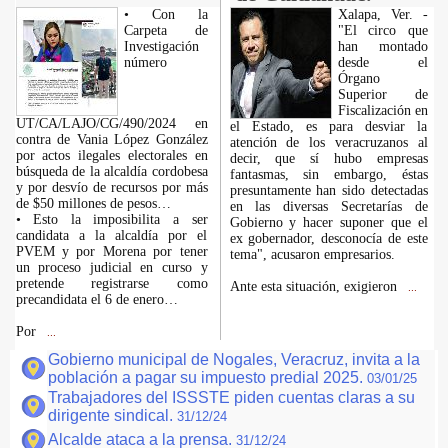
• Con la
Xalapa, Ver. -
Carpeta de
"El circo que
Investigación
han montado
número
desde el
Órgano
Superior de
Fiscalización en
UT/CA/LAJO/CG/490/2024 en
el Estado, es para desviar la
contra de Vania López González
atención de los veracruzanos al
por actos ilegales electorales en
decir, que sí hubo empresas
búsqueda de la alcaldía cordobesa
fantasmas, sin embargo, éstas
y por desvío de recursos por más
presuntamente han sido detectadas
de $50 millones de pesos…
en las diversas Secretarías de
• Esto la imposibilita a ser
Gobierno y hacer suponer que el
candidata a la alcaldía por el
ex gobernador, desconocía de este
PVEM y por Morena por tener
tema", acusaron empresarios.
un proceso judicial en curso y
pretende registrarse como
Ante esta situación, exigieron
...
precandidata el 6 de enero…
Por
...
Gobierno municipal de Nogales, Veracruz, invita a la
población a pagar su impuesto predial 2025.
03/01/25
Trabajadores del ISSSTE piden cuentas claras a su
dirigente sindical.
31/12/24
Alcalde ataca a la prensa.
31/12/24