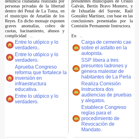
denuncia ciudadana realizada por
presidentes municipales de Úrsulo
personas privadas de la libertad
Galván, Bertín Bravo Montero, y
dentro del Penal de La Toma, en
de Ixhuatlán del Sureste, Raúl
el municipio de Amatlán de los
González Martínez, con base en las
Reyes. En dicho mensaje exponen
conclusiones presentadas por la
graves anomalías, cobro de
Comisión Permanente Instructora.
cuotas, hacinamiento, abusos y
complicidad
En
...
...
Entre lo utópico y lo
Carga de cemento cae
verdadero..
sobre el asfalto en la
autopista.
Entre lo utópico y lo
verdadero.
SSP libera a tres
presuntos ladrones y
Aprueba Congreso
genera malestar de
reforma que fortalece la
habitantes de La Perla
inversión en
infraestructura
Realiza Comisión
educativa.
Instructora dos
audiencias de pruebas
Entre lo utópico y lo
y alegatos.
verdadero.
Establece Congreso
reglas para el
procedimiento de
Revocación de
Mandato.