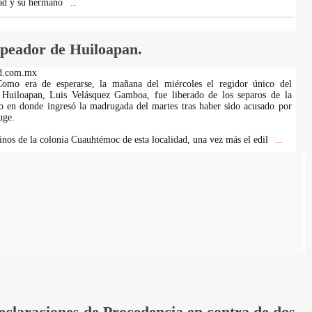
dad y su hermano
...
lpeador de Huiloapan.
d.com.mx
Como era de esperarse, la mañana del miércoles el regidor único del
Huiloapan, Luis Velásquez Gamboa, fue liberado de los separos de la
itio en donde ingresó la madrugada del martes tras haber sido acusado por
uge.
cinos de la colonia Cuauhtémoc de esta localidad, una vez más el edil
...
laraciones de Procedencia en contra de dos