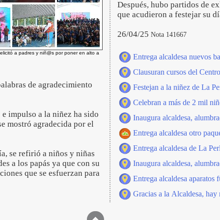
Después, hubo partidos de exh
que acudieron a festejar su d
26/04/25
Nota 141667
felicitó a padres y niñ@s por poner en alto a
Entrega alcaldesa nuevos ba
Clausuran cursos del Centro
 palabras de agradecimiento
Festejan a la niñez de La Per
Celebran a más de 2 mil niñ
e impulso a la niñez ha sido
Inaugura alcaldesa, alumbra
se mostró agradecida por el
Entrega alcaldesa otro paque
Entrega alcaldesa de La Perl
, se refirió a niños y niñas
des a los papás ya que con su
Inaugura alcaldesa, alumbra
ciones que se esfuerzan para
Entrega alcaldesa aparatos f
Gracias a la Alcaldesa, hay 