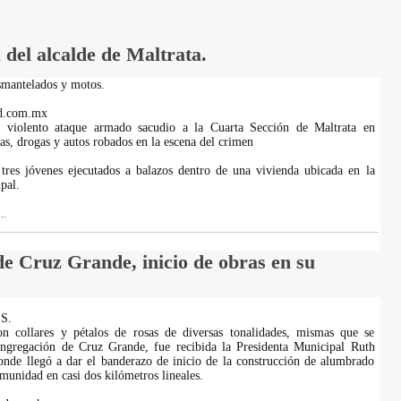
del alcalde de Maltrata.
smantelados y motos.
d.com.mx
n violento ataque armado sacudio a la Cuarta Sección de Maltrata en
s, drogas y autos robados en la escena del crimen
tres jóvenes ejecutados a balazos dentro de una vivienda ubicada en la
pal.
..
de Cruz Grande, inicio de obras en su
 S.
on collares y pétalos de rosas de diversas tonalidades, mismas que se
ongregación de Cruz Grande, fue recibida la Presidenta Municipal Ruth
nde llegó a dar el banderazo de inicio de la construcción de alumbrado
munidad en casi dos kilómetros lineales.