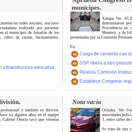
munícipes.
Xalapa, Ver., 05 
icamente en redes sociales, nos tuvo
determinaron por
ciudadana realizada por personas
Procedencia en c
 en el municipio de Amatlán de los
Montero, y de Ixh
 cobro de cuotas, hacinamiento,
presentadas por la Comisión Permanen
En
...
Carga de cemento cae sobr
SSP libera a tres presun
 infraestructura educativa.
Realiza Comisión Instruc
Establece Congreso regl
ivisión.
Nota vacía
 profesional y también ex director
Orizaba, Ver.-U
 hace ya algunos años en el equipo
autoridades polici
z, Gabriel Osorio tuvo que vérselas
3, entre calles de
Se trata de una c