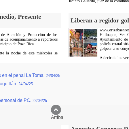
Jacinto Gallardo, juez de la comuni
medio, Presente
Liberan a regidor go
www.orizabaenre
l de Atención y Protección de los
Huiloapan, Ver.-
rias de acompañamiento a reporteros
Ayuntamiento de 
nicipio de Poza Rica.
policía estatal s
golpear a su cóny
te la noche de este miércoles se
A decir de los ve
s en el penal La Toma.
24/04/25
oquitlán.
24/04/25
 personal de PC.
23/04/25
Arriba
Aprueba Congreso Dec