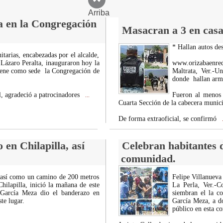
Arriba
ta en la Congregación
Masacran a 3 en casa 
* Hallan autos de
tarias, encabezadas por el alcalde,
Lázaro Peralta, inauguraron hoy la
www.orizabaenre
 tiene como sede la Congregación de
Maltrata, Ver.-U
donde hallan arma
l, agradeció a patrocinadores
Fueron al menos 
...
Cuarta Sección de la cabecera munici
De forma extraoficial, se confirmó
.
en Chilapilla, así
Celebran habitantes 
comunidad.
, así como un camino de 200 metros
Felipe Villanueva
hilapilla, inició la mañana de este
La Perla, Ver.-C
 García Meza dio el banderazo en
siembran el la c
te lugar.
García Meza, a do
público en esta co