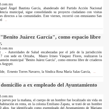
d.com.mx
iguel Ángel Bautista García, abanderado del Partido Acción Nacional
dencia municipal, sigue consolidando su proyecto ciudadano con visitas
es directos a las comunidades. Este viernes, recorrió con entusiasmo San
atl
...
 "Benito Juárez García", como espacio libre
.
d.com.mx
z . - Autoridades de Salud encabezadas por el jefe de la jurisdicción
 7 con sede en Orizaba, Mauro Irineo Vásquez Flores, realizaron la
 panteón municipal "Benito Juárez García", como entorno libre de criaderos
s Aegypti.
lde, Ernesto Torres Navarro, la Síndica Rosa María Salas García,
...
n domicilio a ex empleado del Ayuntamiento
d.com.mx
te jueves por la mañana, el cuerpo de un hombre fue localizado sin vida en
 habitación en renta, en la colonia Emiliano Zapata, se trató de un hombre
40 años, fue identificado como exempleado del Ayuntamiento de Mariano