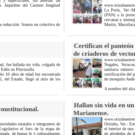
 y superficiales, sin abordar las
a. Jaqueline del Carmen Jongitud
www.orizabaenre
La Perla, Ver.-M
(PAN) a la presi
cercanas y mensaj
la redacción: Somos un colectivo de
Martín, Macuilac
Certifican el panteón
de criaderos de vector
www.orizabaenre
d, fue hallada sin vida, colgada de
Nogales, Veracru
l Edén en Pluviosilla
sanitaria número
sólo 10 años de edad fue encontrada
certificación del
, del Estado, llegó al sitio de los
de mosquito Aede
A nombre del alca
Hallan sin vida en u
onstitucional.
Marianense.
www.orizabaenre
utoridades estatales e integrantes de
Orizaba, Ver.- Es
Legislativo el foro de la etapa de
el interior de una
ormada, de buena fe y culturalmente
de alrededor de 