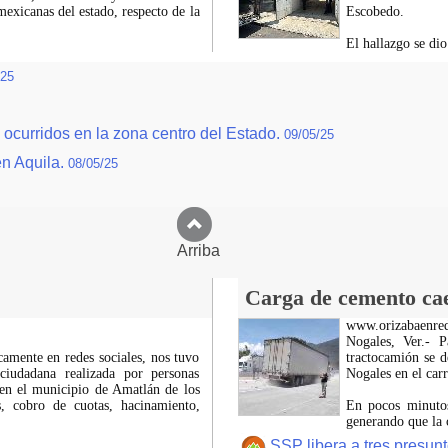
exicanas del estado, respecto de la
Escobedo.
El hallazgo se di
/25
ocurridos en la zona centro del Estado.
09/05/25
en Aquila.
08/05/25
Arriba
Carga de cemento cae 
www.orizabaenre
Nogales, Ver.- 
icamente en redes sociales, nos tuvo
tractocamión se d
ciudadana realizada por personas
Nogales en el car
 en el municipio de Amatlán de los
 cobro de cuotas, hacinamiento,
En pocos minutos
generando que la 
SSP libera a tres presun