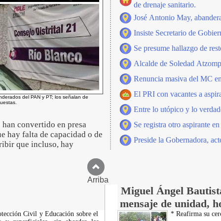
de drenaje sanitario.
José Antonio May, abanderad
Insiste Secretario de Gobier
Se presume hallazgo de res
Alcalde de Soledad Atzompa
Renuncia masiva del MC en
El PRI con vacantes a aspir
anderados del PAN y PT; los señalan de
uestas.
Entre lo utópico y lo verdad
e han convertido en presa
Se registra otro aspirante
ue hay falta de capacidad o de
Preside la Gobernadora, act
ibir que incluso, hay
Arriba
Miguel Ángel Bautista
mensaje de unidad, h
otección Civil y Educación sobre el
* Reafirma su cer