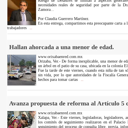
Riesgo de Desastres se limitan a aspectos generales
necesidades reales de seguridad por parte de la Dr
Zamora...
Por Claudia Guerrero Martínez.
En esta entrega, compartimos esta preocupante carta a 
trabajadores
...
Hallan ahorcada a una menor de edad.
www.orixabaenred.com.mx
Orizaba, Ver.- De forma inexplicable, una menor de eda
un árbol en el patio de su casa, ubicada en la colonia E
Fue la tarde de este viernes, cuando esta niña de tan 
sin vida, por lo que autoridades de la Fiscalía General
hechos para tomar cartas
...
Avanza propuesta de reforma al Artículo 5 c
www.orizabaenred.com.mx
Xalapa, Ver.- Este viernes, legisladoras, legisladores, a
los comités de seguimiento realizaron en el Palacio 
seguimiento del proceso de consulta libre, previa, inf