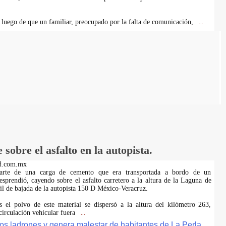
o luego de que un familiar, preocupado por la falta de comunicación,
...
sobre el asfalto en la autopista.
d.com.mx
Parte de una carga de cemento que era transportada a bordo de un
esprendió, cayendo sobre el asfalto carretero a la altura de la Laguna de
ril de bajada de la autopista 150 D México-Veracruz.
 el polvo de este material se dispersó a la altura del kilómetro 263,
circulación vehicular fuera
...
tos ladrones y genera malestar de habitantes de La Perla