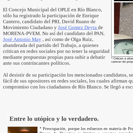
El Concejo Municipal del OPLE en Río Blanco,
sólo ha registrado la participación de Enrique
Cantero, candidato del PRI, David Ruano de
Movimiento Ciudadano y
José Gomez Deyta
de
MORENA-PVEM. No así del candidato del PAN,
José Antonio May
, así como de Olga Ruiz,
abanderada del partido del Trabajo, a quienes
critican en redes sociales por no tener la seguridad
mediante propuestas propias para subir a debatir
* Critican a ab
carecer de prop
ante sus contrincantes políticos.
Al desistir de su participación los mencionados candidatos, s
fácil de sus opositores en redes sociales, los cuales afirman q
compromiso con los ciudadanos de Río Blanco. Se llegó a escr
Entre lo utópico y lo verdadero.
* Preocupación, porque los esfuerzos en materia de Pr