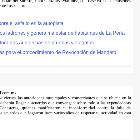
uatlán del Sureste, Raúl González Martínez, con base en las conclusiones
te Instructora.
e el asfalto en la autopista.
tos ladrones y genera malestar de habitantes de La Perla
tora dos audiencias de pruebas y alegatos.
as para el procedimiento de Revocación de Mandato.
d.com.mx
te viernes las autoridades municipales y comerciantes que se ubican en la
 deberán llegar a acuerdos que convengan sobre todo a las expendedoras
anasteras, quienes manifestaron su inconformidad contra la falta de
s acuerdos que lograron hace varios años de respetar su actividad en esta