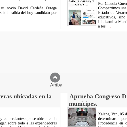
Por Claudia Guerr
y su novio David Cerdeña Ortega
Compartimos una ca
ir la salida del hoy candidato por
Estado de Veracr
educativos, sin
Ilhuicamina Mendo
a los
...
Arriba
eras ubicadas en la
Aprueba Congreso Dec
munícipes.
Xalapa, Ver., 05 
 y comerciantes que se ubican en la
determinaron por
ngan sobre todo a las expendedoras
Procedencia en c