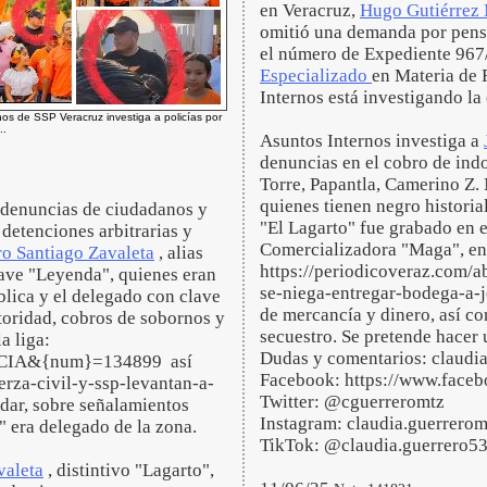
en Veracruz,
Hugo Gutiérrez
omitió una demanda por pens
el número de Expediente 967/
Especializado
en Materia de F
Internos está investigando la
nos de SSP Veracruz investiga a policías por
..
Asuntos Internos investiga a
denuncias en el cobro de in
Torre, Papantla, Camerino Z.
quienes tienen negro historia
 denuncias de ciudadanos y
"El Lagarto" fue grabado en e
detenciones arbitrarias y
Comercializadora "Maga", en 
ro Santiago Zavaleta
, alias
https://periodicoveraz.com/a
lave "Leyenda", quienes eran
se-niega-entregar-bodega-a-
blica y el delegado con clave
de mercancía y dinero, así c
toridad, cobros de sobornos y
secuestro. Se pretende hacer 
a liga:
Dudas y comentarios: claud
TICIA&{num}=134899 así
Facebook: https://www.face
rza-civil-y-ssp-levantan-a-
Twitter: @cguerreromtz
dar, sobre señalamientos
Instagram: claudia.guerrerom
" era delegado de la zona.
TikTok: @claudia.guerrero5
valeta
, distintivo "Lagarto",