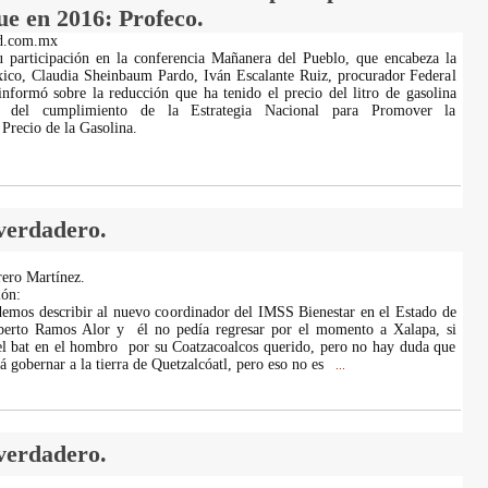
ue en 2016: Profeco.
d.com.mx
 participación en la conferencia Mañanera del Pueblo, que encabeza la
xico, Claudia Sheinbaum Pardo, Iván Escalante Ruiz, procurador Federal
nformó sobre la reducción que ha tenido el precio del litro de gasolina
do del cumplimiento de la Estrategia Nacional para Promover la
 Precio de la Gasolina.
 verdadero.
ero Martínez.
ión:
demos describir al nuevo coordinador del IMSS Bienestar en el Estado de
berto Ramos Alor y él no pedía regresar por el momento a Xalapa, si
el bat en el hombro por su Coatzacoalcos querido, pero no hay duda que
rá gobernar a la tierra de Quetzalcóatl, pero eso no es
...
 verdadero.