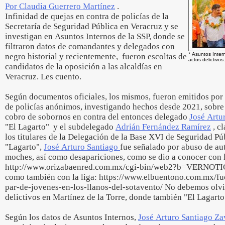
Por Claudia Guerrero Martínez
.
Infinidad de quejas en contra de policías de la
Secretaría de Seguridad Pública en Veracruz y se
investigan en Asuntos Internos de la SSP, donde se
filtraron datos de comandantes y delegados con
* Asuntos Inter
negro historial y recientemente, fueron escoltas de
actos delictivos.
candidatos de la oposición a las alcaldías en
Veracruz. Les cuento.
Según documentos oficiales, los mismos, fueron emitidos por
de policías anónimos, investigando hechos desde 2021, sobre 
cobro de sobornos en contra del entonces delegado
José Artu
"El Lagarto" y el subdelegado
Adrián Fernández Ramírez
, c
los titulares de la Delegación de la Base XVI de Seguridad Pú
"Lagarto",
José Arturo Santiago
fue señalado por abuso de au
moches, así como desapariciones, como se dio a conocer con l
http://www.orizabaenred.com.mx/cgi-bin/web2?b=VERNO
como también con la liga: https://www.elbuentono.com.mx/fue
par-de-jovenes-en-los-llanos-del-sotavento/ No debemos olvi
delictivos en Martínez de la Torre, donde también "El Lagarto
Según los datos de Asuntos Internos,
José Arturo Santiago Za