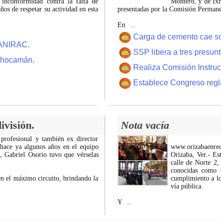
 inconformidad contra la falta de
Montero, y de Ixh
os de respetar su actividad en esta
presentadas por la Comisión Permanen
En
...
Carga de cemento cae sobr
CANIRAC.
SSP libera a tres presun
 Chocamán.
Realiza Comisión Instruc
Establece Congreso regl
ivisión.
Nota vacía
 profesional y también ex director
 hace ya algunos años en el equipo
www.orizabaenre
z, Gabriel Osorio tuvo que vérselas
Orizaba, Ver.- Es
calle de Norte 2,
conocidas como C
n el máximo circuito, brindando la
cumplimiento a lo
vía pública.
Y
...