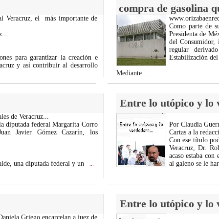
compra de gasolina q
al Veracruz, el más importante de
www.orizabaenre
Como parte de su
...
Presidenta de Mé
del Consumidor, i
regular deriva
iones para garantizar la creación e
Estabilización del
cruz y así contribuir al desarrollo
Mediante
...
Entre lo utópico y lo
les de Veracruz...
la diputada federal Margarita Corro
Por Claudia Guerr
Juan Javier Gómez Cazarín, los
Cartas a la redacc
Con ese título po
Veracruz, Dr. Ro
acaso estaba con 
alde, una diputada federal y un
al galeno se le ha
...
Entre lo utópico y lo
Daniela Griego encarcelan a juez de