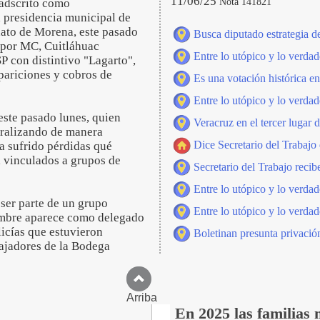
11/06/25
Nota 141821
 adscrito como
 presidencia municipal de
dato de Morena, este pasado
Busca diputado estrategia d
o por MC, Cuitláhuac
Entre lo utópico y lo verdad
P con distintivo "Lagarto",
pariciones y cobros de
Es una votación histórica en
Entre lo utópico y lo verdad
este pasado lunes, quien
Veracruz en el tercer lugar
eralizando de manera
Dice Secretario del Trabajo
a sufrido pérdidas qué
, vinculados a grupos de
Secretario del Trabajo reci
Entre lo utópico y lo verdad
 ser parte de un grupo
Entre lo utópico y lo verdad
nombre aparece como delegado
icías que estuvieron
Boletinan presunta privación 
bajadores de la Bodega
Arriba
En 2025 las familias