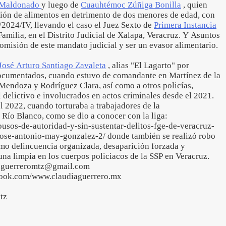
 Maldonado
y luego de
Cuauhtémoc Zúñiga Bonilla
, quien
ión de alimentos en detrimento de dos menores de edad, con
2024/IV, llevando el caso el Juez Sexto de
Primera Instancia
amilia, en el Distrito Judicial de Xalapa, Veracruz. Y Asuntos
 omisión de este mandato judicial y ser un evasor alimentario.
José Arturo Santiago Zavaleta
, alias "El Lagarto" por
documentados, cuando estuvo de comandante en Martínez de la
 Mendoza y Rodríguez Clara, así como a otros policías,
l delictivo e involucrados en actos criminales desde el 2021.
l 2022, cuando torturaba a trabajadores de la
Río Blanco, como se dio a conocer con la liga:
busos-de-autoridad-y-sin-sustentar-delitos-fge-de-veracruz-
jose-antonio-may-gonzalez-2/ donde también se realizó robo
omo delincuencia organizada, desaparición forzada y
una limpia en los cuerpos policiacos de la SSP en Veracruz.
iaguerreromtz@gmail.com
book.com/www.claudiaguerrero.mx
tz
3