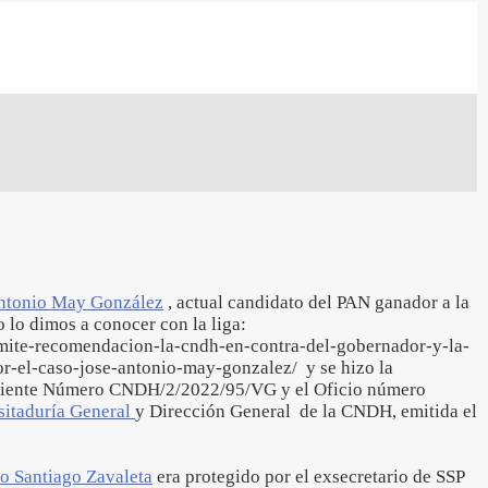
ntonio May González
, actual candidato del PAN ganador a la
 lo dimos a conocer con la liga:
emite-recomendacion-la-cndh-en-contra-del-gobernador-y-la-
or-el-caso-jose-antonio-may-gonzalez/ y se hizo la
iente Número CNDH/2/2022/95/VG y el Oficio número
sitaduría General
y Dirección General de la CNDH, emitida el
ro Santiago Zavaleta
era protegido por el exsecretario de SSP