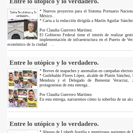
Entre lo utópico y lo verdadero.
* Nuevos proyectos para el Sistema Portuario Nacion
México...
* Carta a la redacción dirigida a Martín Aguilar Sánchez
Por Claudia Guerrero Martínez.
El Gobierno Federal tiene el interés de realizar gest
implementación de infraestructura en el Puerto de Vera
económico de la ciudad
...
Entre lo utópico y lo verdadero.
* Breves de mapaches y anomalías en campañas electora
* Guilebaldo Flores López, alcalde de Platón Sánchez, 
Mendoza y el Delegado de Bienestar Veracruz, 
protagonistas de esta entrega...
Por Claudia Guerrero Martínez.
En esta entrega, narraremos cómo la soberbia de un alc
Entre lo utópico y lo verdadero.
* Abusos de Lisbeth Aurelia y mentirosos parientes de 