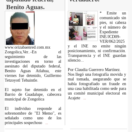
Benito Aguas.
* Emite un
comunicado sin
pies, ni cabeza
y el número de
Expediente
INE/JCD09-
VER/062/2025
y el INE no emite ningún
www.orizabaenred.com.mx
posicionamiento, ni confirmación.
Zongolica,Ver..-En el
Transparencia y el INE guardan
seguimiento de las
silencio...
investigaciones en torno al
asesinato del diputado federal,
Por Claudia Guerrero Martínez.
Benito Aguas Atlahua, este
Nos llegó una fotografía movida y
viernes fue detenido, Guillermo
mal tomada, asegurando que se
Tetzoyotl Tehuintle.
había fotografiado un fraude en
una casa habilitada como sede para
El sujeto fue detenido en el
un comité municipal electoral en
Barrio de Guadalupe, cabecera
Acajete
...
municipal de Zongolica
El individuo responde al
sobrenombre de "El Memo", es
señalado como uno de los
principales sospechoso
...