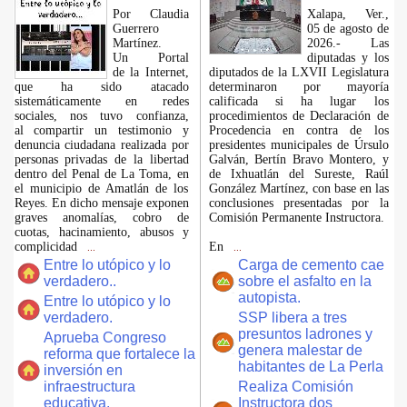
Por Claudia
Xalapa, Ver.,
Guerrero
05 de agosto de
Martínez.
2026.- Las
​Un Portal
diputadas y los
de la Internet,
diputados de la LXVII Legislatura
que ha sido atacado
determinaron por mayoría
sistemáticamente en redes
calificada si ha lugar los
sociales, nos tuvo confianza,
procedimientos de Declaración de
al compartir un testimonio y
Procedencia en contra de los
denuncia ciudadana realizada por
presidentes municipales de Úrsulo
personas privadas de la libertad
Galván, Bertín Bravo Montero, y
dentro del Penal de La Toma, en
de Ixhuatlán del Sureste, Raúl
el municipio de Amatlán de los
González Martínez, con base en las
Reyes. En dicho mensaje exponen
conclusiones presentadas por la
graves anomalías, cobro de
Comisión Permanente Instructora.
cuotas, hacinamiento, abusos y
complicidad
En
...
...
Entre lo utópico y lo
Carga de cemento cae
verdadero..
sobre el asfalto en la
autopista.
Entre lo utópico y lo
verdadero.
SSP libera a tres
presuntos ladrones y
Aprueba Congreso
genera malestar de
reforma que fortalece la
habitantes de La Perla
inversión en
infraestructura
Realiza Comisión
educativa.
Instructora dos