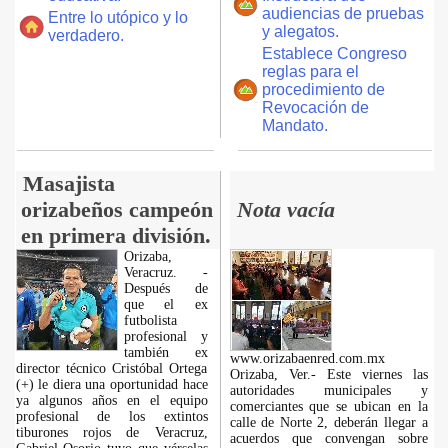
audiencias de pruebas
Entre lo utópico y lo
y alegatos.
verdadero.
Establece Congreso
reglas para el
procedimiento de
Revocación de
Mandato.
Masajista
orizabeños campeón
Nota vacía
en primera división.
Orizaba,
Veracruz. -
Después de
que el ex
futbolista
profesional y
también ex
www.orizabaenred.com.mx
director técnico Cristóbal Ortega
Orizaba, Ver.- Este viernes las
(+) le diera una oportunidad hace
autoridades municipales y
ya algunos años en el equipo
comerciantes que se ubican en la
profesional de los extintos
calle de Norte 2, deberán llegar a
tiburones rojos de Veracruz,
acuerdos que convengan sobre