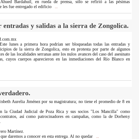
Ahued Bardahuil, en rueda de prensa, sólo se refirió a las pésimas
 les fue entregado el edificio
...
ntradas y salidas a la sierra de Zongolica.
d.com.mx
 Este lunes a primera hora podrían ser bloqueadas todas las entradas y
icipios de la sierra de Zongolica, esto en protesta por parte de algunos
es de las localidades serranas ante los nulos avances del caso del asesinato
as, cuyos cuerpos aparecieron en las inmediaciones del Río Blanco en
 verdadero.
sbeth Aurelia Jiménez por su magistratura; no tiene el promedio de 8 en
n la Ciudad Judicial de Poza Rica y sus socios "Los Mancilla" como
 contratos, así como patrocinadores en campañas, como la de Dorheny
.
ero Martínez.
que daremos a conocer en esta entrega. Al no quedar
...