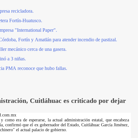
resa recicladora.
etera Fortín-Huatusco.
mpresa "International Paper".
órdoba, Fortín y Amatlán para atender incendio de pastizal.
ller mecánico cerca de una gasera.
inó a 3 niñas.
cia PMA reconoce que hubo fallas.
istración, Cuitláhuac es criticado por dejar
d.com.mx
 y como era de esperarse, la actual administración estatal, que encabeza
a, confirmó que el ex gobernador del Estado, Cuitláhuac García Jiménez,
chinero" el actual palacio de gobierno.