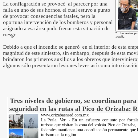
La conflagración se provocó al parecer por una
falla en uno de sus hornos, el cual estuvo a punto
de provocar consecuencias fatales, pero la
oportuna intervención de los bomberos y personal
asignado a esa área pudo frenar esta situación de
* El siniestro 
riesgo.
auxilio.
Debido a que el incendio se generó en el interior de esta emp
magnitud de este siniestro, sin embargo, después de esta mov
brindaron los primeros auxilios a los obreros que interviniero
algunos sólo presentaron lesiones leves así como intoxicaci
Tres niveles de gobierno, se coordinan para 
seguridad en las rutas al Pico de Orizaba: 
www.orizabaenred.com.mx
La Perla, Ver. - En un esfuerzo conjunto por fortale
turistas que visitan la zona del volcán Pico de Orizaba,
federales mantienen una coordinación permanente que h
turismo en la región.