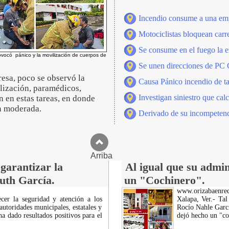
Incendio consume a una emp
Motociclistas bloquean carr
Se consume en el fuego la e
provocó pánico y la movilización de cuerpos de
Se unen direcciones de PC C
resa, poco se observó la
Causa Pánico incendio de ta
ilización, paramédicos,
Investigan siniestro que calc
n en estas tareas, en donde
ón moderada.
Derivado de su incompeten
Arriba
garantizar la
Al igual que su admin
Ruth García.
un "Cochinero".
www.orizabaenre
cer la seguridad y atención a los
Xalapa, Ver.- Tal
 autoridades municipales, estatales y
Rocío Nahle Garcí
a dado resultados positivos para el
dejó hecho un "co