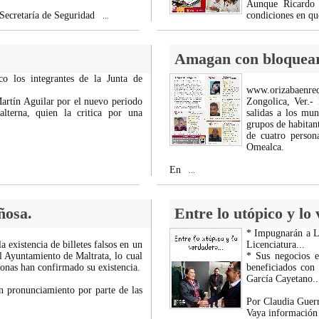
Aunque Ricardo 
 Secretaría de Seguridad
condiciones en que
...
Amagan con bloquear e
co los integrantes de la Junta de
www.orizabaenre
Martín Aguilar por el nuevo periodo
Zongolica, Ver.-
lterna, quien la critica por una
salidas a los mun
grupos de habitant
de cuatro person
Omealca.
En
...
ñosa.
Entre lo utópico y lo
* Impugnarán a Li
a existencia de billetes falsos en un
Licenciatura...
l Ayuntamiento de Maltrata, lo cual
* Sus negocios e
sonas han confirmado su existencia.
beneficiados con
García Cayetano..
n pronunciamiento por parte de las
Por Claudia Guerr
Vaya información 