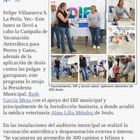
A-
Felipe Villanueva S.
La Perla, Ver.- Este
lunes se llevó a
cabo la Campaña de
Vacunación
Antirrábica para
Perros y Gatos,
además de la
aplicación de dosis
contra las pulgas y
garrapatas; este
programa lo atrajo
* Ayuntamiento, DIF y sector salud, aplicaron alrededor de
la Presidenta
300 dosis.
Municipal,
Ruth
García Meza
con el apoyo del DIF municipal y
principalmente de la Jurisdicción Sanitaria, a donde acudió
la médica veterinaria
Alma Lilia Méndez
de Jesús.
En las instalaciones del auditorio municipal se realizó la
vacunación antirrábica y desparasitación externa e interna.
"Se vacunaron un promedio de 300 caninos y felinos y