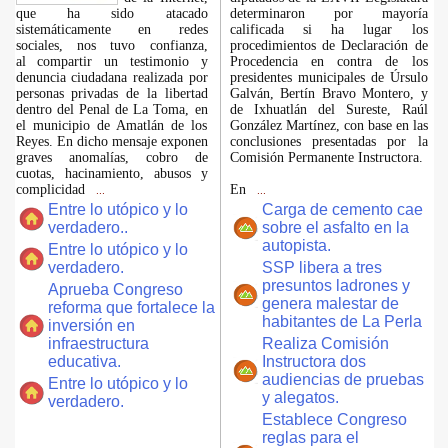
que ha sido atacado
determinaron por mayoría
sistemáticamente en redes
calificada si ha lugar los
sociales, nos tuvo confianza,
procedimientos de Declaración de
al compartir un testimonio y
Procedencia en contra de los
denuncia ciudadana realizada por
presidentes municipales de Úrsulo
personas privadas de la libertad
Galván, Bertín Bravo Montero, y
dentro del Penal de La Toma, en
de Ixhuatlán del Sureste, Raúl
el municipio de Amatlán de los
González Martínez, con base en las
Reyes. En dicho mensaje exponen
conclusiones presentadas por la
graves anomalías, cobro de
Comisión Permanente Instructora.
cuotas, hacinamiento, abusos y
complicidad
En
...
...
Entre lo utópico y lo
Carga de cemento cae
verdadero..
sobre el asfalto en la
autopista.
Entre lo utópico y lo
verdadero.
SSP libera a tres
presuntos ladrones y
Aprueba Congreso
genera malestar de
reforma que fortalece la
habitantes de La Perla
inversión en
infraestructura
Realiza Comisión
educativa.
Instructora dos
audiencias de pruebas
Entre lo utópico y lo
y alegatos.
verdadero.
Establece Congreso
reglas para el