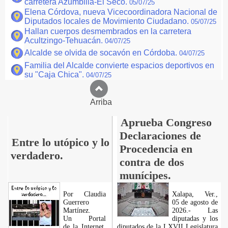
carretera Azumbilla-El Seco.
05/07/25
Elena Córdova, nueva Vicecoordinadora Nacional de
Diputados locales de Movimiento Ciudadano.
05/07/25
Hallan cuerpos desmembrados en la carretera
Acultzingo-Tehuacán.
04/07/25
Alcalde se olvida de socavón en Córdoba.
04/07/25
Familia del Alcalde convierte espacios deportivos en
su "Caja Chica".
04/07/25
Arriba
Aprueba Congreso
Declaraciones de
Entre lo utópico y lo
Procedencia en
verdadero.
contra de dos
munícipes.
Por Claudia
Xalapa, Ver.,
Guerrero
05 de agosto de
Martínez.
2026.- Las
​Un Portal
diputadas y los
de la Internet,
diputados de la LXVII Legislatura