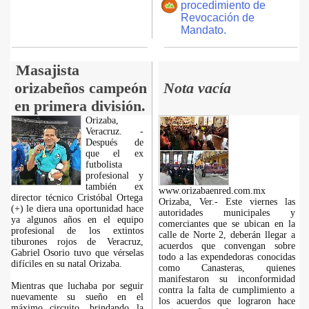
procedimiento de
Revocación de
Mandato.
Masajista
orizabeños campeón
Nota vacía
en primera división.
Orizaba,
Veracruz. -
Después de
que el ex
futbolista
profesional y
también ex
www.orizabaenred.com.mx
director técnico Cristóbal Ortega
Orizaba, Ver.- Este viernes las
(+) le diera una oportunidad hace
autoridades municipales y
ya algunos años en el equipo
comerciantes que se ubican en la
profesional de los extintos
calle de Norte 2, deberán llegar a
tiburones rojos de Veracruz,
acuerdos que convengan sobre
Gabriel Osorio tuvo que vérselas
todo a las expendedoras conocidas
difíciles en su natal Orizaba.
como Canasteras, quienes
manifestaron su inconformidad
Mientras que luchaba por seguir
contra la falta de cumplimiento a
nuevamente su sueño en el
los acuerdos que lograron hace
máximo circuito, brindando la