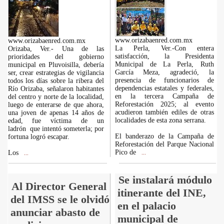
www.orizabaenred.com.mx
www.orizabaenred.com.mx
La Perla, Ver.-Con entera
Orizaba, Ver.- Una de las
satisfacción, la Presidenta
prioridades del gobierno
Municipal de La Perla, Ruth
municipal en Pluvoisilla, debería
García Meza, agradeció, la
ser, crear estrategias de vigilancia
presencia de funcionarios de
todos los días sobre la ribera del
dependencias estatales y federales,
Río Orizaba, señalaron habitantes
en la tercera Campaña de
del centro y norte de la localidad,
Reforestación 2025; al evento
luego de enterarse de que ahora,
acudieron también ediles de otras
una joven de apenas 14 años de
localidades de esta zona serrana.
edad, fue víctima de un
ladrón que intentó someterla; por
El banderazo de la Campaña de
fortuna logró escapar.
Reforestación del Parque Nacional
Pico de
Los
...
...
Se instalará módulo
Al Director General
itinerante del INE,
del IMSS se le olvidó
en el palacio
anunciar abasto de
municipal de