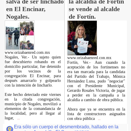
salva de ser linchado
la alcaldía de Fortín
en El Encinar,
se vende al alcalde
Nogales.
de Fortín.
www.orizabaenred.com.mx
Nogales, Ver.- Un sujeto quien
www.orizabaenred.con.mx
fue descubierto robando en el
Fortín, Ver.- Aun cuando la
domicilio particular, fue detenido
aceptación de los fortinenses no
por los vecinos de la
era tan marcada para la candidata
congregación El Encinar, para
del Partido del Trabajo, Mónica
después amarrarlo y golpearlo
Hernández Luna, pudo "negociar"
con la intención de lincharlo.
con el Presidente Municipal,
Gerardo Rosales Victoria, de jugar
Este hecho detectado este viernes
a perder en la campaña a la
en la citada congregación,
alcaldía a cambio de obra pública.
municipio de Nogales, movilizó a
elementos de la comandancia de
Ahora que ya se encuentra en la
la localidad, pero al llegar al
lista de constructores asignados
lugar,
con obra pública
...
...
Era sólo un cuerpo el desmembrado, hallado en la