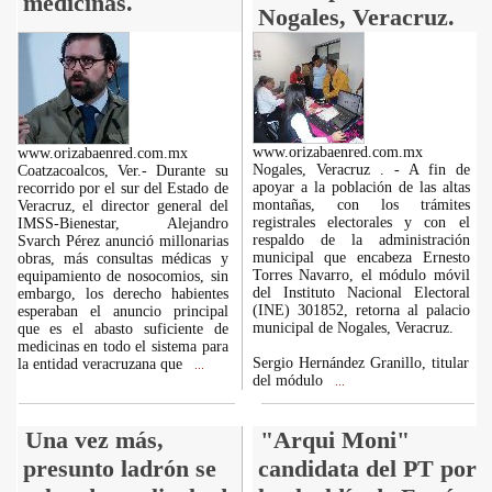
medicinas.
Nogales, Veracruz.
www.orizabaenred.com.mx
www.orizabaenred.com.mx
Nogales, Veracruz . - A fin de
Coatzacoalcos, Ver.- Durante su
apoyar a la población de las altas
recorrido por el sur del Estado de
montañas, con los trámites
Veracruz, el director general del
registrales electorales y con el
IMSS-Bienestar, Alejandro
respaldo de la administración
Svarch Pérez anunció millonarias
municipal que encabeza Ernesto
obras, más consultas médicas y
Torres Navarro, el módulo móvil
equipamiento de nosocomios, sin
del Instituto Nacional Electoral
embargo, los derecho habientes
(INE) 301852, retorna al palacio
esperaban el anuncio principal
municipal de Nogales, Veracruz.
que es el abasto suficiente de
medicinas en todo el sistema para
Sergio Hernández Granillo, titular
la entidad veracruzana que
...
del módulo
...
Una vez más,
"Arqui Moni"
presunto ladrón se
candidata del PT por