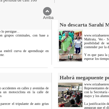
la pérdida de casi 100
Arriba
No descarta Sarahí M
 lo persigue...
on grupos criminales, con base a
www.orizabaenre
Maltrata, Ver.- 
posibilidad de 
contender por la d
a estéril curva de aprendizaje en
nte.
Y es que para la 
esperar los tiemp
Habrá megapuente por
www.orizabaenre
o accidentes en calles y avenidas de
Representantes de
 a un motociclista en la calle de
con la Secretaría
s
mayo y los alumno
parecer el tripulante de auto grius
La justificación 
aseguran que el d