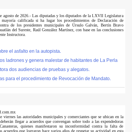
de agosto de 2026.- Las diputadas y los diputados de la LXVII Legislatura
 mayoría calificada si ha lugar los procedimientos de Declaración de
ontra de los presidentes municipales de Úrsulo Galván, Bertín Bravo
uatlán del Sureste, Raúl González Martínez, con base en las conclusiones
te Instructora.
e el asfalto en la autopista.
tos ladrones y genera malestar de habitantes de La Perla
tora dos audiencias de pruebas y alegatos.
as para el procedimiento de Revocación de Mandato.
d.com.mx
te viernes las autoridades municipales y comerciantes que se ubican en la
 deberán llegar a acuerdos que convengan sobre todo a las expendedoras
anasteras, quienes manifestaron su inconformidad contra la falta de
s acuerdos que lograron hace varios años de respetar su actividad en esta