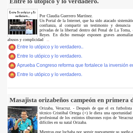
Entre lo utópico y lo verdadero.
Por Claudia Guerrero Martínez.
​Un Portal de la Internet, que ha sido atacado sistemát
confianza, al compartir un testimonio y denuncia 
privadas de la libertad dentro del Penal de La Toma,
Reyes. En dicho mensaje exponen graves anomalías,
abusos y complicidad
...
Entre lo utópico y lo verdadero..
Entre lo utópico y lo verdadero.
Aprueba Congreso reforma que fortalece la inversión en
Entre lo utópico y lo verdadero.
Masajista orizabeños campeón en primera d
Orizaba, Veracruz. - Después de que el ex futbolista
técnico Cristóbal Ortega (+) le diera una oportunidad
profesional de los extintos tiburones rojos de Veracru
difíciles en su natal Orizaba.
Mientras que luchaba por seguir nuevamente su sueño e