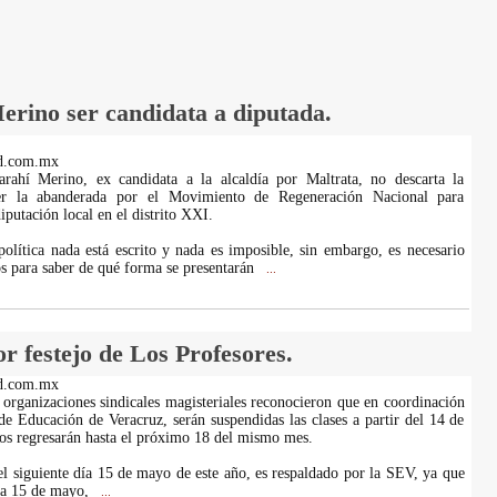
erino ser candidata a diputada.
d.com.mx
Sarahí Merino, ex candidata a la alcaldía por Maltrata, no descarta la
ser la abanderada por el Movimiento de Regeneración Nacional para
iputación local en el distrito XXI.
política nada está escrito y nada es imposible, sin embargo, es necesario
os para saber de qué forma se presentarán
...
 festejo de Los Profesores.
d.com.mx
 organizaciones sindicales magisteriales reconocieron que en coordinación
 de Educación de Veracruz, serán suspendidas las clases a partir del 14 de
s regresarán hasta el próximo 18 del mismo mes.
del siguiente día 15 de mayo de este año, es respaldado por la SEV, ya que
ía 15 de mayo,
...