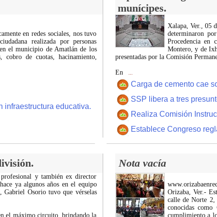
munícipes.
Xalapa, Ver., 05 
icamente en redes sociales, nos tuvo
determinaron por
ciudadana realizada por personas
Procedencia en c
 en el municipio de Amatlán de los
Montero, y de Ixh
 cobro de cuotas, hacinamiento,
presentadas por la Comisión Permanen
En
...
Carga de cemento cae sobr
SSP libera a tres presun
 infraestructura educativa.
Realiza Comisión Instruc
Establece Congreso regl
ivisión.
Nota vacía
 profesional y también ex director
 hace ya algunos años en el equipo
www.orizabaenre
z, Gabriel Osorio tuvo que vérselas
Orizaba, Ver.- Es
calle de Norte 2,
conocidas como C
n el máximo circuito, brindando la
cumplimiento a lo