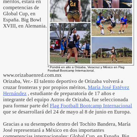
méritos, estará en
competencias de
Global Cup, en
España. Big Bowl
XVIII, en Alemania.
* Pondrá en alto a Orizaba, Veracruz y México en Flag
Football Bootcamp Internacional.
www.orizabaenred.com.mx
Orizaba, Ver.- El talento deportivo de Orizaba volverá a
cruzar fronteras y por propios méritos,
María José Estévez
Hernández
, estudiante de preparatoria de 17 años e
integrante del equipo Astros de Orizaba, fue seleccionada
para formar parte del
Flag Football Bootcamp Internacional
que se desarrollará del 24 de mayo al 8 de junio en Europa.
Gracias a su desempeño dentro del Tochito Bandera, María
José representará a México en dos importantes
competencias internacionales: Global Cup, en España. Big