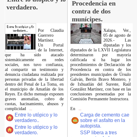
Procedencia en
verdadero.
contra de dos
munícipes.
Por Claudia
Xalapa, Ver.,
Guerrero
05 de agosto de
Martínez.
2026.- Las
​Un Portal
diputadas y los
de la Internet,
diputados de la LXVII Legislatura
que ha sido atacado
determinaron por mayoría
sistemáticamente en redes
calificada si ha lugar los
sociales, nos tuvo confianza,
procedimientos de Declaración de
al compartir un testimonio y
Procedencia en contra de los
denuncia ciudadana realizada por
presidentes municipales de Úrsulo
personas privadas de la libertad
Galván, Bertín Bravo Montero, y
dentro del Penal de La Toma, en
de Ixhuatlán del Sureste, Raúl
el municipio de Amatlán de los
González Martínez, con base en las
Reyes. En dicho mensaje exponen
conclusiones presentadas por la
graves anomalías, cobro de
Comisión Permanente Instructora.
cuotas, hacinamiento, abusos y
complicidad
En
...
...
Entre lo utópico y lo
Carga de cemento cae
verdadero..
sobre el asfalto en la
autopista.
Entre lo utópico y lo
verdadero.
SSP libera a tres