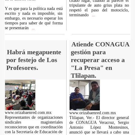
citado lugar, cuando al parecer el
tripulante de auto grius plata no
Y es que para la política nada está
respetó el paso del motociclo,
escrito y nada es imposible, sin
terminando
...
embargo, es necesario esperar los
tiempos para saber de qué forma
se presentarán
...
Atiende CONAGUA
Habrá megapuente
gestión para
por festejo de Los
recuperar acceso a
Profesores.
"La Presa" en
Tlilapan.
www.orizabaenred.com.mx
www.orizabaenred.com.mx
Representantes de organizaciones
Tlilapan, Ver.- El director general
sindicales magisteriales
de CONAGUA Veracruz, Sergio
reconocieron que en coordinación
Antonio López Montesinos,
con la Secretaría de Educación de
anunció que se llevará a cabo una