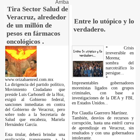
Arriba
Tira Sector Salud de
Veracruz, alrededor
Entre lo utópico y lo
de un millón de
verdadero.
pesos en fármacos
oncológicos .
* Crisis
irreversible en
Morena;
sombra del
narcotráfico lo
persigue...
*
www.orizabaenred.com.mx
Impresentables gobernadores
La dirigencia del partido político,
morenistas ligados con grupos
Movimiento Ciudadano que
criminales, con base a
preside Luis Carbonell de la Hoz,
investigaciones de la DEA y FBI,
exigió al Gobierno federal,
en Estados Unidos...
sanciones inmediatas en contra
del Gobierno de Veracruz, pero
Por Claudia Guerrero Martínez.
sobre todo a la Secretaría de
También, desvíos de recursos y
Salud que encabeza, Mariela
corrupción, hasta una estéril curva
Hernández García.
de aprendizaje en Veracruz, sin
resultados y con una gobernadora
Esta titular, deberá brindar una
intolerante.
explicación transparente a la