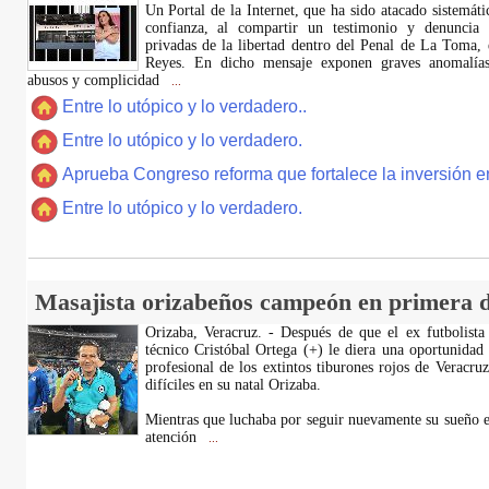
​Un Portal de la Internet, que ha sido atacado sistemát
confianza, al compartir un testimonio y denuncia 
privadas de la libertad dentro del Penal de La Toma,
Reyes. En dicho mensaje exponen graves anomalías,
abusos y complicidad
...
Entre lo utópico y lo verdadero..
Entre lo utópico y lo verdadero.
Aprueba Congreso reforma que fortalece la inversión en
Entre lo utópico y lo verdadero.
Masajista orizabeños campeón en primera d
Orizaba, Veracruz. - Después de que el ex futbolista
técnico Cristóbal Ortega (+) le diera una oportunidad
profesional de los extintos tiburones rojos de Veracru
difíciles en su natal Orizaba.
Mientras que luchaba por seguir nuevamente su sueño e
atención
...