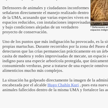
Defensores de animales y ciudadanos inconformes
señalaron directamente el manejo realizado dentro
de la UMA, acusando que varias especies viven en
espacios reducidos, con instalaciones improvisadas
y bajo condiciones alejadas de un verdadero
* Defensores an
espacios indig
proyecto de conservación.
Uno de los puntos que más indignación ha provocado, es la si
propias martuchas. Durante recorridos por la zona del Paseo 
detectaron que las crías permanecían prácticamente en un ár
casita de madera y redes improvisadas de mecate, un espaci
indigno para una especie arborícola protegida, que únicament
consumiendo verduras, pese a tratarse de una especie omnívo
alimenticios mucho más complejos.
La situación ha golpeado directamente la imagen de la admin
encabezada por el alcalde
Hugo Chahín Kuri
, pues esta nuev
animales fallecidos dentro de la misma UMA y fortalece las 