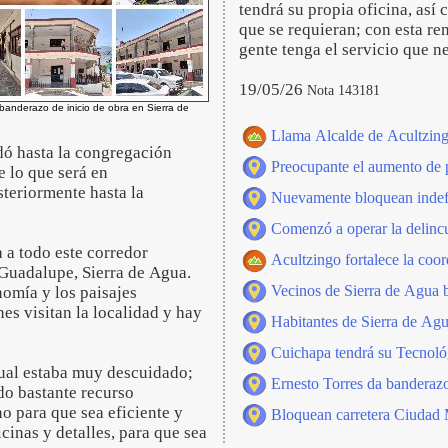
tendrá su propia oficina, así 
que se requieran; con esta re
gente tenga el servicio que n
19/05/26
Nota 143181
o banderazo de inicio de obra en Sierra de
Llama Alcalde de Acultzing
adó hasta la congregación
Preocupante el aumento de p
e lo que será en
steriormente hasta la
Nuevamente bloquean indef
Comenzó a operar la delincu
 a todo este corredor
Acultzingo fortalece la coor
Guadalupe, Sierra de Agua.
Vecinos de Sierra de Agua bl
nomía y los paisajes
es visitan la localidad y hay
Habitantes de Sierra de Agu
Cuichapa tendrá su Tecnológ
cual estaba muy descuidado;
Ernesto Torres da banderaz
do bastante recurso
o para que sea eficiente y
Bloquean carretera Ciudad
inas y detalles, para que sea