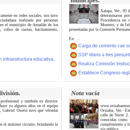
munícipes.
Xalapa, Ver., 05 
icamente en redes sociales, nos tuvo
determinaron por
ciudadana realizada por personas
Procedencia en c
 en el municipio de Amatlán de los
Montero, y de Ixh
 cobro de cuotas, hacinamiento,
presentadas por la Comisión Permanen
En
...
Carga de cemento cae sobr
SSP libera a tres presun
 infraestructura educativa.
Realiza Comisión Instruc
Establece Congreso regl
ivisión.
Nota vacía
 profesional y también ex director
 hace ya algunos años en el equipo
www.orizabaenre
z, Gabriel Osorio tuvo que vérselas
Orizaba, Ver.- Es
calle de Norte 2,
conocidas como C
n el máximo circuito, brindando la
cumplimiento a lo
vía pública.