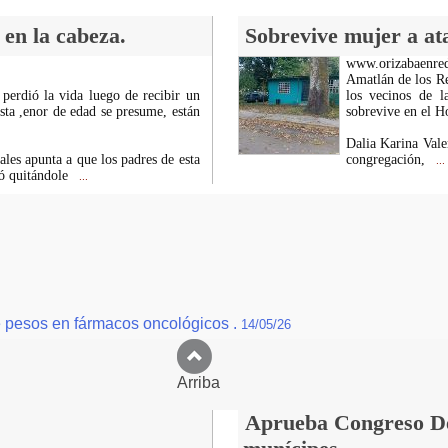
en la cabeza.
Sobrevive mujer a a
www.orizabaenre
Amatlán de los Re
erdió la vida luego de recibir un
los vecinos de l
sta ,enor de edad se presume, están
sobrevive en el Ho
Dalia Karina Vale
ales apunta a que los padres de esta
congregación,
...
ró quitándole
...
de pesos en fármacos oncológicos .
14/05/26
Arriba
Aprueba Congreso Dec