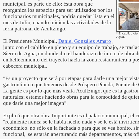
municipal, es parte de ello; ésta obra que
reorganiza los espacios para ser utilizados por los
funcionarios municipales, podría quedar lista en el
mes de Julio, cuando inicien las actividades de la
feria patronal de Acultzingo.
* El cabildo di
Agua.
El Presidente Municipal,
Daniel González Amaro
,
junto con el cabildo en pleno y su equipo de trabajo, se trasl
Sierra de Agua, en donde dio el banderazo de inicio de obra d
embellecimiento del trayecto hacía la zona restaurantera u po
cabecera municipal.
"Es un proyecto que será por etapas para darle una mejor vista
gastronómico que tenemos desde Próspero Pineda, Puente de 
La gente es por lo que más visita Acultzingo, que es la gastro
naturales; estamos haciendo obras para la comodidad de quien
que darle una mejor imagen".
Explicó que otra obra Importante es el palacio municipal, el 
"realmente nunca se le había hecho nada y se le está invirtien
económico, no sólo en la fachada o para que se vea bonito, sin
funcional, se estarán aperturando más departamentos, más ofic