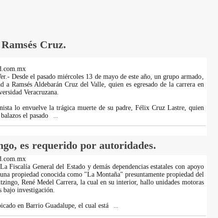
o Ramsés Cruz.
d.com.mx
er.- Desde el pasado miércoles 13 de mayo de este año, un grupo armado,
tad a Ramsés Aldebarán Cruz del Valle, quien es egresado de la carrera en
versidad Veracruzana.
nista lo envuelve la trágica muerte de su padre, Félix Cruz Lastre, quien
a balazos el pasado
...
ngo, es requerido por autoridades.
d.com.mx
 La Fiscalía General del Estado y demás dependencias estatales con apoyo
o una propiedad conocida como "La Montaña" presuntamente propiedad del
tzingo, René Medel Carrera, la cual en su interior, hallo unidades motoras
 bajo investigación.
bicado en Barrio Guadalupe, el cual está
...