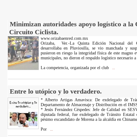
Minimizan autoridades apoyo logístico a la 
Circuito Ciclista.
www.orizabaenred.com.mx
Orizaba, Ver.-La Quinta Edición Nacional del C
desarrollaba en Pluviosilla, se vio manchada y sus
pusieron en riesgo la integridad física de este magno e
municipales, no dieron el respaldo logístico necesario a
La competencia, organizada por el club
...
Entre lo utópico y lo verdadero.
* Alberto Artigas Amavisca: De exdelegado de Tráns
Departamento de Almacenaje y Distribución en el IMSS 
* Jesús Fernández Céspedes: Jefe de Calidad en SES
diputada federal, fue exdelegado de Tránsito Estatal 
pésimo excandidato de Morena a la alcaldía en Chiname
Por
...