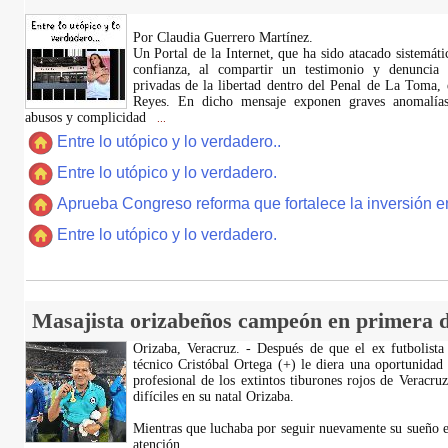
Por Claudia Guerrero Martínez.
​Un Portal de la Internet, que ha sido atacado sistemát
confianza, al compartir un testimonio y denuncia 
privadas de la libertad dentro del Penal de La Toma,
Reyes. En dicho mensaje exponen graves anomalías,
abusos y complicidad
...
Entre lo utópico y lo verdadero..
Entre lo utópico y lo verdadero.
Aprueba Congreso reforma que fortalece la inversión en
Entre lo utópico y lo verdadero.
Masajista orizabeños campeón en primera d
Orizaba, Veracruz. - Después de que el ex futbolista
técnico Cristóbal Ortega (+) le diera una oportunidad
profesional de los extintos tiburones rojos de Veracru
difíciles en su natal Orizaba.
Mientras que luchaba por seguir nuevamente su sueño e
atención
...