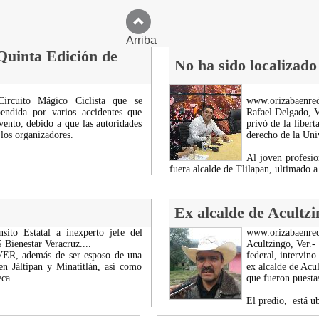
Arriba
Quinta Edición de
No ha sido localizad
ircuito Mágico Ciclista que se
www.orizabaenre
pendida por varios accidentes que
Rafael Delgado, V
vento, debido a que las autoridades
privó de la liber
 los organizadores.
derecho de la Uni
Al joven profesio
fuera alcalde de Tlilapan, ultimado 
Ex alcalde de Acultzi
ito Estatal a inexperto jefe del
www.orizabaenre
Bienestar Veracruz....
Acultzingo, Ver.-
VER, además de ser esposo de una
federal, intervin
en Jáltipan y Minatitlán, así como
ex alcalde de Acul
ca...
que fueron puestas
El predio, está u