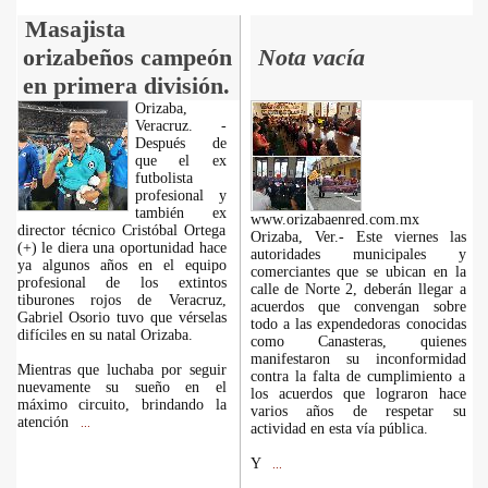
Masajista
orizabeños campeón
Nota vacía
en primera división.
Orizaba,
Veracruz. -
Después de
que el ex
futbolista
profesional y
también ex
www.orizabaenred.com.mx
director técnico Cristóbal Ortega
Orizaba, Ver.- Este viernes las
(+) le diera una oportunidad hace
autoridades municipales y
ya algunos años en el equipo
comerciantes que se ubican en la
profesional de los extintos
calle de Norte 2, deberán llegar a
tiburones rojos de Veracruz,
acuerdos que convengan sobre
Gabriel Osorio tuvo que vérselas
todo a las expendedoras conocidas
difíciles en su natal Orizaba.
como Canasteras, quienes
manifestaron su inconformidad
Mientras que luchaba por seguir
contra la falta de cumplimiento a
nuevamente su sueño en el
los acuerdos que lograron hace
máximo circuito, brindando la
varios años de respetar su
atención
...
actividad en esta vía pública.
Y
...