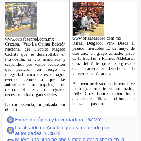
www.orizabaenred.com.mx
www.orizabaenred.com.mx
Rafael Delgado, Ver.- Desde el
Orizaba, Ver.-La Quinta Edición
pasado miércoles 13 de mayo de
Nacional del Circuito Mágico
este año, un grupo armado, privó
Ciclista que se desarrollaba en
de la libertad a Ramsés Aldebarán
Pluviosilla, se vio manchada y
Cruz del Valle, quien es egresado
suspendida por varios accidentes
de la carrera en derecho de la
que pusieron en riesgo la
Universidad Veracruzana.
integridad física de este magno
evento, debido a que las
Al joven profesionista lo envuelve
autoridades municipales, no
la trágica muerte de su padre,
dieron el respaldo logístico
Félix Cruz Lastre, quien fuera
necesario a los organizadores.
alcalde de Tlilapan, ultimado a
balazos el pasado
La competencia, organizada por
...
el club
...
Entre lo utópico y lo verdadero.
18/05/26
Ex alcalde de Acultzingo, es requerido por
autoridades.
18/05/26
Muere una niña de año y medio por disparo en la