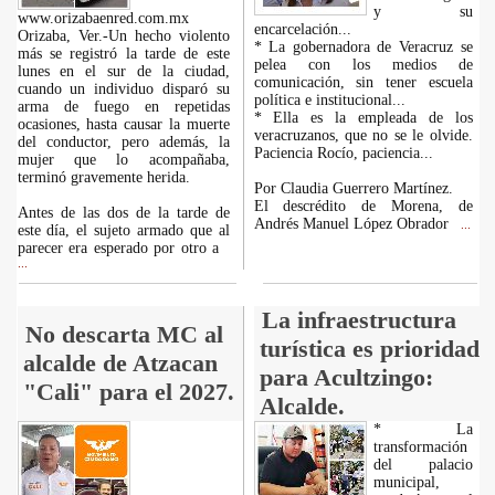
y su
www.orizabaenred.com.mx
encarcelación...
Orizaba, Ver.-Un hecho violento
* La gobernadora de Veracruz se
más se registró la tarde de este
pelea con los medios de
lunes en el sur de la ciudad,
comunicación, sin tener escuela
cuando un individuo disparó su
política e institucional...
arma de fuego en repetidas
* Ella es la empleada de los
ocasiones, hasta causar la muerte
veracruzanos, que no se le olvide.
del conductor, pero además, la
Paciencia Rocío, paciencia...
mujer que lo acompañaba,
terminó gravemente herida.
Por Claudia Guerrero Martínez.
El descrédito de Morena, de
Antes de las dos de la tarde de
Andrés Manuel López Obrador
...
este día, el sujeto armado que al
parecer era esperado por otro a
...
La infraestructura
No descarta MC al
turística es prioridad
alcalde de Atzacan
para Acultzingo:
"Cali" para el 2027.
Alcalde.
* La
transformación
del palacio
municipal,