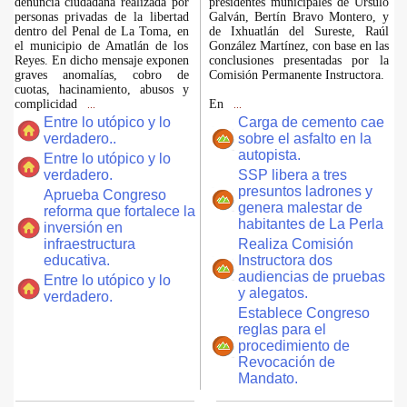
denuncia ciudadana realizada por
presidentes municipales de Úrsulo
personas privadas de la libertad
Galván, Bertín Bravo Montero, y
dentro del Penal de La Toma, en
de Ixhuatlán del Sureste, Raúl
el municipio de Amatlán de los
González Martínez, con base en las
Reyes. En dicho mensaje exponen
conclusiones presentadas por la
graves anomalías, cobro de
Comisión Permanente Instructora.
cuotas, hacinamiento, abusos y
complicidad
En
...
...
Entre lo utópico y lo
Carga de cemento cae
verdadero..
sobre el asfalto en la
autopista.
Entre lo utópico y lo
verdadero.
SSP libera a tres
presuntos ladrones y
Aprueba Congreso
genera malestar de
reforma que fortalece la
habitantes de La Perla
inversión en
infraestructura
Realiza Comisión
educativa.
Instructora dos
audiencias de pruebas
Entre lo utópico y lo
y alegatos.
verdadero.
Establece Congreso
reglas para el
procedimiento de
Revocación de
Mandato.