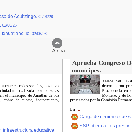
sa de Acultzingo.
02/06/26
.
02/06/26
Ixhuatlancillo.
02/06/26
Arriba
Aprueba Congreso Dec
munícipes.
Xalapa, Ver., 05 
icamente en redes sociales, nos tuvo
determinaron por
ciudadana realizada por personas
Procedencia en c
 en el municipio de Amatlán de los
Montero, y de Ixh
 cobro de cuotas, hacinamiento,
presentadas por la Comisión Permanen
En
...
Carga de cemento cae sobr
SSP libera a tres presun
 infraestructura educativa.