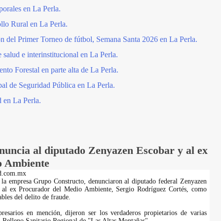
porales en La Perla.
llo Rural en La Perla.
 del Primer Torneo de fútbol, Semana Santa 2026 en La Perla.
alud e interinstitucional en La Perla.
to Forestal en parte alta de La Perla.
al de Seguridad Pública en La Perla.
d en La Perla.
uncia al diputado Zenyazen Escobar y al ex
o Ambiente
d.com.mx
 la empresa Grupo Constructo, denunciaron al diputado federal Zenyazen
 al ex Procurador del Medio Ambiente, Sergio Rodríguez Cortés, como
bles del delito de fraude.
resarios en mención, dijeron ser los verdaderos propietarios de varias
el Relleno Sanitario Regional de "Las Altas Montañas"