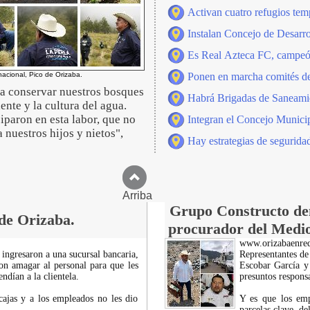
Activan cuatro refugios tem
Instalan Concejo de Desarro
Es Real Azteca FC, campeón
nacional, Pico de Orizaba.
Ponen en marcha comités de s
a conservar nuestros bosques
Habrá Brigadas de Saneamien
nte y la cultura del agua.
iparon en esta labor, que no
Integran el Concejo Municip
 nuestros hijos y nietos",
Hay estrategias de segurida
Arriba
Grupo Constructo den
 de Orizaba.
procurador del Medi
www.orizabaenre
ingresaron a una sucursal bancaria,
Representantes de
on amagar al personal para que les
Escobar García y
ndían a la clientela.
presuntos responsa
 cajas y a los empleados no les dio
Y es que los emp
parcelas clave, d