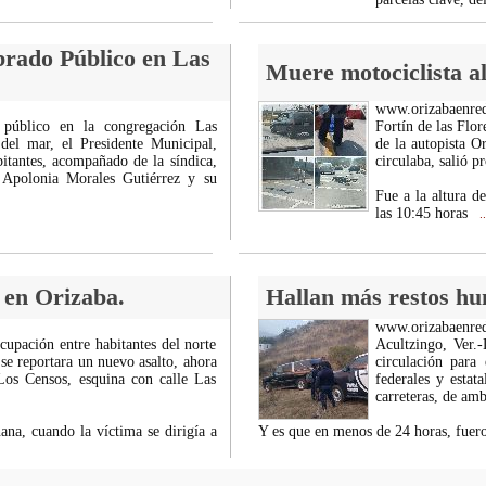
brado Público en Las
Muere motociclista al
www.orizabaenre
 público en la congregación Las
Fortín de las Flor
del mar, el Presidente Municipal,
de la autopista O
bitantes, acompañado de la síndica,
circulaba, salió p
Apolonia Morales Gutiérrez y su
Fue a la altura d
las 10:45 horas
..
 en Orizaba.
Hallan más restos hu
www.orizabaenre
cupación entre habitantes del norte
Acultzingo, Ver.-
se reportara un nuevo asalto, ahora
circulación para
Los Censos, esquina con calle Las
federales y estat
carreteras, de amb
ana, cuando la víctima se dirigía a
Y es que en menos de 24 horas, fuer