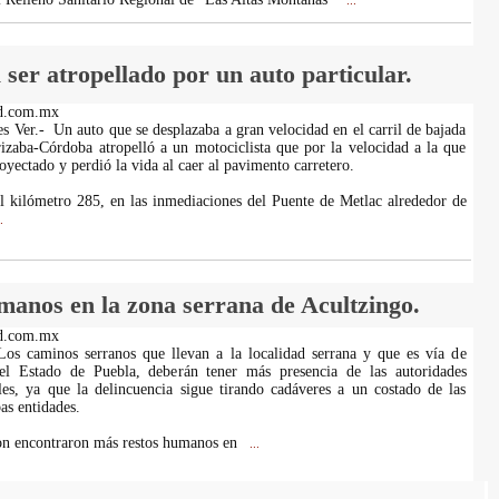
...
 ser atropellado por un auto particular.
d.com.mx
es Ver.- Un auto que se desplazaba a gran velocidad en el carril de bajada
rizaba-Córdoba atropelló a un motociclista que por la velocidad a la que
royectado y perdió la vida al caer al pavimento carretero.
el kilómetro 285, en las inmediaciones del Puente de Metlac alrededor de
.
manos en la zona serrana de Acultzingo.
d.com.mx
Los caminos serranos que llevan a la localidad serrana y que es vía de
 el Estado de Puebla, deberán tener más presencia de las autoridades
ales, ya que la delincuencia sigue tirando cadáveres a un costado de las
as entidades.
on encontraron más restos humanos en
...