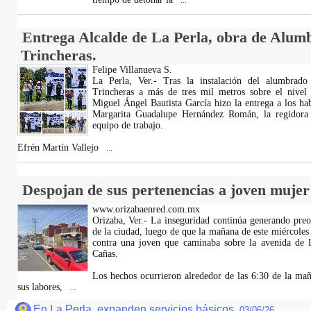
...
Entrega Alcalde de La Perla, obra de Alum
Trincheras.
Felipe Villanueva S.
La Perla, Ver.- Tras la instalación del alumbrado
Trincheras a más de tres mil metros sobre el nivel 
Miguel Ángel Bautista García hizo la entrega a los ha
Margarita Guadalupe Hernández Román, la regidora 
equipo de trabajo.
Efrén Martín Vallejo
...
Despojan de sus pertenencias a joven mujer
www.orizabaenred.com.mx
Orizaba, Ver.- La inseguridad continúa generando preo
de la ciudad, luego de que la mañana de este miércoles 
contra una joven que caminaba sobre la avenida de 
Cañas.
Los hechos ocurrieron alrededor de las 6:30 de la mañ
sus labores,
...
En La Perla, expanden servicios básicos.
03/06/26