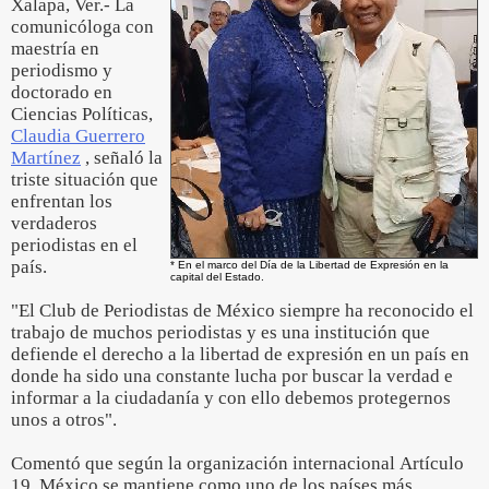
Xalapa, Ver.- La
comunicóloga con
maestría en
periodismo y
doctorado en
Ciencias Políticas,
Claudia Guerrero
Martínez
, señaló la
triste situación que
enfrentan los
verdaderos
periodistas en el
país.
* En el marco del Día de la Libertad de Expresión en la
capital del Estado.
"El Club de Periodistas de México siempre ha reconocido el
trabajo de muchos periodistas y es una institución que
defiende el derecho a la libertad de expresión en un país en
donde ha sido una constante lucha por buscar la verdad e
informar a la ciudadanía y con ello debemos protegernos
unos a otros".
Comentó que según la organización internacional Artículo
19, México se mantiene como uno de los países más