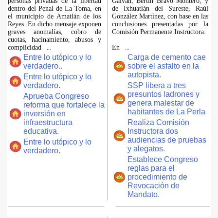
personas privadas de la libertad
Galván, Bertín Bravo Montero, y
dentro del Penal de La Toma, en
de Ixhuatlán del Sureste, Raúl
el municipio de Amatlán de los
González Martínez, con base en las
Reyes. En dicho mensaje exponen
conclusiones presentadas por la
graves anomalías, cobro de
Comisión Permanente Instructora.
cuotas, hacinamiento, abusos y
complicidad
En
...
...
Entre lo utópico y lo
Carga de cemento cae
verdadero..
sobre el asfalto en la
autopista.
Entre lo utópico y lo
verdadero.
SSP libera a tres
presuntos ladrones y
Aprueba Congreso
genera malestar de
reforma que fortalece la
habitantes de La Perla
inversión en
infraestructura
Realiza Comisión
educativa.
Instructora dos
audiencias de pruebas
Entre lo utópico y lo
y alegatos.
verdadero.
Establece Congreso
reglas para el
procedimiento de
Revocación de
Mandato.