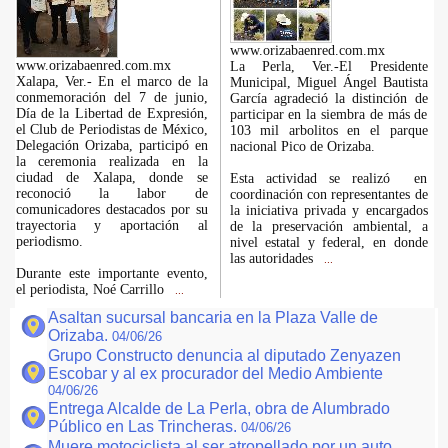
www.orizabaenred.com.mx
www.orizabaenred.com.mx
La Perla, Ver.-El Presidente
Xalapa, Ver.- En el marco de la
Municipal, Miguel Ángel Bautista
conmemoración del 7 de junio,
García agradeció la distinción de
Día de la Libertad de Expresión,
participar en la siembra de más de
el Club de Periodistas de México,
103 mil arbolitos en el parque
Delegación Orizaba, participó en
nacional Pico de Orizaba.
la ceremonia realizada en la
ciudad de Xalapa, donde se
Esta actividad se realizó en
reconoció la labor de
coordinación con representantes de
comunicadores destacados por su
la iniciativa privada y encargados
trayectoria y aportación al
de la preservación ambiental, a
periodismo.
nivel estatal y federal, en donde
las autoridades
...
Durante este importante evento,
el periodista, Noé Carrillo
...
Asaltan sucursal bancaria en la Plaza Valle de
Orizaba.
04/06/26
Grupo Constructo denuncia al diputado Zenyazen
Escobar y al ex procurador del Medio Ambiente
04/06/26
Entrega Alcalde de La Perla, obra de Alumbrado
Público en Las Trincheras.
04/06/26
Muere motociclista al ser atropellado por un auto