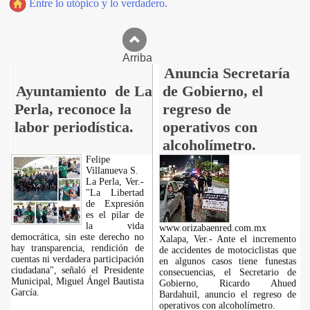
Entre lo utópico y lo verdadero.
Arriba
Anuncia Secretaría
Ayuntamiento de La
de Gobierno, el
Perla, reconoce la
regreso de
labor periodística.
operativos con
alcoholímetro.
Felipe
Villanueva S.
La Perla, Ver.-
"La Libertad
de Expresión
es el pilar de
la vida
www.orizabaenred.com.mx
democrática, sin este derecho no
Xalapa, Ver.- Ante el incremento
hay transparencia, rendición de
de accidentes de motociclistas que
cuentas ni verdadera participación
en algunos casos tiene funestas
ciudadana", señaló el Presidente
consecuencias, el Secretario de
Municipal, Miguel Ángel Bautista
Gobierno, Ricardo Ahued
García.
Bardahuil, anuncio el regreso de
operativos con alcoholímetro.