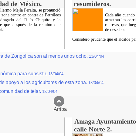
udad de México.
resumideros.
illermo Mejía Peralta, se pronunció
a zona centro en contra de Petróleos
Cada año cuando e
dragado del R ío Chiquito y la
arrastran las cor
ne que después de la reunión que
represas, que lueg
aría
de desechos.
...
Consideró prudente que el alcalde p
rra de Zongolica son al menos unos ocho.
13/04/04
nómica para subsistir.
13/04/04
de apoyo a los agricultores de esta zona.
13/04/04
comunidad de telar.
12/04/04
Arriba
Amaga Ayuntamiento c
calle Norte 2.