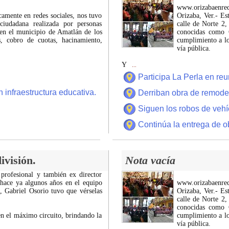
www.orizabaenre
icamente en redes sociales, nos tuvo
Orizaba, Ver.- Es
ciudadana realizada por personas
calle de Norte 2,
 en el municipio de Amatlán de los
conocidas como C
 cobro de cuotas, hacinamiento,
cumplimiento a lo
vía pública.
Y
...
Participa La Perla en r
 infraestructura educativa.
Derriban obra de remode
Siguen los robos de vehí
Continúa la entrega de o
ivisión.
Nota vacía
 profesional y también ex director
 hace ya algunos años en el equipo
www.orizabaenre
z, Gabriel Osorio tuvo que vérselas
Orizaba, Ver.- Es
calle de Norte 2,
conocidas como C
n el máximo circuito, brindando la
cumplimiento a lo
vía pública.