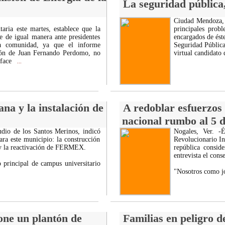
La seguridad pública
Ciudad Mendoza, 
aria este martes, establece que la
principales prob
se de igual manera ante presidentes
encargados de ést
a comunidad, ya que el informe
Seguridad Pública
ción de Juan Fernando Perdomo, no
virtual candidato
sface
...
na y la instalación de
A redoblar esfuerzos 
nacional rumbo al 5 d
audio de los Santos Merinos, indicó
Nogales, Ver. -
ara este municipio: la construcción
Revolucionario Ins
a y la reactivación de FERMEX.
república consid
entrevista el cons
 principal de campus universitario
"Nosotros como j
one un plantón de
Familias en peligro d