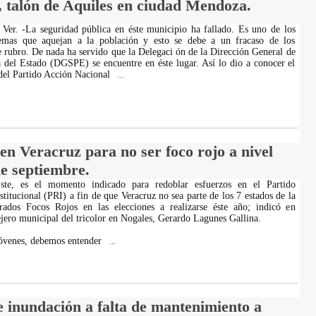
, talón de Aquiles en ciudad Mendoza.
Ver. -La seguridad pública en éste municipio ha fallado. Es uno de los
lemas que aquejan a la población y esto se debe a un fracaso de los
e rubro. De nada ha servido que la Delegaci ón de la Dirección General de
 del Estado (DGSPE) se encuentre en éste lugar. Así lo dio a conocer el
 del Partido Acción Nacional
...
en Veracruz para no ser foco rojo a nivel
e septiembre.
Éste, es el momento indicado para redoblar esfuerzos en el Partido
titucional (PRI) a fin de que Veracruz no sea parte de los 7 estados de la
erados Focos Rojos en las elecciones a realizarse éste año; indicó en
ejero municipal del tricolor en Nogales, Gerardo Lagunes Gallina.
óvenes, debemos entender
...
e inundación a falta de mantenimiento a