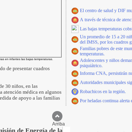
El centro de salud y DIF mun
A través de técnica de aten
Las bajas temperaturas cobr
Un promedio de 15 a 20 niñ
del IMSS, por los cuadros gr
Familias pobres de este mun
temperaturas.
s en infantes las bajas temperaturas.
Adolescentes y niños deman
psiquiátrico.
do de presentar cuadros
Informa CNA, persistirán nu
Autoridades municipales sig
e 30 niños, en las
Robachicos en la región.
 la atención médica en algunos
dida de apoyo a las familias
Por heladas continua alerta 
Arriba
isión de Energía de la