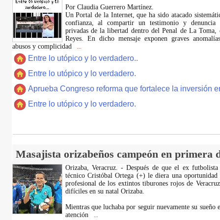
Por Claudia Guerrero Martínez.
​Un Portal de la Internet, que ha sido atacado sistemát
confianza, al compartir un testimonio y denuncia 
privadas de la libertad dentro del Penal de La Toma,
Reyes. En dicho mensaje exponen graves anomalías,
abusos y complicidad
...
Entre lo utópico y lo verdadero..
Entre lo utópico y lo verdadero.
Aprueba Congreso reforma que fortalece la inversión en
Entre lo utópico y lo verdadero.
Masajista orizabeños campeón en primera d
Orizaba, Veracruz. - Después de que el ex futbolista
técnico Cristóbal Ortega (+) le diera una oportunidad
profesional de los extintos tiburones rojos de Veracru
difíciles en su natal Orizaba.
Mientras que luchaba por seguir nuevamente su sueño e
atención
...