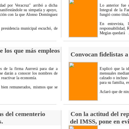
idad por Veracruz" arribó a dicha
Lo anterior fue 
manifestándole su simpatía y apoyo,
Integral de la Fa
uación con la que Alonso Domínguez
fungió como titul
En entrevista,
 presidencia municipal escuchó, de
responsabilidad, 
Megías quedará
.
de los que más empleos
Convocan fidelistas a
os de la firma Aurrerá para dar a
Explicó que la i
se darán a conocer los nombres de
mensuales mediant
 reactivar la economía.
calzado o incluso
para su familia, 
s bien remunerados, mismos que se
Aclaró que de nin
hs del cementerio
Con la actitud del rep
s.
del IMSS, pone en evi