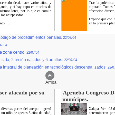
servado desde hace varios años, y
Tras la polémica 
egando, y sí hay cupo en muchos de
diputado Tomas T
s mismos lotes, por lo que es común
afectación directa
 los antepasados.
Explico que con r
ento
en la primera plan
...
l código de procedimientos penales.
22/07/04
07/04
a zona centro.
22/07/04
 sida, 2 recién nacidos y 6 adultos.
22/07/04
a integral de planeación en tecnológicos descentralizados.
22/0
Arriba
 ser atacado por su
Aprueba Congreso Dec
munícipes.
 diversas partes del cuerpo, ingresó
Xalapa, Ver., 05 
, un niño de apenas 3 años de edad,
determinaron por