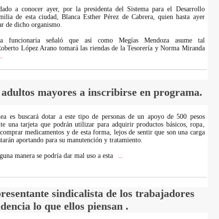
dado a conocer ayer, por la presidenta del Sistema para el Desarrollo
milia de esta ciudad, Blanca Esther Pérez de Cabrera, quien hasta ayer
ar de dicho organismo.
 la funcionaria señaló que así como Megías Mendoza asume tal
Roberto López Arano tomará las riendas de la Tesorería y Norma Miranda
..
 adultos mayores a inscribirse en programa.
dea es buscará dotar a este tipo de personas de un apoyo de 500 pesos
e una tarjeta que podrán utilizar para adquirir productos básicos, ropa,
 comprar medicamentos y de esta forma, lejos de sentir que son una carga
estarán aportando para su manutención y tratamiento.
guna manera se podría dar mal uso a esta
...
resentante sindicalista de los trabajadores
dencia lo que ellos piensan .