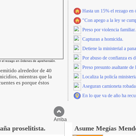
Hasta un 15% el rezago en ó
"Con apego a la ley se cump
Preso por violencia familiar.
Capturan a homicida.
Detiene la ministerial a pan
Por abuso de confianza es de
r el rezago en órdenes de aprehensión.
Preso presunto asaltante d
emitido alrededor de 40
icidios, mientras que la
Localiza la policía minister
cuentes es porque éstos
Aseguran camioneta robada
En lo que va de año ha recup
Arriba
ña proselitista.
Asume Megías Mendoz