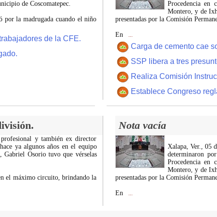
municipio de Coscomatepec.
Procedencia en c
Montero, y de Ixh
tró por la madrugada cuando el niño
presentadas por la Comisión Permanen
En
...
trabajadores de la CFE.
Carga de cemento cae sobr
gado.
SSP libera a tres presun
Realiza Comisión Instruc
Establece Congreso regl
ivisión.
Nota vacía
 profesional y también ex director
 hace ya algunos años en el equipo
Xalapa, Ver., 05 
z, Gabriel Osorio tuvo que vérselas
determinaron por
Procedencia en c
Montero, y de Ixh
n el máximo circuito, brindando la
presentadas por la Comisión Permanen
En
...