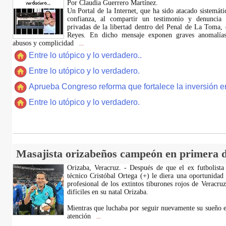
Por Claudia Guerrero Martínez.
​Un Portal de la Internet, que ha sido atacado sistemát
confianza, al compartir un testimonio y denuncia 
privadas de la libertad dentro del Penal de La Toma,
Reyes. En dicho mensaje exponen graves anomalías,
abusos y complicidad
...
Entre lo utópico y lo verdadero..
Entre lo utópico y lo verdadero.
Aprueba Congreso reforma que fortalece la inversión en
Entre lo utópico y lo verdadero.
Masajista orizabeños campeón en primera d
Orizaba, Veracruz. - Después de que el ex futbolista
técnico Cristóbal Ortega (+) le diera una oportunidad
profesional de los extintos tiburones rojos de Veracru
difíciles en su natal Orizaba.
Mientras que luchaba por seguir nuevamente su sueño e
atención
...