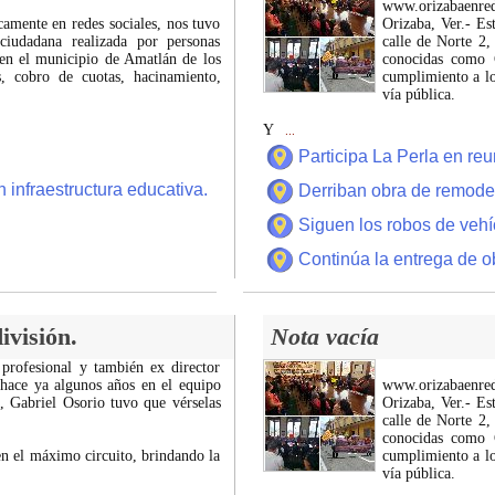
www.orizabaenre
icamente en redes sociales, nos tuvo
Orizaba, Ver.- Es
ciudadana realizada por personas
calle de Norte 2,
 en el municipio de Amatlán de los
conocidas como C
 cobro de cuotas, hacinamiento,
cumplimiento a lo
vía pública.
Y
...
Participa La Perla en r
 infraestructura educativa.
Derriban obra de remode
Siguen los robos de vehí
Continúa la entrega de o
ivisión.
Nota vacía
 profesional y también ex director
 hace ya algunos años en el equipo
www.orizabaenre
z, Gabriel Osorio tuvo que vérselas
Orizaba, Ver.- Es
calle de Norte 2,
conocidas como C
n el máximo circuito, brindando la
cumplimiento a lo
vía pública.