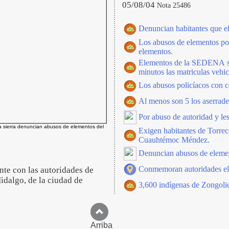
05/08/04
Nota 25486
Denuncian habitantes que el
Los abusos de elementos poli
elementos.
Elementos de la SEDENA se p
minutos las matriculas vehic
Los abusos policíacos con c
Al menos son 5 los aserrader
Por abuso de autoridad y le
a sierra denuncian abusos de elementos del
Exigen habitantes de Torreci
Cuauhtémoc Méndez.
Denuncian abusos de elemen
Conmemoran autoridades el 
nte con las autoridades de
Hidalgo, de la ciudad de
3,600 indígenas de Zongol
Arriba