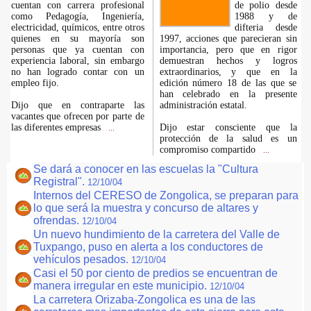
cuentan con carrera profesional
de polio desde
como Pedagogía, Ingeniería,
1988 y de
electricidad, químicos, entre otros
difteria desde
quienes en su mayoría son
1997, acciones que parecieran sin
personas que ya cuentan con
importancia, pero que en rigor
experiencia laboral, sin embargo
demuestran hechos y logros
no han logrado contar con un
extraordinarios, y que en la
empleo fijo.
edición número 18 de las que se
han celebrado en la presente
Dijo que en contraparte las
administración estatal.
vacantes que ofrecen por parte de
las diferentes empresas
Dijo estar consciente que la
...
protección de la salud es un
compromiso compartido
...
Se dará a conocer en las escuelas la "Cultura
Registral".
12/10/04
Internos del CERESO de Zongolica, se preparan para
lo que será la muestra y concurso de altares y
ofrendas.
12/10/04
Un nuevo hundimiento de la carretera del Valle de
Tuxpango, puso en alerta a los conductores de
vehículos pesados.
12/10/04
Casi el 50 por ciento de predios se encuentran de
manera irregular en este municipio.
12/10/04
La carretera Orizaba-Zongolica es una de las