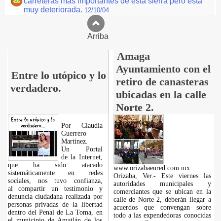
carreteras mas importantes de esta sierra pero esta
muy deteriorada.
12/10/04
Arriba
Amaga
Ayuntamiento con el
Entre lo utópico y lo
retiro de canasteras
verdadero.
ubicadas en la calle
Norte 2.
Por Claudia
Guerrero
Martínez.
​Un Portal
de la Internet,
que ha sido atacado
www.orizabaenred.com.mx
sistemáticamente en redes
Orizaba, Ver.- Este viernes las
sociales, nos tuvo confianza,
autoridades municipales y
al compartir un testimonio y
comerciantes que se ubican en la
denuncia ciudadana realizada por
calle de Norte 2, deberán llegar a
personas privadas de la libertad
acuerdos que convengan sobre
dentro del Penal de La Toma, en
todo a las expendedoras conocidas
el municipio de Amatlán de los