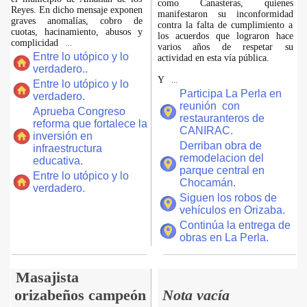
como Canasteras, quienes
Reyes. En dicho mensaje exponen
manifestaron su inconformidad
graves anomalías, cobro de
contra la falta de cumplimiento a
cuotas, hacinamiento, abusos y
los acuerdos que lograron hace
complicidad
...
varios años de respetar su
Entre lo utópico y lo
actividad en esta vía pública.
verdadero..
Y
...
Entre lo utópico y lo
Participa La Perla en
verdadero.
reunión con
Aprueba Congreso
restauranteros de
reforma que fortalece la
CANIRAC.
inversión en
Derriban obra de
infraestructura
remodelacion del
educativa.
parque central en
Entre lo utópico y lo
Chocamán.
verdadero.
Siguen los robos de
vehículos en Orizaba.
Continúa la entrega de
obras en La Perla.
Masajista
orizabeños campeón
Nota vacía