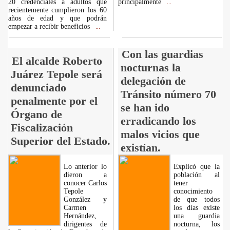
20 credenciales a adultos que
principalmente
...
recientemente cumplieron los 60
años de edad y que podrán
empezar a recibir beneficios
...
Con las guardias
El alcalde Roberto
nocturnas la
Juárez Tepole será
delegación de
denunciado
Tránsito número 70
penalmente por el
se han ido
Órgano de
erradicando los
Fiscalización
malos vicios que
Superior del Estado.
existían.
Lo anterior lo
Explicó que la
dieron a
población al
conocer Carlos
tener
Tepole
conocimiento
González y
de que todos
Carmen
los días existe
Hernández,
una guardia
dirigentes de
nocturna, los