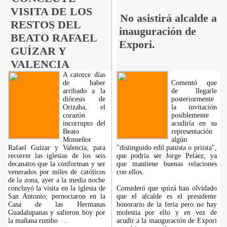
VISITA DE LOS
No asistirá alcalde a
RESTOS DEL
inauguración de
BEATO RAFAEL
Expori.
GUÍZAR Y
VALENCIA
A catorce días
de haber
Comentó que
arribado a la
de llegarle
diócesis de
posteriormente
Orizaba, el
la invitación
corazón
posiblemente
incorrupto del
acudiría en su
Beato
representación
Monseñor
algún
Rafael Guízar y Valencia, para
"distinguido edil panista o priista",
recorrer las iglesias de los seis
que podría ser Jorge Peláez, ya
decanatos que la conforman y ser
que mantiene buenas relaciones
venerados por miles de católicos
con ellos.
de la zona, ayer a la media noche
concluyó la visita en la iglesia de
Consideró que quizá han olvidado
San Antonio; pernoctaron en la
que el alcalde es el presidente
Casa de las Hermanas
honorario de la feria pero no hay
Guadalupanas y salieron hoy por
molestia por ello y en vez de
la mañana rumbo
acudir a la inauguración de Expori
...