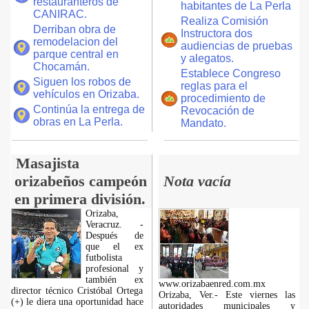
restauranteros de
habitantes de La Perla
CANIRAC.
Realiza Comisión
Derriban obra de
Instructora dos
remodelacion del
audiencias de pruebas
parque central en
y alegatos.
Chocamán.
Establece Congreso
Siguen los robos de
reglas para el
vehículos en Orizaba.
procedimiento de
Continúa la entrega de
Revocación de
obras en La Perla.
Mandato.
Masajista
orizabeños campeón
Nota vacía
en primera división.
Orizaba,
Veracruz. -
Después de
que el ex
futbolista
profesional y
también ex
www.orizabaenred.com.mx
director técnico Cristóbal Ortega
Orizaba, Ver.- Este viernes las
(+) le diera una oportunidad hace
autoridades municipales y