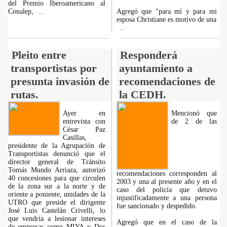
del Premio Iberoamericano al
Conalep,
Agregó que "para mí y para mi
...
esposa Christiane es motivo de una
...
Pleito entre
Responderá
transportistas por
ayuntamiento a
presunta invasión de
recomendaciones de
rutas.
la CEDH.
Ayer en
Mencionó que
entrevista con
de 2 de las
César Paz
Casillas,
presidente de la Agrupación de
Transportistas denunció que el
director general de Tránsito
Tomás Mundo Arriaza, autorizó
recomendaciones corresponden al
40 concesiones para que circulen
2003 y una al presente año y en el
de la zona sur a la norte y de
caso del policía que detuvo
oriente a poniente, unidades de la
injustificadamente a una persona
UTRO que preside el dirigente
fue sancionado y despedido.
José Luis Castelán Crivelli, lo
que vendría a lesionar intereses
Agregó que en el caso de la
de empresas como MIYA y Dos