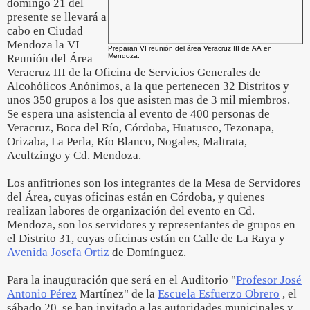
domingo 21 del
presente se llevará a
cabo en Ciudad
Mendoza la VI
Preparan VI reunión del área Veracruz III de AA en
Reunión del Área
Mendoza.
Veracruz III de la Oficina de Servicios Generales de
Alcohólicos Anónimos, a la que pertenecen 32 Distritos y
unos 350 grupos a los que asisten mas de 3 mil miembros.
Se espera una asistencia al evento de 400 personas de
Veracruz, Boca del Río, Córdoba, Huatusco, Tezonapa,
Orizaba, La Perla, Río Blanco, Nogales, Maltrata,
Acultzingo y Cd. Mendoza.
Los anfitriones son los integrantes de la Mesa de Servidores
del Área, cuyas oficinas están en Córdoba, y quienes
realizan labores de organización del evento en Cd.
Mendoza, son los servidores y representantes de grupos en
el Distrito 31, cuyas oficinas están en Calle de La Raya y
Avenida Josefa Ortiz
de Domínguez.
Para la inauguración que será en el Auditorio "
Profesor José
Antonio Pérez
Martínez" de la
Escuela Esfuerzo Obrero
, el
sábado 20, se han invitado a las autoridades municipales y