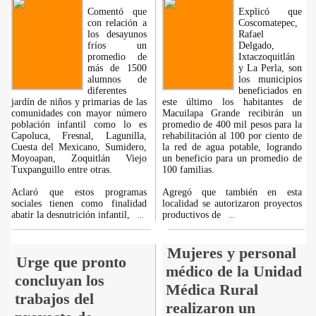
Comentó que
Explicó que
con relación a
Coscomatepec,
los desayunos
Rafael
fríos un
Delgado,
promedio de
Ixtaczoquitlán
más de 1500
y La Perla, son
alumnos de
los municipios
diferentes
beneficiados en
jardín de niños y primarias de las
este último los habitantes de
comunidades con mayor número
Macuilapa Grande recibirán un
población infantil como lo es
promedio de 400 mil pesos para la
Capoluca, Fresnal, Lagunilla,
rehabilitación al 100 por ciento de
Cuesta del Mexicano, Sumidero,
la red de agua potable, logrando
Moyoapan, Zoquitlán Viejo
un beneficio para un promedio de
Tuxpanguillo entre otras.
100 familias.
Aclaró que estos programas
Agregó que también en esta
sociales tienen como finalidad
localidad se autorizaron proyectos
abatir la desnutrición infantil,
productivos de
...
...
Mujeres y personal
Urge que pronto
médico de la Unidad
concluyan los
Médica Rural
trabajos del
realizaron un