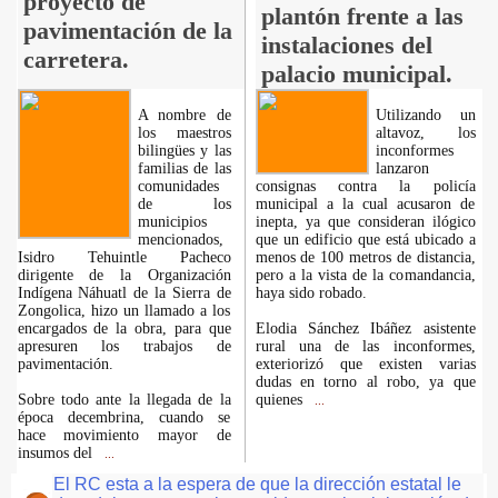
proyecto de
plantón frente a las
pavimentación de la
instalaciones del
carretera.
palacio municipal.
A nombre de
Utilizando un
los maestros
altavoz, los
bilingües y las
inconformes
familias de las
lanzaron
comunidades
consignas contra la policía
de los
municipal a la cual acusaron de
municipios
inepta, ya que consideran ilógico
mencionados,
que un edificio que está ubicado a
Isidro Tehuintle Pacheco
menos de 100 metros de distancia,
dirigente de la Organización
pero a la vista de la comandancia,
Indígena Náhuatl de la Sierra de
haya sido robado.
Zongolica, hizo un llamado a los
encargados de la obra, para que
Elodia Sánchez Ibáñez asistente
apresuren los trabajos de
rural una de las inconformes,
pavimentación.
exteriorizó que existen varias
dudas en torno al robo, ya que
Sobre todo ante la llegada de la
quienes
...
época decembrina, cuando se
hace movimiento mayor de
insumos del
...
El RC esta a la espera de que la dirección estatal le