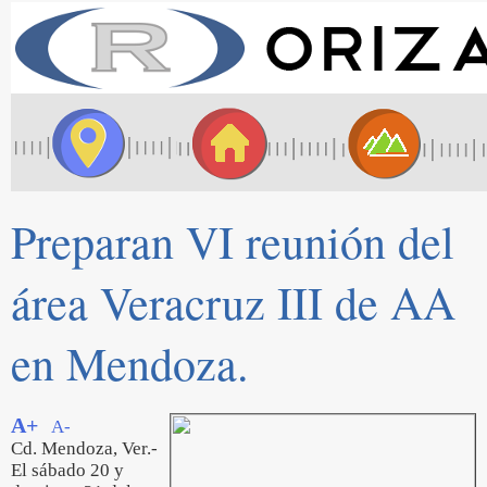
Preparan VI reunión del
área Veracruz III de AA
en Mendoza.
A+
A-
Cd. Mendoza, Ver.-
El sábado 20 y