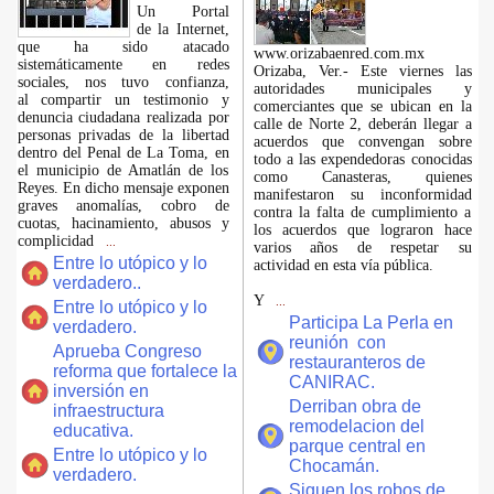
​Un Portal
de la Internet,
que ha sido atacado
www.orizabaenred.com.mx
sistemáticamente en redes
Orizaba, Ver.- Este viernes las
sociales, nos tuvo confianza,
autoridades municipales y
al compartir un testimonio y
comerciantes que se ubican en la
denuncia ciudadana realizada por
calle de Norte 2, deberán llegar a
personas privadas de la libertad
acuerdos que convengan sobre
dentro del Penal de La Toma, en
todo a las expendedoras conocidas
el municipio de Amatlán de los
como Canasteras, quienes
Reyes. En dicho mensaje exponen
manifestaron su inconformidad
graves anomalías, cobro de
contra la falta de cumplimiento a
cuotas, hacinamiento, abusos y
los acuerdos que lograron hace
complicidad
...
varios años de respetar su
Entre lo utópico y lo
actividad en esta vía pública.
verdadero..
Y
...
Entre lo utópico y lo
Participa La Perla en
verdadero.
reunión con
Aprueba Congreso
restauranteros de
reforma que fortalece la
CANIRAC.
inversión en
Derriban obra de
infraestructura
remodelacion del
educativa.
parque central en
Entre lo utópico y lo
Chocamán.
verdadero.
Siguen los robos de