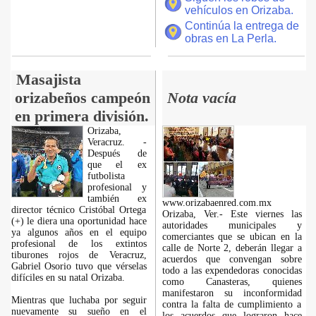
vehículos en Orizaba.
Continúa la entrega de
obras en La Perla.
Masajista
orizabeños campeón
Nota vacía
en primera división.
Orizaba,
Veracruz. -
Después de
que el ex
futbolista
profesional y
también ex
www.orizabaenred.com.mx
director técnico Cristóbal Ortega
Orizaba, Ver.- Este viernes las
(+) le diera una oportunidad hace
autoridades municipales y
ya algunos años en el equipo
comerciantes que se ubican en la
profesional de los extintos
calle de Norte 2, deberán llegar a
tiburones rojos de Veracruz,
acuerdos que convengan sobre
Gabriel Osorio tuvo que vérselas
todo a las expendedoras conocidas
difíciles en su natal Orizaba.
como Canasteras, quienes
manifestaron su inconformidad
Mientras que luchaba por seguir
contra la falta de cumplimiento a
nuevamente su sueño en el
los acuerdos que lograron hace