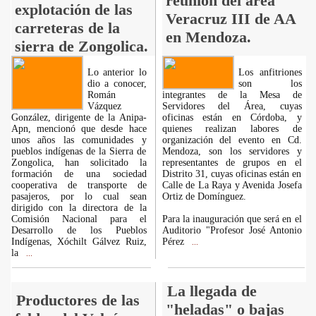
reunión del área
explotación de las
Veracruz III de AA
carreteras de la
en Mendoza.
sierra de Zongolica.
Lo anterior lo
Los anfitriones
dio a conocer,
son los
Román
integrantes de la Mesa de
Vázquez
Servidores del Área, cuyas
González, dirigente de la Anipa-
oficinas están en Córdoba, y
Apn, mencionó que desde hace
quienes realizan labores de
unos años las comunidades y
organización del evento en Cd.
pueblos indígenas de la Sierra de
Mendoza, son los servidores y
Zongolica, han solicitado la
representantes de grupos en el
formación de una sociedad
Distrito 31, cuyas oficinas están en
cooperativa de transporte de
Calle de La Raya y Avenida Josefa
pasajeros, por lo cual sean
Ortiz de Domínguez.
dirigido con la directora de la
Comisión Nacional para el
Para la inauguración que será en el
Desarrollo de los Pueblos
Auditorio "Profesor José Antonio
Indígenas, Xóchilt Gálvez Ruiz,
Pérez
...
la
...
La llegada de
Productores de las
"heladas" o bajas