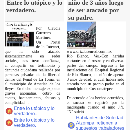
Entre lo utópico y lo
niño de 3 años luego
verdadero.
de ser atacado por
su padre.
Por Claudia
Guerrero
Martínez.
​Un Portal
de la Internet,
que ha sido atacado
www.orizabaenred.com.mx
sistemáticamente en redes
Río Blanco, Ver.-Con heridas
sociales, nos tuvo confianza,
cortantes en el rostro y en diversas
al compartir un testimonio y
partes del cuerpo, ingresó a las
denuncia ciudadana realizada por
instalaciones del Hospital Regional
personas privadas de la libertad
de Río Blanco, un niño de apenas
dentro del Penal de La Toma, en
3 años de edad, el cual habría sido
el municipio de Amatlán de los
atacado por su propio padre en el
Reyes. En dicho mensaje exponen
municipio de Coscomatepec.
graves anomalías, cobro de
cuotas, hacinamiento, abusos y
De acuerdo a los hechos ocurridos,
complicidad
el suceso se registró por la
...
madrugada cuando el niño J.Y.
Entre lo utópico y lo
"N" sufrió
...
verdadero..
Habitantes de Soledad
Entre lo utópico y lo
Atzompa, retienen a
verdadero.
supuestos trabajadores