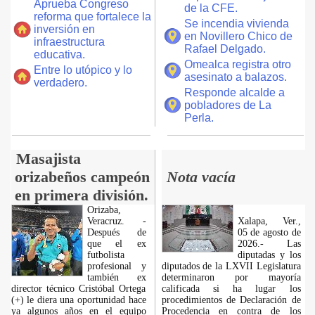
Aprueba Congreso
de la CFE.
reforma que fortalece la
Se incendia vivienda
inversión en
en Novillero Chico de
infraestructura
Rafael Delgado.
educativa.
Omealca registra otro
Entre lo utópico y lo
asesinato a balazos.
verdadero.
Responde alcalde a
pobladores de La
Perla.
Masajista
orizabeños campeón
Nota vacía
en primera división.
Orizaba,
Veracruz. -
Xalapa, Ver.,
Después de
05 de agosto de
que el ex
2026.- Las
futbolista
diputadas y los
profesional y
diputados de la LXVII Legislatura
también ex
determinaron por mayoría
director técnico Cristóbal Ortega
calificada si ha lugar los
(+) le diera una oportunidad hace
procedimientos de Declaración de
ya algunos años en el equipo
Procedencia en contra de los