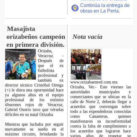
Continúa la entrega de
obras en La Perla.
Masajista
orizabeños campeón
Nota vacía
en primera división.
Orizaba,
Veracruz. -
Después de
que el ex
futbolista
profesional y
también ex
www.orizabaenred.com.mx
director técnico Cristóbal Ortega
Orizaba, Ver.- Este viernes las
(+) le diera una oportunidad hace
autoridades municipales y
ya algunos años en el equipo
comerciantes que se ubican en la
profesional de los extintos
calle de Norte 2, deberán llegar a
tiburones rojos de Veracruz,
acuerdos que convengan sobre
Gabriel Osorio tuvo que vérselas
todo a las expendedoras conocidas
difíciles en su natal Orizaba.
como Canasteras, quienes
manifestaron su inconformidad
Mientras que luchaba por seguir
contra la falta de cumplimiento a
nuevamente su sueño en el
los acuerdos que lograron hace
máximo circuito, brindando la
varios años de respetar su