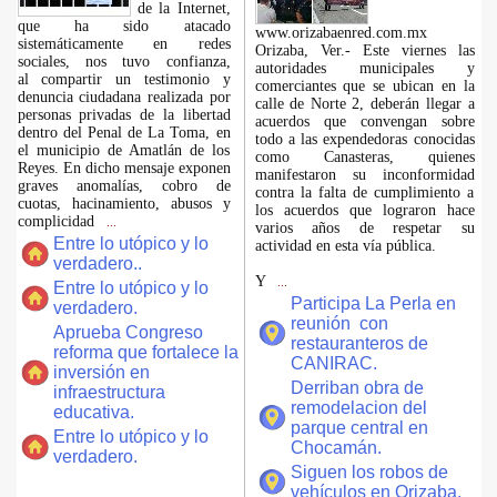
de la Internet,
que ha sido atacado
www.orizabaenred.com.mx
sistemáticamente en redes
Orizaba, Ver.- Este viernes las
sociales, nos tuvo confianza,
autoridades municipales y
al compartir un testimonio y
comerciantes que se ubican en la
denuncia ciudadana realizada por
calle de Norte 2, deberán llegar a
personas privadas de la libertad
acuerdos que convengan sobre
dentro del Penal de La Toma, en
todo a las expendedoras conocidas
el municipio de Amatlán de los
como Canasteras, quienes
Reyes. En dicho mensaje exponen
manifestaron su inconformidad
graves anomalías, cobro de
contra la falta de cumplimiento a
cuotas, hacinamiento, abusos y
los acuerdos que lograron hace
complicidad
...
varios años de respetar su
Entre lo utópico y lo
actividad en esta vía pública.
verdadero..
Y
...
Entre lo utópico y lo
Participa La Perla en
verdadero.
reunión con
Aprueba Congreso
restauranteros de
reforma que fortalece la
CANIRAC.
inversión en
Derriban obra de
infraestructura
remodelacion del
educativa.
parque central en
Entre lo utópico y lo
Chocamán.
verdadero.
Siguen los robos de
vehículos en Orizaba.