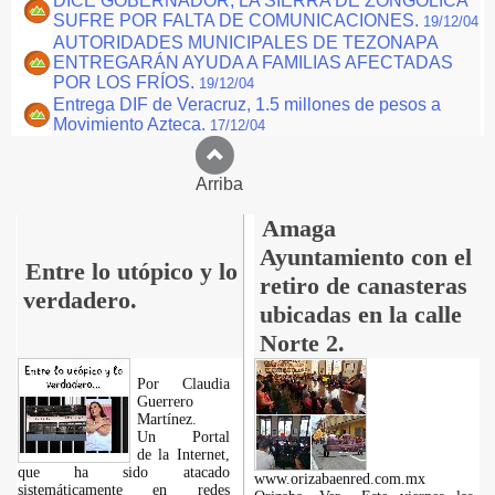
DICE GOBERNADOR, LA SIERRA DE ZONGOLICA
SUFRE POR FALTA DE COMUNICACIONES.
19/12/04
AUTORIDADES MUNICIPALES DE TEZONAPA
ENTREGARÁN AYUDA A FAMILIAS AFECTADAS
POR LOS FRÍOS.
19/12/04
Entrega DIF de Veracruz, 1.5 millones de pesos a
Movimiento Azteca.
17/12/04
Arriba
Amaga
Ayuntamiento con el
Entre lo utópico y lo
retiro de canasteras
verdadero.
ubicadas en la calle
Norte 2.
Por Claudia
Guerrero
Martínez.
​Un Portal
de la Internet,
que ha sido atacado
www.orizabaenred.com.mx
sistemáticamente en redes