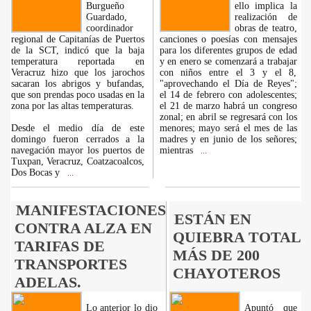
Burgueño
ello implica la
Guardado,
realización de
coordinador
obras de teatro,
regional de Capitanías de Puertos
canciones o poesías con mensajes
de la SCT, indicó que la baja
para los diferentes grupos de edad
temperatura reportada en
y en enero se comenzará a trabajar
Veracruz hizo que los jarochos
con niños entre el 3 y el 8,
sacaran los abrigos y bufandas,
"aprovechando el Día de Reyes";
que son prendas poco usadas en la
el 14 de febrero con adolescentes;
zona por las altas temperaturas.
el 21 de marzo habrá un congreso
zonal; en abril se regresará con los
Desde el medio día de este
menores; mayo será el mes de las
domingo fueron cerrados a la
madres y en junio de los señores;
navegación mayor los puertos de
mientras
...
Tuxpan, Veracruz, Coatzacoalcos,
Dos Bocas y
...
MANIFESTACIONES
ESTÁN EN
CONTRA ALZA EN
QUIEBRA TOTAL
TARIFAS DE
MÁS DE 200
TRANSPORTES
CHAYOTEROS
ADELAS.
Lo anterior lo dio
Apuntó que