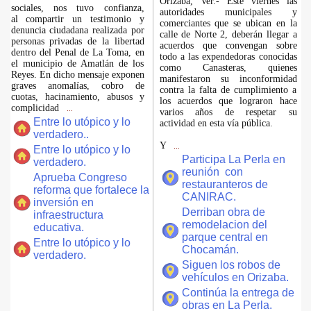
Orizaba, Ver.- Este viernes las
sociales, nos tuvo confianza,
autoridades municipales y
al compartir un testimonio y
comerciantes que se ubican en la
denuncia ciudadana realizada por
calle de Norte 2, deberán llegar a
personas privadas de la libertad
acuerdos que convengan sobre
dentro del Penal de La Toma, en
todo a las expendedoras conocidas
el municipio de Amatlán de los
como Canasteras, quienes
Reyes. En dicho mensaje exponen
manifestaron su inconformidad
graves anomalías, cobro de
contra la falta de cumplimiento a
cuotas, hacinamiento, abusos y
los acuerdos que lograron hace
complicidad
...
varios años de respetar su
Entre lo utópico y lo
actividad en esta vía pública.
verdadero..
Y
...
Entre lo utópico y lo
Participa La Perla en
verdadero.
reunión con
Aprueba Congreso
restauranteros de
reforma que fortalece la
CANIRAC.
inversión en
Derriban obra de
infraestructura
remodelacion del
educativa.
parque central en
Entre lo utópico y lo
Chocamán.
verdadero.
Siguen los robos de
vehículos en Orizaba.
Continúa la entrega de
obras en La Perla.