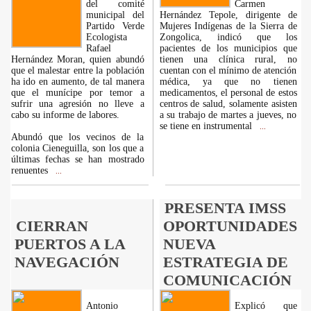
del comité
Carmen
municipal del
Hernández Tepole, dirigente de
Partido Verde
Mujeres Indígenas de la Sierra de
Ecologista
Zongolica, indicó que los
Rafael
pacientes de los municipios que
Hernández Moran, quien abundó
tienen una clínica rural, no
que el malestar entre la población
cuentan con el mínimo de atención
ha ido en aumento, de tal manera
médica, ya que no tienen
que el munícipe por temor a
medicamentos, el personal de estos
sufrir una agresión no lleve a
centros de salud, solamente asisten
cabo su informe de labores.
a su trabajo de martes a jueves, no
se tiene en instrumental
...
Abundó que los vecinos de la
colonia Cieneguilla, son los que a
últimas fechas se han mostrado
renuentes
...
PRESENTA IMSS
CIERRAN
OPORTUNIDADES
PUERTOS A LA
NUEVA
NAVEGACIÓN
ESTRATEGIA DE
COMUNICACIÓN
Antonio
Explicó que