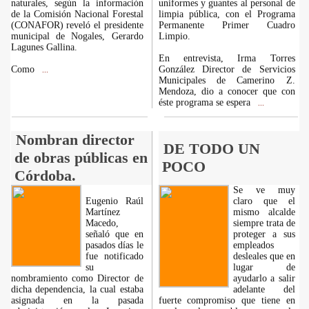
naturales, según la información
uniformes y guantes al personal de
de la Comisión Nacional Forestal
limpia pública, con el Programa
(CONAFOR) reveló el presidente
Permanente Primer Cuadro
municipal de Nogales, Gerardo
Limpio.
Lagunes Gallina.
En entrevista, Irma Torres
Como
González Director de Servicios
...
Municipales de Camerino Z.
Mendoza, dio a conocer que con
éste programa se espera
...
Nombran director
DE TODO UN
de obras públicas en
POCO
Córdoba.
Se ve muy
Eugenio Raúl
claro que el
Martínez
mismo alcalde
Macedo,
siempre trata de
señaló que en
proteger a sus
pasados días le
empleados
fue notificado
desleales que en
su
lugar de
nombramiento como Director de
ayudarlo a salir
dicha dependencia, la cual estaba
adelante del
asignada en la pasada
fuerte compromiso que tiene en