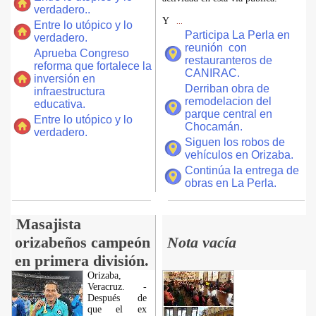
verdadero..
Y
...
Entre lo utópico y lo
Participa La Perla en
verdadero.
reunión con
Aprueba Congreso
restauranteros de
reforma que fortalece la
CANIRAC.
inversión en
Derriban obra de
infraestructura
remodelacion del
educativa.
parque central en
Entre lo utópico y lo
Chocamán.
verdadero.
Siguen los robos de
vehículos en Orizaba.
Continúa la entrega de
obras en La Perla.
Masajista
orizabeños campeón
Nota vacía
en primera división.
Orizaba,
Veracruz. -
Después de
que el ex