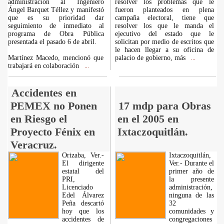
administración al Ingeniero
resolver los problemas que le
Ángel Barquet Téllez y manifestó
fueron planteados en plena
que es su prioridad dar
campaña electoral, tiene que
seguimiento de inmediato al
resolver los que le manda el
programa de Obra Pública
ejecutivo del estado que le
presentada el pasado 6 de abril.
solicitan por medio de escritos que
le hacen llegar a su oficina de
Martínez Macedo, mencionó que
palacio de gobierno, más
...
trabajará en colaboración
...
Accidentes en
PEMEX no Ponen
17 mdp para Obras
en Riesgo el
en el 2005 en
Proyecto Fénix en
Ixtaczoquitlán.
Veracruz.
Orizaba, Ver.-
Ixtaczoquitlán,
El dirigente
Ver.- Durante el
estatal del
primer año de
PRI,
la presente
Licenciado
administración,
Edel Álvarez
ninguna de las
Peña descartó
32
hoy que los
comunidades y
accidentes de
congregaciones