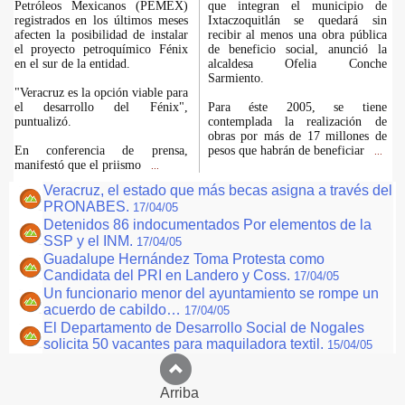
Petróleos Mexicanos (PEMEX)
que integran el municipio de
registrados en los últimos meses
Ixtaczoquitlán se quedará sin
afecten la posibilidad de instalar
recibir al menos una obra pública
el proyecto petroquímico Fénix
de beneficio social, anunció la
en el sur de la entidad.
alcaldesa Ofelia Conche
Sarmiento.
"Veracruz es la opción viable para
el desarrollo del Fénix",
Para éste 2005, se tiene
puntualizó.
contemplada la realización de
obras por más de 17 millones de
En conferencia de prensa,
pesos que habrán de beneficiar
...
manifestó que el priismo
...
Veracruz, el estado que más becas asigna a través del
PRONABES.
17/04/05
Detenidos 86 indocumentados Por elementos de la
SSP y el INM.
17/04/05
Guadalupe Hernández Toma Protesta como
Candidata del PRI en Landero y Coss.
17/04/05
Un funcionario menor del ayuntamiento se rompe un
acuerdo de cabildo…
17/04/05
El Departamento de Desarrollo Social de Nogales
solicita 50 vacantes para maquiladora textil.
15/04/05
Arriba