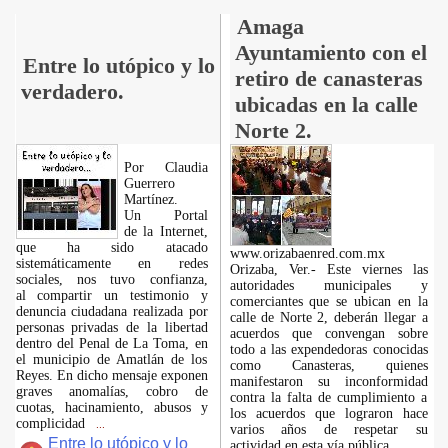
Amaga
Ayuntamiento con el
Entre lo utópico y lo
retiro de canasteras
verdadero.
ubicadas en la calle
Norte 2.
Por Claudia
Guerrero
Martínez.
​Un Portal
de la Internet,
que ha sido atacado
www.orizabaenred.com.mx
sistemáticamente en redes
Orizaba, Ver.- Este viernes las
sociales, nos tuvo confianza,
autoridades municipales y
al compartir un testimonio y
comerciantes que se ubican en la
denuncia ciudadana realizada por
calle de Norte 2, deberán llegar a
personas privadas de la libertad
acuerdos que convengan sobre
dentro del Penal de La Toma, en
todo a las expendedoras conocidas
el municipio de Amatlán de los
como Canasteras, quienes
Reyes. En dicho mensaje exponen
manifestaron su inconformidad
graves anomalías, cobro de
contra la falta de cumplimiento a
cuotas, hacinamiento, abusos y
los acuerdos que lograron hace
complicidad
...
varios años de respetar su
Entre lo utópico y lo
actividad en esta vía pública.