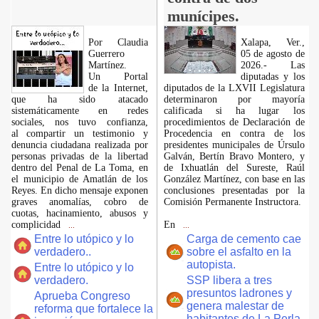
munícipes.
Por Claudia
Xalapa, Ver.,
Guerrero
05 de agosto de
Martínez.
2026.- Las
​Un Portal
diputadas y los
de la Internet,
diputados de la LXVII Legislatura
que ha sido atacado
determinaron por mayoría
sistemáticamente en redes
calificada si ha lugar los
sociales, nos tuvo confianza,
procedimientos de Declaración de
al compartir un testimonio y
Procedencia en contra de los
denuncia ciudadana realizada por
presidentes municipales de Úrsulo
personas privadas de la libertad
Galván, Bertín Bravo Montero, y
dentro del Penal de La Toma, en
de Ixhuatlán del Sureste, Raúl
el municipio de Amatlán de los
González Martínez, con base en las
Reyes. En dicho mensaje exponen
conclusiones presentadas por la
graves anomalías, cobro de
Comisión Permanente Instructora.
cuotas, hacinamiento, abusos y
complicidad
En
...
...
Entre lo utópico y lo
Carga de cemento cae
verdadero..
sobre el asfalto en la
autopista.
Entre lo utópico y lo
verdadero.
SSP libera a tres
presuntos ladrones y
Aprueba Congreso
genera malestar de
reforma que fortalece la
habitantes de La Perla