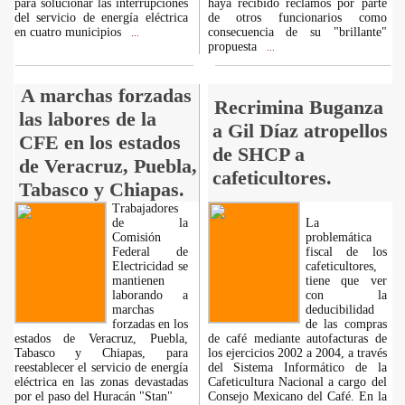
para solucionar las interrupciones
haya recibido reclamos por parte
del servicio de energía eléctrica
de otros funcionarios como
en cuatro municipios
consecuencia de su "brillante"
...
propuesta
...
A marchas forzadas
Recrimina Buganza
las labores de la
a Gil Díaz atropellos
CFE en los estados
de SHCP a
de Veracruz, Puebla,
cafeticultores.
Tabasco y Chiapas.
Trabajadores
de la
La
Comisión
problemática
Federal de
fiscal de los
Electricidad se
cafeticultores,
mantienen
tiene que ver
laborando a
con la
marchas
deducibilidad
forzadas en los
de las compras
estados de Veracruz, Puebla,
de café mediante autofacturas de
Tabasco y Chiapas, para
los ejercicios 2002 a 2004, a través
reestablecer el servicio de energía
del Sistema Informático de la
eléctrica en las zonas devastadas
Cafeticultura Nacional a cargo del
por el paso del Huracán "Stan"
Consejo Mexicano del Café. En la