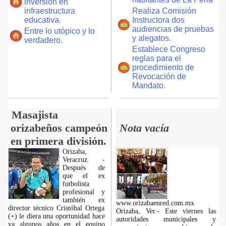
inversión en
infraestructura
Realiza Comisión
educativa.
Instructora dos
audiencias de pruebas
Entre lo utópico y lo
y alegatos.
verdadero.
Establece Congreso
reglas para el
procedimiento de
Revocación de
Mandato.
Masajista
orizabeños campeón
Nota vacía
en primera división.
Orizaba,
Veracruz. -
Después de
que el ex
futbolista
profesional y
también ex
www.orizabaenred.com.mx
director técnico Cristóbal Ortega
Orizaba, Ver.- Este viernes las
(+) le diera una oportunidad hace
autoridades municipales y
ya algunos años en el equipo