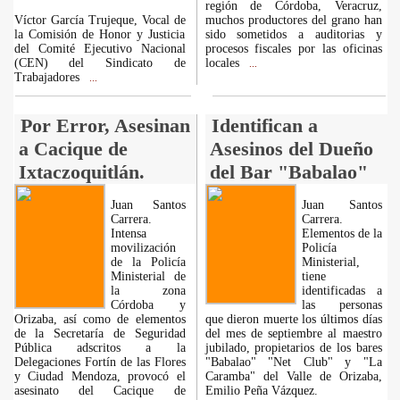
región de Córdoba, Veracruz,
Víctor García Trujeque, Vocal de
muchos productores del grano han
la Comisión de Honor y Justicia
sido sometidos a auditorias y
del Comité Ejecutivo Nacional
procesos fiscales por las oficinas
(CEN) del Sindicato de
locales
...
Trabajadores
...
Por Error, Asesinan
Identifican a
a Cacique de
Asesinos del Dueño
Ixtaczoquitlán.
del Bar "Babalao"
Juan Santos
Juan Santos
Carrera.
Carrera.
Intensa
Elementos de la
movilización
Policía
de la Policía
Ministerial,
Ministerial de
tiene
la zona
identificadas a
Córdoba y
las personas
Orizaba, así como de elementos
que dieron muerte los últimos días
de la Secretaría de Seguridad
del mes de septiembre al maestro
Pública adscritos a la
jubilado, propietarios de los bares
Delegaciones Fortín de las Flores
"Babalao" "Net Club" y "La
y Ciudad Mendoza, provocó el
Caramba" del Valle de Orizaba,
asesinato del Cacique de
Emilio Peña Vázquez.