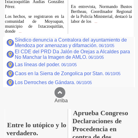
Ixtaczoquitlán Audías González
Pérez.
En entrevista, Normando Bustos
Bertheau, Coordinador Regional
Los hechos, se registraron en la
de la Policía Ministerial, destacó la
comunidad de Moyoapan,
labor de los
...
municipio de Ixtaczoquitlán,
donde
...
Síndico denuncia a Contralora del ayuntamiento de
Mendoza por amenazas y difamación.
06/10/05
El CDE del PRD Da Jalón de Orejas a Alcaldes para
No Manchar la Imagen de AMLO.
06/10/05
Las líneas del poder.
06/10/05
Caos en la Sierra de Zongolica por Stan.
06/10/05
Los Derroches de Gándara.
06/10/05
Arriba
Aprueba Congreso
Declaraciones de
Entre lo utópico y lo
Procedencia en
verdadero.
contra de dos