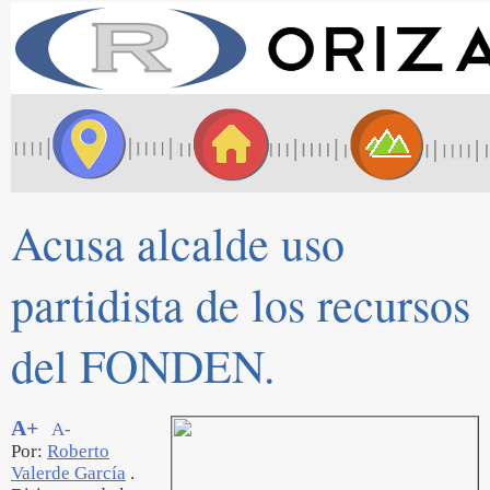
Acusa alcalde uso
partidista de los recursos
del FONDEN.
A+
A-
Por:
Roberto
Valerde García
.