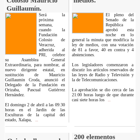
Colosio Mauricio
medios.
Guillaumín.
Será la
El pleno del
próxima
Senado de la
semana,
República
cuando la
aprobó esta
Fundación
noche en lo
Colosio de
general la minuta que modifica la
Veracruz,
ley de medios, con una votación
adherida al
de 81 a favor, 40 en contra y 4
PRI, celebre
abstenciones.
su Asamblea General
Extraordinaria, para nombrar, al
Los legisladores comenzaron a
nuevo dirigente estatal, en
discutir los artículos reservados de
sustitución de Mauricio
las leyes de Radio y Televisión y
Guillaumin Croda, anunció el
la de Telecomunicaciones.
Delegado de la Fundación en
Orizaba, Pascual Gutiérrez
La aprobación se dio cerca de las
Hernández.
21:00 horas luego de que durante
casi siete horas los
...
El domingo 2 de abril a las 09:30
horas en el Jardín de las
Esculturas de la capital del
estado, Xalapa,
...
200 elementos