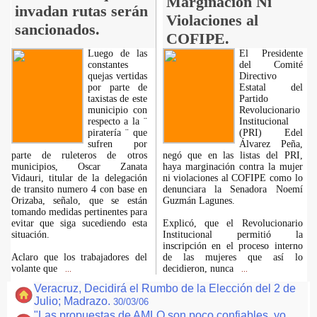
Marginación Ni
invadan rutas serán
Violaciones al
sancionados.
COFIPE.
Luego de las
El Presidente
constantes
del Comité
quejas vertidas
Directivo
por parte de
Estatal del
taxistas de este
Partido
municipio con
Revolucionario
respecto a la ¨
Institucional
piratería ¨ que
(PRI) Edel
sufren por
Álvarez Peña,
parte de ruleteros de otros
negó que en las listas del PRI,
municipios, Oscar Zanata
haya marginación contra la mujer
Vidauri, titular de la delegación
ni violaciones al COFIPE como lo
de transito numero 4 con base en
denunciara la Senadora Noemí
Orizaba, señalo, que se están
Guzmán Lagunes.
tomando medidas pertinentes para
evitar que siga sucediendo esta
Explicó, que el Revolucionario
situación.
Institucional permitió la
inscripción en el proceso interno
Aclaro que los trabajadores del
de las mujeres que así lo
volante que
decidieron, nunca
...
...
Veracruz, Decidirá el Rumbo de la Elección del 2 de
Julio; Madrazo.
30/03/06
"Las propuestas de AMLO son poco confiables, yo