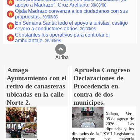
apoyo a Madrazo": Cruz Arellano.
30/03/06
Ojala Madrazo convenza a los ciudadanos con sus
propuestas.
30/03/06
En Semana Santa: todo el apoyo a turistas, castigo
severo a conductores ebrios.
30/03/06
Constantes los operativos para controlar el
ambulantaje.
30/03/06
Arriba
Amaga
Aprueba Congreso
Ayuntamiento con el
Declaraciones de
retiro de canasteras
Procedencia en
ubicadas en la calle
contra de dos
Norte 2.
munícipes.
Xalapa, Ver.,
05 de agosto de
2026.- Las
diputadas y los
diputados de la LXVII Legislatura
determinaron por mayoría