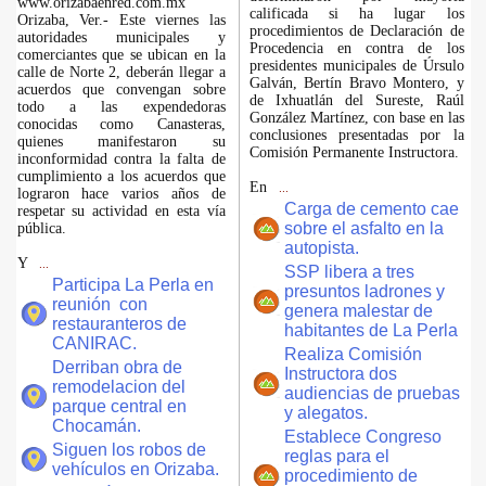
www.orizabaenred.com.mx
calificada si ha lugar los
Orizaba, Ver.- Este viernes las
procedimientos de Declaración de
autoridades municipales y
Procedencia en contra de los
comerciantes que se ubican en la
presidentes municipales de Úrsulo
calle de Norte 2, deberán llegar a
Galván, Bertín Bravo Montero, y
acuerdos que convengan sobre
de Ixhuatlán del Sureste, Raúl
todo a las expendedoras
González Martínez, con base en las
conocidas como Canasteras,
conclusiones presentadas por la
quienes manifestaron su
Comisión Permanente Instructora.
inconformidad contra la falta de
cumplimiento a los acuerdos que
En
...
lograron hace varios años de
Carga de cemento cae
respetar su actividad en esta vía
sobre el asfalto en la
pública.
autopista.
Y
...
SSP libera a tres
Participa La Perla en
presuntos ladrones y
reunión con
genera malestar de
restauranteros de
habitantes de La Perla
CANIRAC.
Realiza Comisión
Derriban obra de
Instructora dos
remodelacion del
audiencias de pruebas
parque central en
y alegatos.
Chocamán.
Establece Congreso
Siguen los robos de
reglas para el
vehículos en Orizaba.
procedimiento de