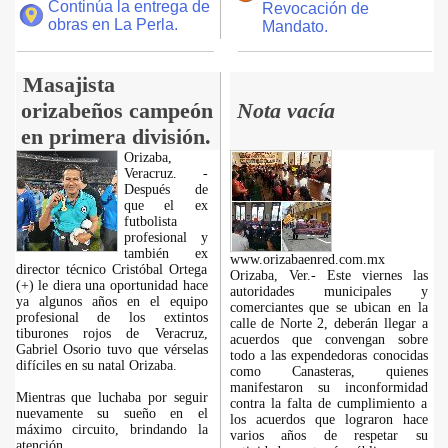
Continúa la entrega de
Revocación de
obras en La Perla.
Mandato.
Masajista
orizabeños campeón
Nota vacía
en primera división.
Orizaba,
Veracruz. -
Después de
que el ex
futbolista
profesional y
también ex
www.orizabaenred.com.mx
director técnico Cristóbal Ortega
Orizaba, Ver.- Este viernes las
(+) le diera una oportunidad hace
autoridades municipales y
ya algunos años en el equipo
comerciantes que se ubican en la
profesional de los extintos
calle de Norte 2, deberán llegar a
tiburones rojos de Veracruz,
acuerdos que convengan sobre
Gabriel Osorio tuvo que vérselas
todo a las expendedoras conocidas
difíciles en su natal Orizaba.
como Canasteras, quienes
manifestaron su inconformidad
Mientras que luchaba por seguir
contra la falta de cumplimiento a
nuevamente su sueño en el
los acuerdos que lograron hace
máximo circuito, brindando la
varios años de respetar su
atención
...