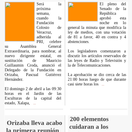
Será la
El pleno del
próxima
Senado de la
semana,
República
cuando la
aprobó esta
Fundación
noche en lo
Colosio de
general la minuta que modifica la
Veracruz,
ley de medios, con una votación
adherida al
de 81 a favor, 40 en contra y 4
PRI, celebre
abstenciones.
su Asamblea General
Extraordinaria, para nombrar, al
Los legisladores comenzaron a
nuevo dirigente estatal, en
discutir los artículos reservados de
sustitución de Mauricio
las leyes de Radio y Televisión y
Guillaumin Croda, anunció el
la de Telecomunicaciones.
Delegado de la Fundación en
Orizaba, Pascual Gutiérrez
La aprobación se dio cerca de las
Hernández.
21:00 horas luego de que durante
casi siete horas los
...
El domingo 2 de abril a las 09:30
horas en el Jardín de las
Esculturas de la capital del
estado, Xalapa,
...
200 elementos
Orizaba lleva acabo
cuidaran a los
la primera reunión