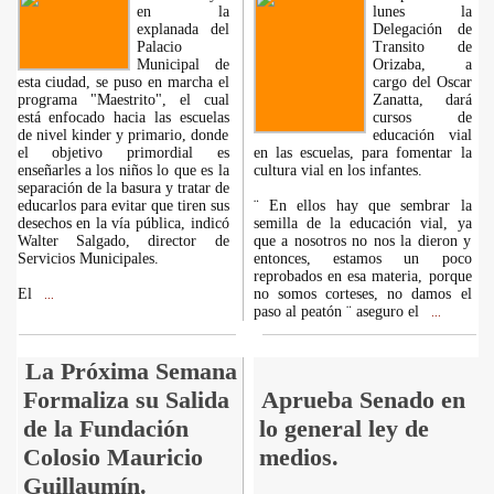
en la
lunes la
explanada del
Delegación de
Palacio
Transito de
Municipal de
Orizaba, a
esta ciudad, se puso en marcha el
cargo del Oscar
programa "Maestrito", el cual
Zanatta, dará
está enfocado hacia las escuelas
cursos de
de nivel kinder y primario, donde
educación vial
el objetivo primordial es
en las escuelas, para fomentar la
enseñarles a los niños lo que es la
cultura vial en los infantes.
separación de la basura y tratar de
educarlos para evitar que tiren sus
¨ En ellos hay que sembrar la
desechos en la vía pública, indicó
semilla de la educación vial, ya
Walter Salgado, director de
que a nosotros no nos la dieron y
Servicios Municipales.
entonces, estamos un poco
reprobados en esa materia, porque
El
no somos corteses, no damos el
...
paso al peatón ¨ aseguro el
...
La Próxima Semana
Formaliza su Salida
Aprueba Senado en
de la Fundación
lo general ley de
Colosio Mauricio
medios.
Guillaumín.