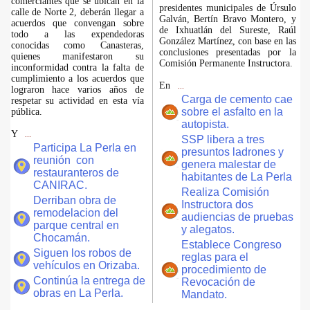
comerciantes que se ubican en la
presidentes municipales de Úrsulo
calle de Norte 2, deberán llegar a
Galván, Bertín Bravo Montero, y
acuerdos que convengan sobre
de Ixhuatlán del Sureste, Raúl
todo a las expendedoras
González Martínez, con base en las
conocidas como Canasteras,
conclusiones presentadas por la
quienes manifestaron su
Comisión Permanente Instructora.
inconformidad contra la falta de
cumplimiento a los acuerdos que
En
...
lograron hace varios años de
Carga de cemento cae
respetar su actividad en esta vía
sobre el asfalto en la
pública.
autopista.
Y
...
SSP libera a tres
Participa La Perla en
presuntos ladrones y
reunión con
genera malestar de
restauranteros de
habitantes de La Perla
CANIRAC.
Realiza Comisión
Derriban obra de
Instructora dos
remodelacion del
audiencias de pruebas
parque central en
y alegatos.
Chocamán.
Establece Congreso
Siguen los robos de
reglas para el
vehículos en Orizaba.
procedimiento de
Continúa la entrega de
Revocación de
obras en La Perla.
Mandato.