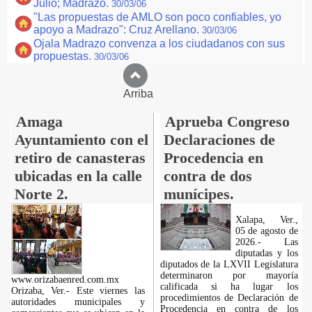
Julio; Madrazo.
30/03/06
"Las propuestas de AMLO son poco confiables, yo
apoyo a Madrazo": Cruz Arellano.
30/03/06
Ojala Madrazo convenza a los ciudadanos con sus
propuestas.
30/03/06
Arriba
Amaga
Aprueba Congreso
Ayuntamiento con el
Declaraciones de
retiro de canasteras
Procedencia en
ubicadas en la calle
contra de dos
Norte 2.
munícipes.
Xalapa, Ver.,
05 de agosto de
2026.- Las
diputadas y los
diputados de la LXVII Legislatura
determinaron por mayoría
www.orizabaenred.com.mx
calificada si ha lugar los
Orizaba, Ver.- Este viernes las
procedimientos de Declaración de
autoridades municipales y
Procedencia en contra de los