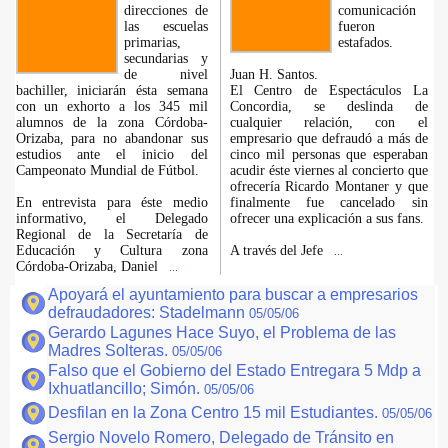
direcciones de
comunicación
las escuelas
fueron
primarias,
estafados.
secundarias y
de nivel
Juan H. Santos.
bachiller, iniciarán ésta semana
El Centro de Espectáculos La
con un exhorto a los 345 mil
Concordia, se deslinda de
alumnos de la zona Córdoba-
cualquier relación, con el
Orizaba, para no abandonar sus
empresario que defraudó a más de
estudios ante el inicio del
cinco mil personas que esperaban
Campeonato Mundial de Fútbol.
acudir éste viernes al concierto que
ofrecería Ricardo Montaner y que
En entrevista para éste medio
finalmente fue cancelado sin
informativo, el Delegado
ofrecer una explicación a sus fans.
Regional de la Secretaría de
Educación y Cultura zona
A través del Jefe
...
Córdoba-Orizaba, Daniel
...
Apoyará el ayuntamiento para buscar a empresarios
defraudadores: Stadelmann
05/05/06
Gerardo Lagunes Hace Suyo, el Problema de las
Madres Solteras.
05/05/06
Falso que el Gobierno del Estado Entregara 5 Mdp a
Ixhuatlancillo; Simón.
05/05/06
Desfilan en la Zona Centro 15 mil Estudiantes.
05/05/06
Sergio Novelo Romero, Delegado de Tránsito en