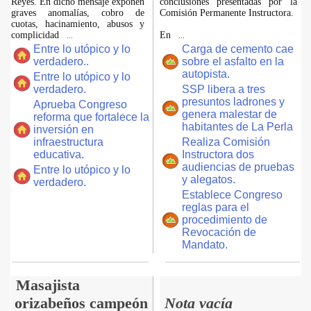
Reyes. En dicho mensaje exponen
conclusiones presentadas por la
graves anomalías, cobro de
Comisión Permanente Instructora.
cuotas, hacinamiento, abusos y
complicidad
En
...
...
Entre lo utópico y lo
Carga de cemento cae
verdadero..
sobre el asfalto en la
autopista.
Entre lo utópico y lo
verdadero.
SSP libera a tres
presuntos ladrones y
Aprueba Congreso
genera malestar de
reforma que fortalece la
habitantes de La Perla
inversión en
infraestructura
Realiza Comisión
educativa.
Instructora dos
audiencias de pruebas
Entre lo utópico y lo
y alegatos.
verdadero.
Establece Congreso
reglas para el
procedimiento de
Revocación de
Mandato.
Masajista
orizabeños campeón
Nota vacía