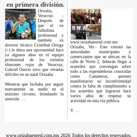
en primera división.
Orizaba,
Veracruz. -
Después de
que el ex
futbolista
profesional y
también ex
www.orizabaenred.com.mx
director técnico Cristóbal Ortega
Orizaba, Ver.- Este viernes las
(+) le diera una oportunidad hace
autoridades municipales y
ya algunos años en el equipo
comerciantes que se ubican en la
profesional de los extintos
calle de Norte 2, deberán llegar a
tiburones rojos de Veracruz,
acuerdos que convengan sobre
Gabriel Osorio tuvo que vérselas
todo a las expendedoras conocidas
difíciles en su natal Orizaba.
como Canasteras, quienes
manifestaron su inconformidad
Mientras que luchaba por seguir
contra la falta de cumplimiento a
nuevamente su sueño en el
los acuerdos que lograron hace
máximo circuito, brindando la
varios años de respetar su
atención
...
actividad en esta vía pública.
Y
...
www.orizabaenred.com.mx 2026 Todos los derechos reservados.