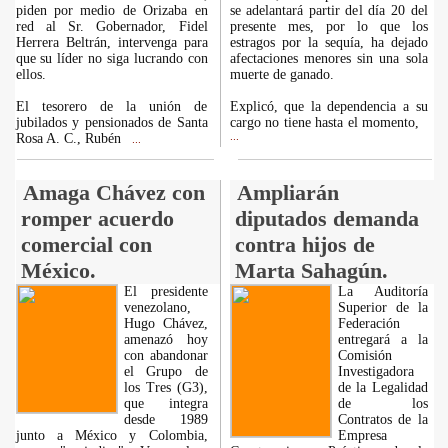
piden por medio de Orizaba en
se adelantará partir del día 20 del
red al Sr. Gobernador, Fidel
presente mes, por lo que los
Herrera Beltrán, intervenga para
estragos por la sequía, ha dejado
que su líder no siga lucrando con
afectaciones menores sin una sola
ellos.
muerte de ganado.
El tesorero de la unión de
Explicó, que la dependencia a su
jubilados y pensionados de Santa
cargo no tiene hasta el momento,
Rosa A. C., Rubén
...
...
Amaga Chávez con
Ampliarán
romper acuerdo
diputados demanda
comercial con
contra hijos de
México.
Marta Sahagún.
El presidente
La Auditoría
venezolano,
Superior de la
Hugo Chávez,
Federación
amenazó hoy
entregará a la
con abandonar
Comisión
el Grupo de
Investigadora
los Tres (G3),
de la Legalidad
que integra
de los
desde 1989
Contratos de la
junto a México y Colombia,
Empresa