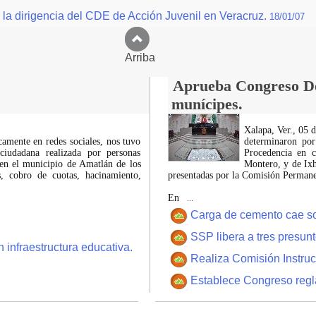
r la dirigencia del CDE de Acción Juvenil en Veracruz.
18/01/07
Arriba
Aprueba Congreso Dec
munícipes.
Xalapa, Ver., 05 
icamente en redes sociales, nos tuvo
determinaron por
ciudadana realizada por personas
Procedencia en c
 en el municipio de Amatlán de los
Montero, y de Ixh
 cobro de cuotas, hacinamiento,
presentadas por la Comisión Permanen
En
...
Carga de cemento cae sobr
SSP libera a tres presun
 infraestructura educativa.
Realiza Comisión Instruc
Establece Congreso regl