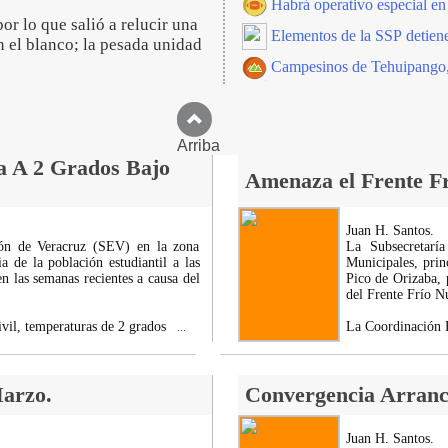
Habrá operativo especial en
or lo que salió a relucir una
Elementos de la SSP detien
n el blanco; la pesada unidad
Campesinos de Tehuipango,
Arriba
ca A 2 Grados Bajo
Amenaza el Frente Fr
Juan H. Santos.
ión de Veracruz (SEV) en la zona
La Subsecretarí
a de la población estudiantil a las
Municipales, prin
en las semanas recientes a causa del
Pico de Orizaba, p
del Frente Frío 
vil, temperaturas de 2 grados
La Coordinación R
...
arzo.
Convergencia Arranca
Juan H. Santos.