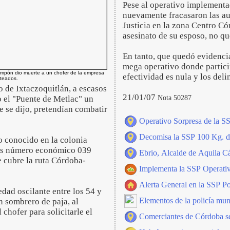
Pese al operativo implementad
nuevamente fracasaron las aut
Justicia en la zona Centro C
asesinato de su esposo, no q
En tanto, que quedó evidenci
mega operativo donde partici
hampón dio muerte a un chofer de la empresa
efectividad es nula y los deli
ateados.
o de Ixtaczoquitlán, a escasos
21/01/07
Nota 50287
 el "Puente de Metlac" un
e se dijo, pretendían combatir
Operativo Sorpresa de la S
Decomisa la SSP 100 Kg. de
o conocido en la colonia
bús número económico 039
Ebrio, Alcalde de Aquila C
 cubre la ruta Córdoba-
Implementa la SSP Operativ
Alerta General en la SSP P
dad oscilante entre los 54 y
Elementos de la policía mu
n sombrero de paja, al
chofer para solicitarle el
Comerciantes de Córdoba se