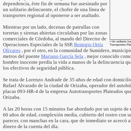
dependencia, éste fin de semana fue asesinado por
un solitario delincuente, el chofer de una línea de
transportes regional al oponerse a ser asaltado.
Mientras por un lado, decenas de patrullas con
torretas y sirenas abiertas circulaban por las zonas
comerciales de Córdoba, al mando del Director de
• Un solitario 
Operaciones Especiales de la SSP,
Remigio Ortiz
Transportes Pl
Olivares
, por el otro, en la comunidad de Sumidero, municipi
metros del puente
Mariano García Sela
, mejor conocido como
hombre inocente perdía la vida a manos de la delincuencia qu
los efectivos de seguridad pública.
Se trata de Lorenzo Andrade de 35 años de edad con domicili
Rafael Alvarado de la ciudad de Orizaba, operador del auto
placas 093-HR-4 de la empresa Autotransportes Plateados que
Orizaba.
A las 20 horas con 15 minutos fue abordado por un sujeto de e
60 años de edad, complexión media, cubierto del rostro con u
parecer, con manchas en la cara, que de inmediato se acercó al 
dinero de la cuenta del día.