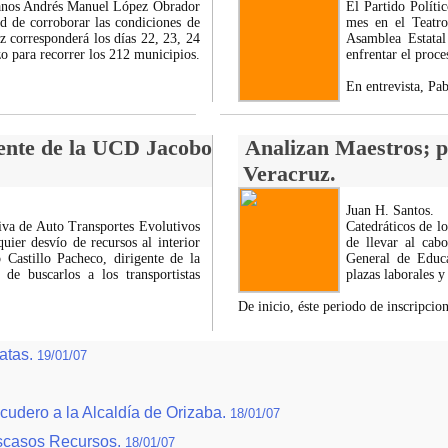
canos Andrés Manuel López Obrador
El Partido Políti
ad de corroborar las condiciones de
mes en el Teatro
z corresponderá los días 22, 23, 24
Asamblea Estatal
zo para recorrer los 212 municipios.
enfrentar el proc
En entrevista, Pa
gente de la UCD Jacobo
Analizan Maestros; p
Veracruz.
Juan H. Santos.
iva de Auto Transportes Evolutivos
Catedráticos de lo
uier desvío de recursos al interior
de llevar al cabo
 Castillo Pacheco, dirigente de la
General de Educa
e buscarlos a los transportistas
plazas laborales y
De inicio, éste periodo de inscripcio
atas.
19/01/07
udero a la Alcaldía de Orizaba.
18/01/07
Escasos Recursos.
18/01/07