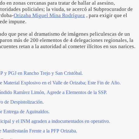
o en zonas cercanas para tratar de hallar al asesino,
oridades policiales; la viuda, se acercó al Subprocurador de
órdoba-
Orizaba Miguel Mina Rodríguez
, para exigir que el
uede impune.
ado que pese al dramatismo de imágenes peliculescas de un
paron más de 200 elementos de 4 delegaciones regionales, la
ncuentes retan a la autoridad al cometer ilícitos en sus narices.
SP y PGJ en Rancho Trejo y San Cristóbal.
 Material Explosivo en el Valle de Orizaba; Este Fin de Año.
ándido Ramírez Limón, Agrede a Elementos de la SSP.
o de Despistolización.
or Entrega de Aguinaldos.
nicipal y el INM agraden a indocumentados en operativo.
 Manifestarán Frente a la PFP Orizaba.