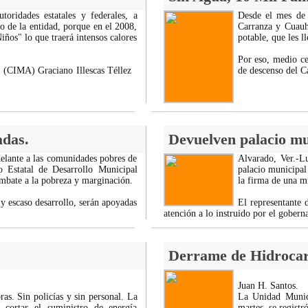
toridades estatales y federales, a
Desde el mes de 
o de la entidad, porque en el 2008,
Carranza y Cuauh
ños" lo que traerá intensos calores
potable, que les ll
Por eso, medio ce
a (CIMA) Graciano Illescas Téllez
de descenso del C
das.
Devuelven palacio mu
delante a las comunidades pobres de
Alvarado, Ver.-L
o Estatal de Desarrollo Municipal
palacio municipal
mbate a la pobreza y marginación.
la firma de una m
y escaso desarrollo, serán apoyadas
El representante 
atención a lo instruido por el gobern
Derrame de Hidrocar
Juan H. Santos.
s. Sin policías y sin personal. La
La Unidad Munici
cortar el suministro de energía
martes, se regist