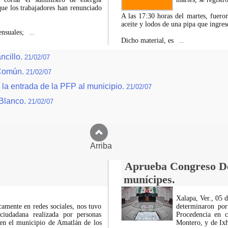
que los trabajadores han renunciado
A las 17:30 horas del martes, fuero
aceite y lodos de una pipa que ingre
ensuales;
...
Dicho material, es
...
ncillo.
21/02/07
 Común.
21/02/07
 la entrada de la PFP al municipio.
21/02/07
 Blanco.
21/02/07
Arriba
Aprueba Congreso Dec
munícipes.
Xalapa, Ver., 05 
icamente en redes sociales, nos tuvo
determinaron por
ciudadana realizada por personas
Procedencia en c
 en el municipio de Amatlán de los
Montero, y de Ixh