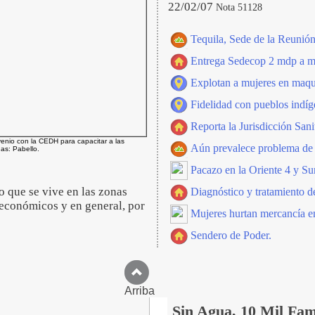
22/02/07
Nota 51128
Tequila, Sede de la Reunión
Entrega Sedecop 2 mdp a mil
Explotan a mujeres en maqu
Fidelidad con pueblos indíg
Reporta la Jurisdicción San
enio con la CEDH para capacitar a las
Aún prevalece problema de 
as: Pabello.
Pacazo en la Oriente 4 y Su
o que se vive en las zonas
Diagnóstico y tratamiento d
 económicos y en general, por
Mujeres hurtan mercancía e
Sendero de Poder.
Arriba
Sin Agua, 10 Mil Fam