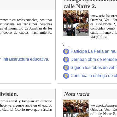
calle Norte 2.
www.orizabaenre
icamente en redes sociales, nos tuvo
Orizaba, Ver.- Es
ciudadana realizada por personas
calle de Norte 2,
 en el municipio de Amatlán de los
conocidas como C
 cobro de cuotas, hacinamiento,
cumplimiento a lo
vía pública.
Y
...
Participa La Perla en r
 infraestructura educativa.
Derriban obra de remode
Siguen los robos de vehí
Continúa la entrega de o
ivisión.
Nota vacía
 profesional y también ex director
 hace ya algunos años en el equipo
www.orizabaenre
z, Gabriel Osorio tuvo que vérselas
Orizaba, Ver.- Es
calle de Norte 2,