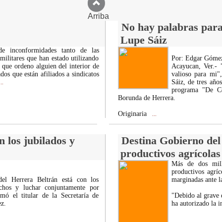
Arriba
No hay palabras para 
Lupe Sáiz
e inconformidades tanto de las
militares que han estado utilizando
Por: Edgar Góme
 que ordeno alguien del interior de
Acayucan, Ver.- 
dos que están afiliados a sindicatos
valioso para mi"
Sáiz, de tres año
..
programa "De Co
Borunda de Herrera.
Originaria
...
 los jubilados y
Destina Gobierno del 
productivos agrícolas
Más de dos mill
productivos agríc
el Herrera Beltrán está con los
marginadas ante l
echos y luchar conjuntamente por
mó el titular de la Secretaría de
"Debido al grave 
z.
ha autorizado la i