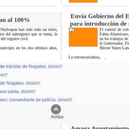
Envía Gobierno del E
pan al 100%
para introducción de 
 Huiloapan han sido todo un éxito,
El comité de colo
ce del subregistro que se venia, lo
Fabio Altamirano, 
del registro civil.
en los trabajos de
el Gobernador, Fi
unicipio en los dos últimos años,
Héctor Yunes Lan
La retroescavadora,
...
e tránsito de Nogales.
06/04/07
04/07
 de Nogales.
05/04/07
ana santa.
05/04/07
ales: comandante de policía.
05/04/07
Arriba
Amaga Ayuntamiento c