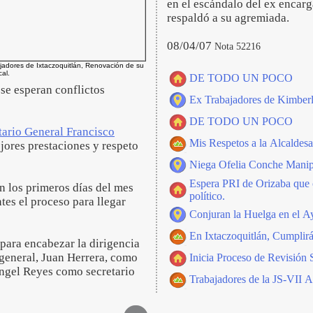
en el escándalo del ex encarg
respaldó a su agremiada.
08/04/07
Nota 52216
jadores de Ixtaczoquitlán, Renovación de su
cal.
DE TODO UN POCO
 se esperan conflictos
Ex Trabajadores de Kimberl
DE TODO UN POCO
tario General Francisco
Mis Respetos a la Alcaldesa
ores prestaciones y respeto
Niega Ofelia Conche Manip
Espera PRI de Orizaba que c
en los primeros días del mes
político.
tes el proceso para llegar
Conjuran la Huelga en el Ay
En Ixtaczoquitlán, Cumplir
r para encabezar la dirigencia
 general, Juan Herrera, como
Inicia Proceso de Revisión 
ángel Reyes como secretario
Trabajadores de la JS-VII A