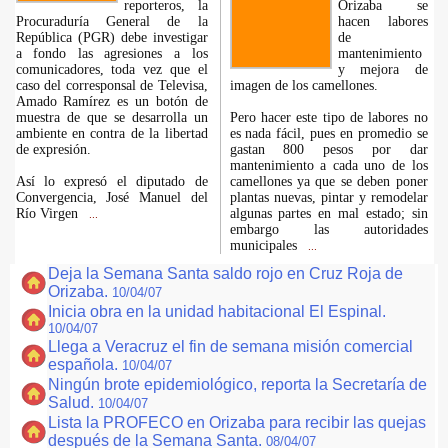
reporteros, la
Orizaba se
Procuraduría General de la
hacen labores
República (PGR) debe investigar
de
a fondo las agresiones a los
mantenimiento
comunicadores, toda vez que el
y mejora de
caso del corresponsal de Televisa,
imagen de los camellones.
Amado Ramírez es un botón de
muestra de que se desarrolla un
Pero hacer este tipo de labores no
ambiente en contra de la libertad
es nada fácil, pues en promedio se
de expresión.
gastan 800 pesos por dar
mantenimiento a cada uno de los
Así lo expresó el diputado de
camellones ya que se deben poner
Convergencia, José Manuel del
plantas nuevas, pintar y remodelar
Río Virgen
algunas partes en mal estado; sin
...
embargo las autoridades
municipales
...
Deja la Semana Santa saldo rojo en Cruz Roja de
Orizaba.
10/04/07
Inicia obra en la unidad habitacional El Espinal.
10/04/07
Llega a Veracruz el fin de semana misión comercial
española.
10/04/07
Ningún brote epidemiológico, reporta la Secretaría de
Salud.
10/04/07
Lista la PROFECO en Orizaba para recibir las quejas
después de la Semana Santa.
08/04/07