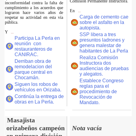
Comisión Permanente Instructora.
inconformidad contra la falta de
cumplimiento a los acuerdos que
En
...
lograron hace varios años de
Carga de cemento cae
respetar su actividad en esta vía
sobre el asfalto en la
pública.
autopista.
Y
...
SSP libera a tres
Participa La Perla en
presuntos ladrones y
reunión con
genera malestar de
restauranteros de
habitantes de La Perla
CANIRAC.
Realiza Comisión
Derriban obra de
Instructora dos
remodelacion del
audiencias de pruebas
parque central en
y alegatos.
Chocamán.
Establece Congreso
Siguen los robos de
reglas para el
vehículos en Orizaba.
procedimiento de
Continúa la entrega de
Revocación de
obras en La Perla.
Mandato.
Masajista
orizabeños campeón
Nota vacía
en primera división.