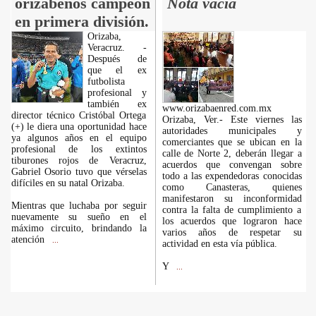
orizabeños campeón
Nota vacía
en primera división.
Orizaba,
Veracruz. -
Después de
que el ex
futbolista
profesional y
también ex
www.orizabaenred.com.mx
director técnico Cristóbal Ortega
Orizaba, Ver.- Este viernes las
(+) le diera una oportunidad hace
autoridades municipales y
ya algunos años en el equipo
comerciantes que se ubican en la
profesional de los extintos
calle de Norte 2, deberán llegar a
tiburones rojos de Veracruz,
acuerdos que convengan sobre
Gabriel Osorio tuvo que vérselas
todo a las expendedoras conocidas
difíciles en su natal Orizaba.
como Canasteras, quienes
manifestaron su inconformidad
Mientras que luchaba por seguir
contra la falta de cumplimiento a
nuevamente su sueño en el
los acuerdos que lograron hace
máximo circuito, brindando la
varios años de respetar su
atención
...
actividad en esta vía pública.
Y
...