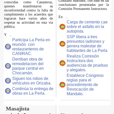
González Martínez, con base en las
conocidas como Canasteras,
conclusiones presentadas por la
quienes manifestaron su
Comisión Permanente Instructora.
inconformidad contra la falta de
cumplimiento a los acuerdos que
En
...
lograron hace varios años de
Carga de cemento cae
respetar su actividad en esta vía
sobre el asfalto en la
pública.
autopista.
Y
...
SSP libera a tres
Participa La Perla en
presuntos ladrones y
reunión con
genera malestar de
restauranteros de
habitantes de La Perla
CANIRAC.
Realiza Comisión
Derriban obra de
Instructora dos
remodelacion del
audiencias de pruebas
parque central en
y alegatos.
Chocamán.
Establece Congreso
Siguen los robos de
reglas para el
vehículos en Orizaba.
procedimiento de
Continúa la entrega de
Revocación de
obras en La Perla.
Mandato.
Masajista