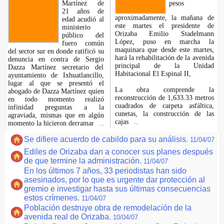
Martínez de
pesos
21 años de
aproximadamente, la mañana de
edad acudió al
este martes el presidente de
ministerio
Orizaba Emilio Stadelmann
público del
López, puso en marcha la
fuero común
maquinara que desde este martes,
del sector sur en donde ratificó su
hará la rehabilitación de la avenida
denuncia en contra de Sergio
principal de la Unidad
Dazza Martínez secretario del
Habitacional El Espinal II,
ayuntamiento de Ixhuatlancillo,
lugar al que se presentó el
La obra comprende la
abogado de Dazza Martínez quien
reconstrucción de 1,633.33 metros
en todo momento realizó
cuadrados de carpeta asfáltica,
infinidad preguntas a la
cunetas, la construcción de las
agraviada, mismas que en algún
cajas
momento la hicieron derramar
...
...
Se difiere acuerdo de cabildo para su análisis.
11/04/07
Ediles de Orizaba dan a conocer sus planes después
de que termine la administración.
11/04/07
En los últimos 7 años, 33 periodistas han sido
asesinados, por lo que es urgente dar protección al
gremio e investigar hasta sus últimas consecuencias
estos crímenes.
11/04/07
Población destruye obra de remodelación de la
avenida real de Orizaba.
10/04/07