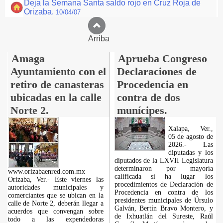
Deja la Semana Santa saldo rojo en Cruz Roja de
Orizaba.
10/04/07
Arriba
Amaga
Aprueba Congreso
Ayuntamiento con el
Declaraciones de
retiro de canasteras
Procedencia en
ubicadas en la calle
contra de dos
Norte 2.
munícipes.
Xalapa, Ver.,
05 de agosto de
2026.- Las
diputadas y los
diputados de la LXVII Legislatura
determinaron por mayoría
www.orizabaenred.com.mx
calificada si ha lugar los
Orizaba, Ver.- Este viernes las
procedimientos de Declaración de
autoridades municipales y
Procedencia en contra de los
comerciantes que se ubican en la
presidentes municipales de Úrsulo
calle de Norte 2, deberán llegar a
Galván, Bertín Bravo Montero, y
acuerdos que convengan sobre
de Ixhuatlán del Sureste, Raúl
todo a las expendedoras