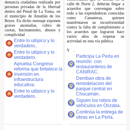
denuncia ciudadana realizada por
calle de Norte 2, deberán llegar a
personas privadas de la libertad
acuerdos que convengan sobre
dentro del Penal de La Toma, en
todo a las expendedoras conocidas
el municipio de Amatlán de los
como Canasteras, quienes
Reyes. En dicho mensaje exponen
manifestaron su inconformidad
graves anomalías, cobro de
contra la falta de cumplimiento a
cuotas, hacinamiento, abusos y
los acuerdos que lograron hace
complicidad
...
varios años de respetar su
Entre lo utópico y lo
actividad en esta vía pública.
verdadero..
Y
...
Entre lo utópico y lo
Participa La Perla en
verdadero.
reunión con
Aprueba Congreso
restauranteros de
reforma que fortalece la
CANIRAC.
inversión en
Derriban obra de
infraestructura
remodelacion del
educativa.
parque central en
Entre lo utópico y lo
Chocamán.
verdadero.
Siguen los robos de
vehículos en Orizaba.
Continúa la entrega de
obras en La Perla.