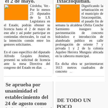
el 2 de mayo.
Ixtaczoquitlán.
Córdoba, Ver.-
Dignificando la
Por lo menos
urbanización en
23 diputados
el municipio de
de la LX
Ixtaczoquitlán,
Legislatura en
el pasado fin de
el Estado, podrán obtener su
semana la alcaldesa Ofelia Conche
licencia hasta el 2 de mayo de
Sarmiento inauguro la
este año y así poder participar en
pavimentación de concreto
contiendas electorales, lo cual es
hidráulico e introducción de
la intención común entre los
alumbrado publico en calle
gestores solicitantes.
prolongación de oriente 7 y
privada 1 y 2 de la colonia
En el caso específico del diputado
Aquileo Herrera Munguía ubicada
Alfredo Grajales Jiménez,
en la cabecera municipal.
presentó su solicitud de licencia
ante la mesa Directiva del
En dicha obra se pavimentaron
congreso del Estado en días
1613 metros cuadrados de
...
concreto
...
Se aprueba por
unanimidad el
establecimiento del
DE TODO UN
24 de agosto como
POCO