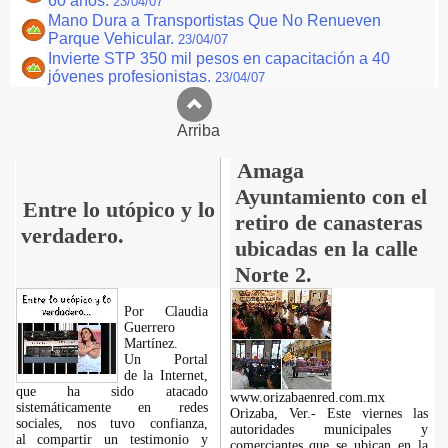
60 años.
23/04/07
Mano Dura a Transportistas Que No Renueven
Parque Vehicular.
23/04/07
Invierte STP 350 mil pesos en capacitación a 40
jóvenes profesionistas.
23/04/07
Arriba
Amaga
Ayuntamiento con el
Entre lo utópico y lo
retiro de canasteras
verdadero.
ubicadas en la calle
Norte 2.
Por Claudia
Guerrero
Martínez.
​Un Portal
de la Internet,
que ha sido atacado
www.orizabaenred.com.mx
sistemáticamente en redes
Orizaba, Ver.- Este viernes las
sociales, nos tuvo confianza,
autoridades municipales y
al compartir un testimonio y
comerciantes que se ubican en la