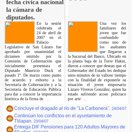
fecha cívica nacional
la cámara de
diputados.
En la sesión
Una vez los
celebrada el
familiares del
24 de abril de
joven que fue
2007 en el
confundido
Palacio
como uno de
Legislativo de San Lázaro fue
los asaltantes
aprobado por unanimidad el
que llegaron a
dictamen emitido por la
la Sucursal del Banco, Ubicado en
Comisión de Gobernación que
la planta baja de la Torre Hakin,
inicialmente presentara el
dieron a conocer que desean que el
Diputado Mauricio Duck el
Gobernador del Estado les dedique
pasado 1º. De marzo como punto
unos minutos de su valioso tiempo
de acuerdo y exhorto a la
con la finalidad de exponerle su
Secretaría de Gobernación y a la
situación el joven empresario
Secretaría de Educación Pública
Lázaro Viveros González, quien ha
para dar a conocer la importancia
estado sufriendo acoso policiaco
histórica de la firma de
por arte
...
...
Concluye el dragado al río de "La Carbonera".
24/04/07
Continúan los conflictos en el ayuntamiento de
Tlilapan.
23/04/07
Entrega DIF Pensiones para 120 Adultos Mayores de