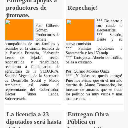
Entregan apoyos a
productores de
Repechaje!
jitomate.
*** De norte a
Por: Gilberto
sur, cunde la
Gómez.
electoreritis
Productores de
*** Senado;
tomate
Dante y su
acompañados de sus familias y
nueva comisión
reunidos en la cancha techada de
*** Panistas balconean a
la Escuela Primaria, "Sebastián
Santamaría y los 159 mdp
Lerdo de Tejada", recién
*** Tantoyuca: Abuelo de Toñita,
reconstruida y rehabilitada,
balea a cristiano
recibieron a funcionarios de
agricultura de la SEDARPA,
Por: Qurino Moreno Quiza
Sanidad Vegetal, de la Secretaria
*** ¡Y Judas se quedó tarugo!
de Desarrollo Social y Medio
Pues nos avisna que en el norteño
Ambiente; así como al
distrito de Álamo Temapache, los
representante del Gobernador,
intentos de amarres que se traen
Héctor Yunes Landa,
los polìtico ya muy vistos y mas
Subsecretario
manoseados,
...
...
La licencia a 23
Entregan Obra
diputados será hasta
Pública en