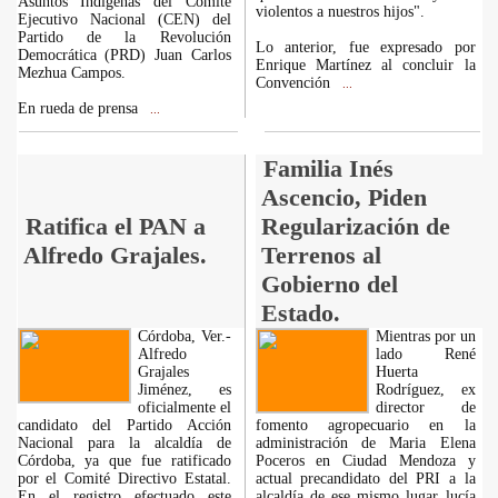
Asuntos Indígenas del Comité
violentos a nuestros hijos".
Ejecutivo Nacional (CEN) del
Partido de la Revolución
Lo anterior, fue expresado por
Democrática (PRD) Juan Carlos
Enrique Martínez al concluir la
Mezhua Campos.
Convención
...
En rueda de prensa
...
Familia Inés
Ascencio, Piden
Ratifica el PAN a
Regularización de
Alfredo Grajales.
Terrenos al
Gobierno del
Estado.
Córdoba, Ver.-
Mientras por un
Alfredo
lado René
Grajales
Huerta
Jiménez, es
Rodríguez, ex
oficialmente el
director de
candidato del Partido Acción
fomento agropecuario en la
Nacional para la alcaldía de
administración de Maria Elena
Córdoba, ya que fue ratificado
Poceros en Ciudad Mendoza y
por el Comité Directivo Estatal.
actual precandidato del PRI a la
En el registro efectuado este
alcaldía de ese mismo lugar lucía