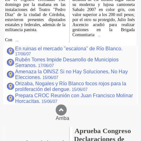
domingo por la mañana en las
su moderna y lujosa camioneta
instalaciones del Teatro "Pedro
Sabalo 2007 en color gris, con
Díaz" de la ciudad de Córdoba,
valor superior a los 200 mil pesos;
estuvieron presentes diputados
por el otro su protegido, Julio Inés
estatales y federales, además de la
Ascencio acudió para realizar
militancia panista.
gestiones en la Brigada
Comunitaria
...
Con
...
En ruinas el mercado "escalona" de Río Blanco.
17/06/07
Rubén Torres Impide Desarrollo de Municipios
Serranos.
17/06/07
Amenaza la OINSZ Si no Hay Soluciones, No Hay
Elecciones.
15/06/07
Orizaba, Nogales y Río Blanco focos rojos para la
proliferación del dengue.
15/06/07
Prepara CROC Reunión con Juan Francisco Molinar
Horcacitas.
15/06/07
Arriba
Aprueba Congreso
Declaraciones de