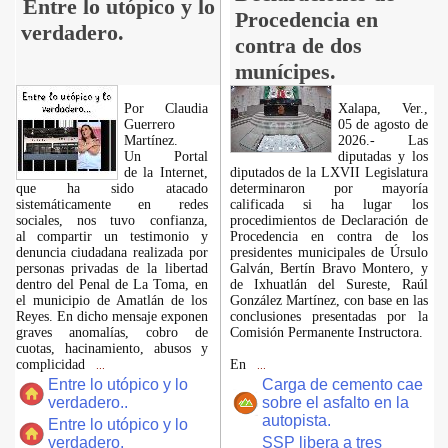
Entre lo utópico y lo
Procedencia en
verdadero.
contra de dos
munícipes.
Por Claudia
Xalapa, Ver.,
Guerrero
05 de agosto de
Martínez.
2026.- Las
​Un Portal
diputadas y los
de la Internet,
diputados de la LXVII Legislatura
que ha sido atacado
determinaron por mayoría
sistemáticamente en redes
calificada si ha lugar los
sociales, nos tuvo confianza,
procedimientos de Declaración de
al compartir un testimonio y
Procedencia en contra de los
denuncia ciudadana realizada por
presidentes municipales de Úrsulo
personas privadas de la libertad
Galván, Bertín Bravo Montero, y
dentro del Penal de La Toma, en
de Ixhuatlán del Sureste, Raúl
el municipio de Amatlán de los
González Martínez, con base en las
Reyes. En dicho mensaje exponen
conclusiones presentadas por la
graves anomalías, cobro de
Comisión Permanente Instructora.
cuotas, hacinamiento, abusos y
complicidad
En
...
...
Entre lo utópico y lo
Carga de cemento cae
verdadero..
sobre el asfalto en la
autopista.
Entre lo utópico y lo
verdadero.
SSP libera a tres