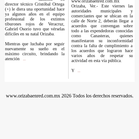
www.orizabaenred.com.mx
director técnico Cristóbal Ortega
Orizaba, Ver.- Este viernes las
(+) le diera una oportunidad hace
autoridades municipales y
ya algunos años en el equipo
comerciantes que se ubican en la
profesional de los extintos
calle de Norte 2, deberán llegar a
tiburones rojos de Veracruz,
acuerdos que convengan sobre
Gabriel Osorio tuvo que vérselas
todo a las expendedoras conocidas
difíciles en su natal Orizaba.
como Canasteras, quienes
manifestaron su inconformidad
Mientras que luchaba por seguir
contra la falta de cumplimiento a
nuevamente su sueño en el
los acuerdos que lograron hace
máximo circuito, brindando la
varios años de respetar su
atención
...
actividad en esta vía pública.
Y
...
www.orizabaenred.com.mx 2026 Todos los derechos reservados.