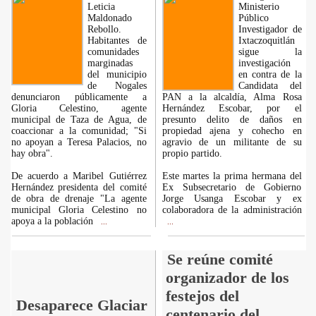
Leticia
Ministerio
Maldonado
Público
Rebollo.
Investigador de
Habitantes de
Ixtaczoquitlán
comunidades
sigue la
marginadas
investigación
del municipio
en contra de la
de Nogales
Candidata del
denunciaron públicamente a
PAN a la alcaldía, Alma Rosa
Gloria Celestino, agente
Hernández Escobar, por el
municipal de Taza de Agua, de
presunto delito de daños en
coaccionar a la comunidad; "Si
propiedad ajena y cohecho en
no apoyan a Teresa Palacios, no
agravio de un militante de su
hay obra".
propio partido.
De acuerdo a Maribel Gutiérrez
Este martes la prima hermana del
Hernández presidenta del comité
Ex Subsecretario de Gobierno
de obra de drenaje "La agente
Jorge Usanga Escobar y ex
municipal Gloria Celestino no
colaboradora de la administración
apoya a la población
...
...
Se reúne comité
organizador de los
festejos del
Desaparece Glaciar
centenario del