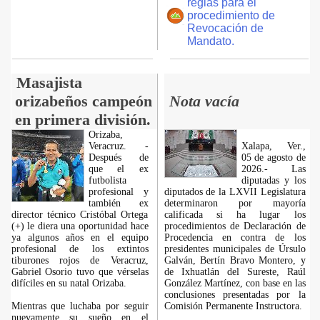
reglas para el
procedimiento de
Revocación de
Mandato.
Masajista
orizabeños campeón
Nota vacía
en primera división.
Orizaba,
Veracruz. -
Xalapa, Ver.,
Después de
05 de agosto de
que el ex
2026.- Las
futbolista
diputadas y los
profesional y
diputados de la LXVII Legislatura
también ex
determinaron por mayoría
director técnico Cristóbal Ortega
calificada si ha lugar los
(+) le diera una oportunidad hace
procedimientos de Declaración de
ya algunos años en el equipo
Procedencia en contra de los
profesional de los extintos
presidentes municipales de Úrsulo
tiburones rojos de Veracruz,
Galván, Bertín Bravo Montero, y
Gabriel Osorio tuvo que vérselas
de Ixhuatlán del Sureste, Raúl
difíciles en su natal Orizaba.
González Martínez, con base en las
conclusiones presentadas por la
Mientras que luchaba por seguir
Comisión Permanente Instructora.
nuevamente su sueño en el