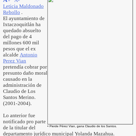
A-
Leticia Maldonado
Rebollo
.
El ayuntamiento de
Ixtaczoquitlán ha
quedado absuelto
del pago de 4
millones 600 mil
pesos que el ex
alcalde
Antonio
Perez Vian
pretendía cobrar por
presunto daño moral
causado en la
administración de
Claudio de Los
Santos Merino.
(2001-2004).
Lo anterior fue
notificado pro parte
• Pierde Pérez Vian, gana Claudio de los Santos.
de la titular del
departamento jurídico municipal Yolanda Mazahua.