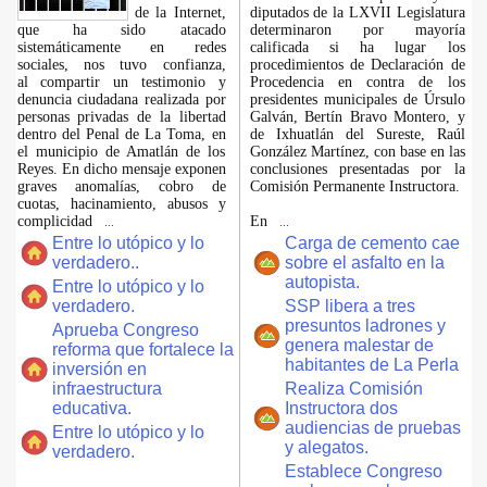
de la Internet,
diputados de la LXVII Legislatura
que ha sido atacado
determinaron por mayoría
sistemáticamente en redes
calificada si ha lugar los
sociales, nos tuvo confianza,
procedimientos de Declaración de
al compartir un testimonio y
Procedencia en contra de los
denuncia ciudadana realizada por
presidentes municipales de Úrsulo
personas privadas de la libertad
Galván, Bertín Bravo Montero, y
dentro del Penal de La Toma, en
de Ixhuatlán del Sureste, Raúl
el municipio de Amatlán de los
González Martínez, con base en las
Reyes. En dicho mensaje exponen
conclusiones presentadas por la
graves anomalías, cobro de
Comisión Permanente Instructora.
cuotas, hacinamiento, abusos y
complicidad
En
...
...
Entre lo utópico y lo
Carga de cemento cae
verdadero..
sobre el asfalto en la
autopista.
Entre lo utópico y lo
verdadero.
SSP libera a tres
presuntos ladrones y
Aprueba Congreso
genera malestar de
reforma que fortalece la
habitantes de La Perla
inversión en
infraestructura
Realiza Comisión
educativa.
Instructora dos
audiencias de pruebas
Entre lo utópico y lo
y alegatos.
verdadero.
Establece Congreso