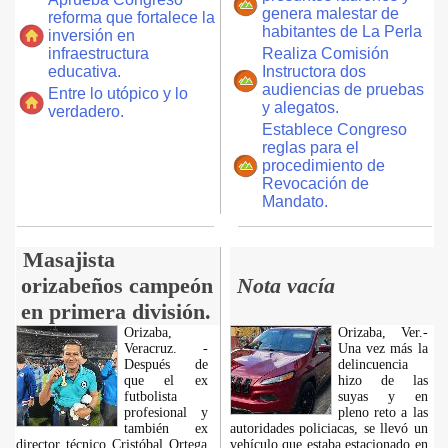
genera malestar de
reforma que fortalece la
habitantes de La Perla
inversión en
infraestructura
Realiza Comisión
educativa.
Instructora dos
audiencias de pruebas
Entre lo utópico y lo
y alegatos.
verdadero.
Establece Congreso
reglas para el
procedimiento de
Revocación de
Mandato.
Masajista
orizabeños campeón
Nota vacía
en primera división.
Orizaba,
Orizaba, Ver.-
Veracruz. -
Una vez más la
Después de
delincuencia
que el ex
hizo de las
futbolista
suyas y en
profesional y
pleno reto a las
también ex
autoridades policiacas, se llevó un
director técnico Cristóbal Ortega
vehículo que estaba estacionado en