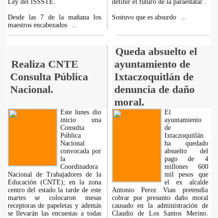
Ley del ISSSTE.
definir el futuro de la paraestatal".
Desde las 7 de la mañana los
Sostuvo que es absurdo
...
maestros encabezados
...
Queda absuelto el
Realiza CNTE
ayuntamiento de
Consulta Pública
Ixtaczoquitlán de
Nacional.
denuncia de daño
moral.
Este lunes dio
El
inicio una
ayuntamiento
Consulta
de
Pública
Ixtaczoquitlán
Nacional
ha quedado
convocada por
absuelto del
la
pago de 4
Coordinadora
millones 600
Nacional de Trabajadores de la
mil pesos que
Educación (CNTE); en la zona
el ex alcalde
centro del estado la tarde de este
Antonio Perez Vian pretendía
martes se colocaron mesas
cobrar por presunto daño moral
receptoras de papeletas y además
causado en la administración de
se llevarán las encuestas a todas
Claudio de Los Santos Merino.