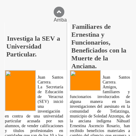
Arriba
Familiares de
Ernestina y
Investiga la SEV a
Funcionarios,
Universidad
Beneficiados con la
Particular.
Muerte de la
Anciana.
Juan Santos
Juan Santos
Carrera.
Carrera.
La Secretaría
Amigos,
de Educación
familiares y
de Veracruz
funcionarios involucrados de
(SEV) inició
alguna manera en las
una
investigaciones del asesinato en la
investigación
comunidad de Tetlatzinga,
en contra de una universidad
municipio de Soledad Atzompa, de
particular acusada por sus
la anciana indígena Náhuatl
alumnos, de vender calificaciones
Ernestina Ascencio Rosario, han
y títulos profesionales en
recibido beneficios materiales a
cantidades que van de los 10 a los
cambio del silencio que exonera a