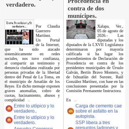
Procedencia en
verdadero.
contra de dos
munícipes.
Por Claudia
Xalapa, Ver.,
Guerrero
05 de agosto de
Martínez.
2026.- Las
​Un Portal
diputadas y los
de la Internet,
diputados de la LXVII Legislatura
que ha sido atacado
determinaron por mayoría
sistemáticamente en redes
calificada si ha lugar los
sociales, nos tuvo confianza,
procedimientos de Declaración de
al compartir un testimonio y
Procedencia en contra de los
denuncia ciudadana realizada por
presidentes municipales de Úrsulo
personas privadas de la libertad
Galván, Bertín Bravo Montero, y
dentro del Penal de La Toma, en
de Ixhuatlán del Sureste, Raúl
el municipio de Amatlán de los
González Martínez, con base en las
Reyes. En dicho mensaje exponen
conclusiones presentadas por la
graves anomalías, cobro de
Comisión Permanente Instructora.
cuotas, hacinamiento, abusos y
complicidad
En
...
...
Entre lo utópico y lo
Carga de cemento cae
verdadero..
sobre el asfalto en la
autopista.
Entre lo utópico y lo
verdadero.
SSP libera a tres
presuntos ladrones y
Aprueba Congreso