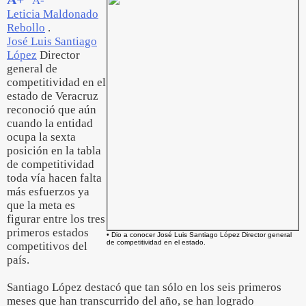
A-
Leticia Maldonado
Rebollo
.
José Luis Santiago
López
Director
general de
competitividad en el
estado de Veracruz
reconoció que aún
cuando la entidad
ocupa la sexta
posición en la tabla
de competitividad
toda vía hacen falta
más esfuerzos ya
que la meta es
figurar entre los tres
primeros estados
• Dio a conocer José Luis Santiago López Director general
de competitividad en el estado.
competitivos del
país.
Santiago López destacó que tan sólo en los seis primeros
meses que han transcurrido del año, se han logrado